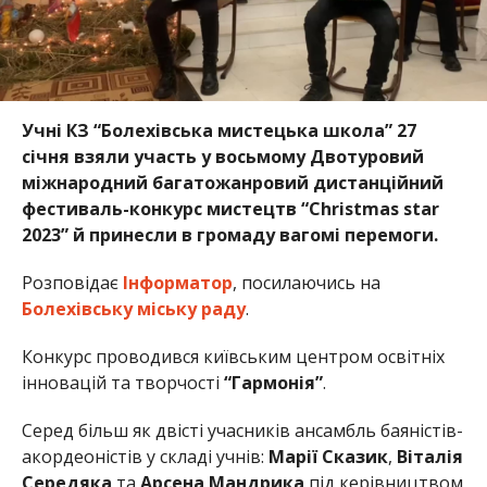
Учні КЗ “Болехівська мистецька школа” 27
січня взяли участь у восьмому Двотуровий
міжнародний багатожанровий дистанційний
фестиваль-конкурс мистецтв “Christmas star
2023” й принесли в громаду вагомі перемоги.
Розповідає
Інформатор
, посилаючись на
Болехівську міську раду
.
Конкурс проводився київським центром освітніх
інновацій та творчості
“Гармонія”
.
Серед більш як двісті учасників ансамбль баяністів-
акордеоністів у складі учнів:
Марії
Сказик
,
Віталія
Середяка
та
Арсена Мандрика
під керівництвом