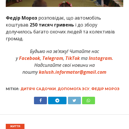
Федір Мороз
розповідає, що автомобіль
коштував
250 тисяч гривень
і до збору
долучилось багато охочих людей та колективів
громад.
Будьмо на зв’язку! Читайте нас
у
Facebook
,
Telegram
,
TikTok
та
Instagram.
Надсилайте свої новини на
пошту
kalush.informator@gmail.com
МІТКИ:
ДИТЯЧІ САДОЧКИ
,
ДОПОМОГА ЗСУ
,
ФЕДІР МОРОЗ
ЖИТТЯ