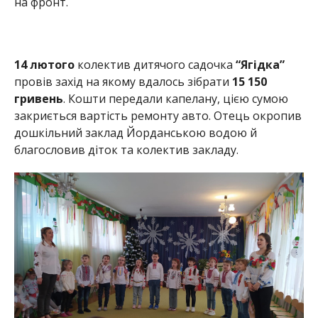
на фронт.
14 лютого
колектив дитячого садочка
“Ягідка”
провів захід на якому вдалось зібрати
15 150
гривень
. Кошти передали капелану, цією сумою
закриється вартість ремонту авто. Отець окропив
дошкільний заклад Йорданською водою й
благословив діток та колектив закладу.