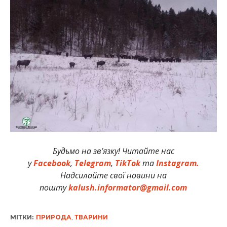
Будьмо на зв’язку! Читайте нас
у
Facebook
,
Telegram
,
TikTok
та
Instagram.
Надсилайте свої новини на
пошту
kalush.informator@gmail.com
МІТКИ:
ПРИРОДА
,
ТВАРИНИ