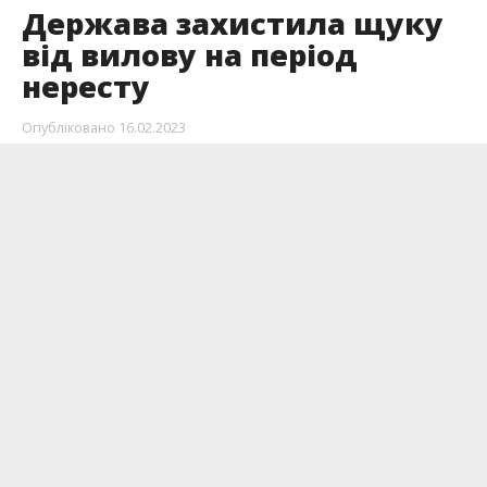
Держава захистила щуку
від вилову на період
нересту
Опубліковано
16.02.2023
З 15 лютого до 31 березня в Україні заборонено
виловлювати щуку через нерест риби.