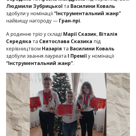
Людмили Зубрицької
та
Василини Коваль
здобули у номінації
“Інструментальний жанр”
найвищу нагороду —
Гран-прі
.
А родинне тріо у складі
Марії
Сказик
,
Віталія
Середяка
та
Святослава Сказика
під
керівництвом
Назарія
та
Василини
Коваль
здобули звання лауреата
І Премії
у номінації
“Інструментальний жанр”
.