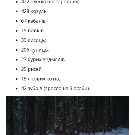
422 оленів благородних;
428 козуль;
67 кабанів;
15 вовків;
39 лисиць;
206 куниць;
27 бурих ведмедів;
25 рисей;
15 лісових котів;
42 зубрів (зросло на 3 особи).