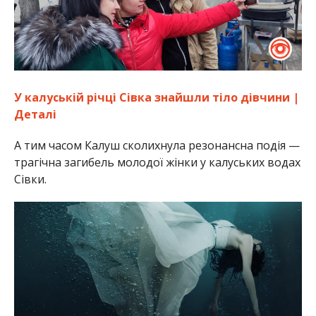
У калуській річці Сівка знайшли тіло дівчини |
Деталі
А тим часом Калуш сколихнула резонансна подія —
трагічна загибель молодої жінки у калуських водах
Сівки.