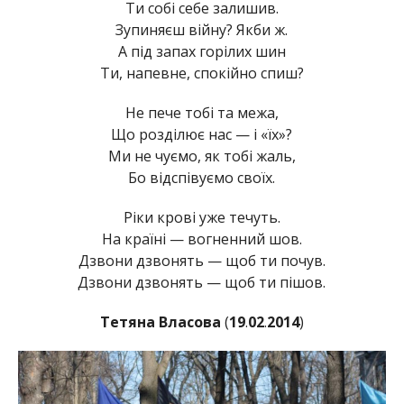
Ти собі себе залишив.
Зупиняєш війну? Якби ж.
А під запах горілих шин
Ти, напевне, спокійно спиш?
Не пече тобі та межа,
Що розділює нас — і «їх»?
Ми не чуємо, як тобі жаль,
Бо відспівуємо своїх.
Ріки крові уже течуть.
На країні — вогненний шов.
Дзвони дзвонять — щоб ти почув.
Дзвони дзвонять — щоб ти пішов.
Тетяна Власова
(
19
.
02
.
2014
)