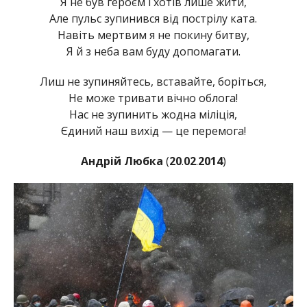
Я не був героєм і хотів лише жити,
Але пульс зупинився від пострілу ката.
Навіть мертвим я не покину битву,
Я й з неба вам буду допомагати.
Лиш не зупиняйтесь, вставайте, боріться,
Не може тривати вічно облога!
Нас не зупинить жодна міліція,
Єдиний наш вихід — це перемога!
Андрій Любка
(
20
.
02
.
2014
)