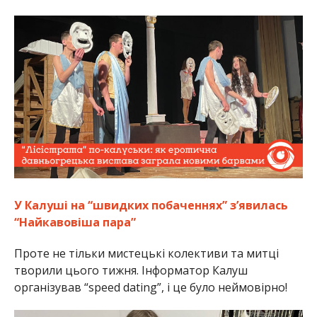
У Калуші на “швидких побаченнях” з’явилась
“Найкавовіша пара”
Проте не тільки мистецькі колективи та митці
творили цього тижня. Інформатор Калуш
організував “speed dating”, і це було неймовірно!