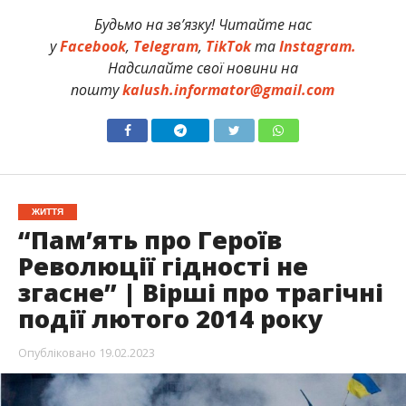
Будьмо на зв’язку! Читайте нас
у
Facebook
,
Telegram
,
TikTok
та
Instagram.
Надсилайте свої новини на
пошту
kalush.informator@gmail.com
ЖИТТЯ
“Пам’ять про Героїв
Революції гідності не
згасне” | Вірші про трагічні
події лютого 2014 року
Опубліковано
19.02.2023