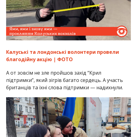
Калуські та лондонські волонтери провели
благодійну акцію | ФОТО
А от зовсім не зле пройшов захід “Крил
підтримки”, який зігрів багато сердець. А участь
британців та їхні слова підтримки — надихнули.