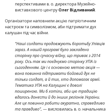
перспективами в. о. директора Музейно-
виставкового центру
Олег Відливаний
.
Організатори наповнили акцію патріотичним
настроєм та символізмом, аби підтримати дух
калушан під час війни.
“Наші солдати продовжують боротьбу Упівців
зараз. А нашій програмі було закладено
сторінку про сучасну війну, що триває з 2014
року. Ось так ми поєднуємо сторінку УПА із
сьогоденням. Це і є основною метою акція —
вона повинна підтримати бойовий дух не
тільки солдат, а й тих, хто допомагає армії.
Тематика УПА на Калущині є доволі
поширеною. Ми б хотіли, аби цю традицію
вдалось донести й до інших регіонів України.
Але це повинно робити акуратно, справедливо
та правдиво”,
— висловилась в. о. начальника