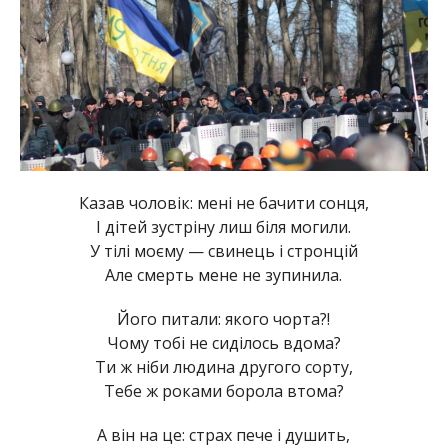
Казав чоловік: мені не бачити сонця,
І дітей зустріну лиш біля могили.
У тілі моєму — свинець і стронцій
Але смерть мене не зупинила.
Його питали: якого чорта?!
Чому тобі не сиділось вдома?
Ти ж ніби людина другого сорту,
Тебе ж роками борола втома?
А він на це: страх пече і душить,