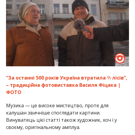
“За останні 500 років Україна втратила ⅔ лісів”,
– традиційна фотовиставка Василя Фіцака |
ФОТО
Музика — це високе мистецтво, проте для
калушан звичніше споглядати картини.
Винуватець цієї статті також художник, хоч і у
своєму, оригінальному амплуа.