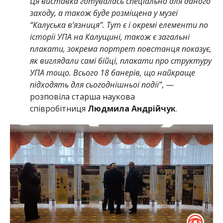
Ця виставка готувалась спеціально для даного
заходу, а також буде розміщена у музеї
“Калуська в’язниця”. Тут є і окремі елементи по
історії УПА на Калущині, також є загальні
плакати, зокрема портрет повстанця показує,
як виглядали самі бійці, плакати про структуру
УПА тощо. Всього 18 банерів, що найкраще
підходять для сьогоднішньої події”
, —
розповіла старша наукова
співробітниця
Людмила Андрійчук
.