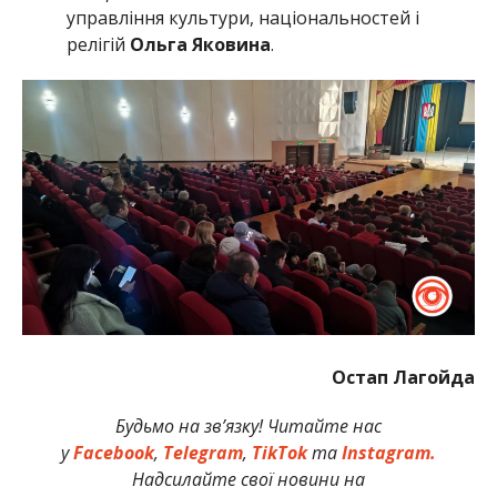
управління культури, національностей і
релігій
Ольга Яковина
.
Остап Лагойда
Будьмо на зв’язку! Читайте нас
у
Facebook
,
Telegram
,
TikTok
та
Instagram.
Надсилайте свої новини на