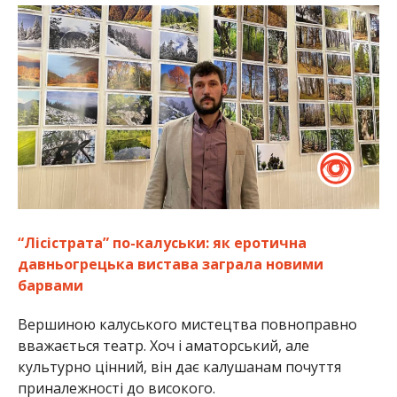
“Лісістрата” по-калуськи: як еротична
давньогрецька вистава заграла новими
барвами
Вершиною калуського мистецтва повноправно
вважається театр. Хоч і аматорський, але
культурно цінний, він дає калушанам почуття
приналежності до високого.