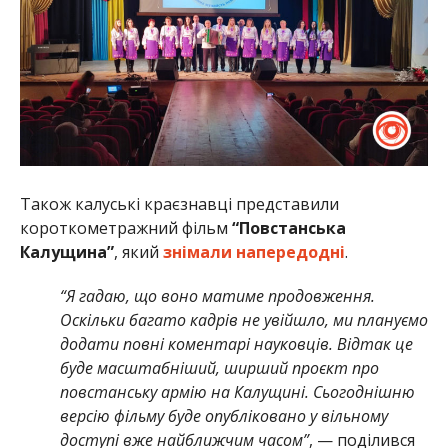
Також калуські краєзнавці представили
короткометражний фільм
“Повстанська
Калущина”
, який
знімали напередодні
.
“Я гадаю, що воно матиме продовження.
Оскільки багато кадрів не увійшло, ми плануємо
додати повні коментарі науковців. Відтак це
буде масштабніший, ширший проєкт про
повстанську армію на Калущині. Сьогоднішню
версію фільму буде опубліковано у вільному
доступі вже найближчим часом”
, — поділився