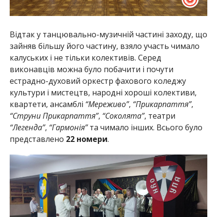
Відтак у танцювально-музичній частині заходу, що
зайняв більшу його частину, взяло участь чимало
калуських і не тільки колективів. Серед
виконавців можна було побачити і почути
естрадно-духовий оркестр фахового коледжу
культури і мистецтв, народні хороші колективи,
квартети, ансамблі
“Мереживо”
,
“Прикарпаття”
,
“Струни Прикарпаття”
,
“Соколята”
, театри
“Легенда”
,
“Гармонія”
та чимало інших. Всього було
представлено
22 номери
.