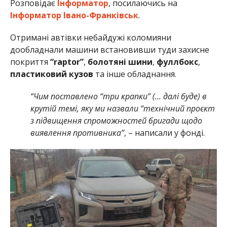
Розповідає
Інформатор
, посилаючись на
Інформатор Івано-Франківськ
.
Отримані автівки небайдужі коломияни
дообладнали машини встановивши туди захисне
покриття
“raptor”
,
болотяні шини
,
фуллбокс
,
пластиковий кузов
та інше обладнання.
“Чим поставлено “три крапки” (… далі буде) в
крутій темі, яку ми назвали “технічний проєкт
з підвищення спроможностей бригади щодо
виявлення противника”
, – написали у фонді.