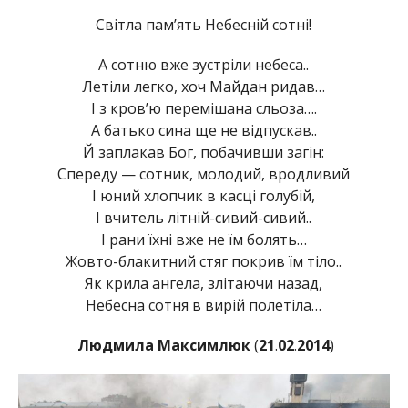
Світла пам’ять Небесній сотні!
А сотню вже зустріли небеса..
Летіли легко, хоч Майдан ридав…
І з кров’ю перемішана сльоза….
А батько сина ще не відпускав..
Й заплакав Бог, побачивши загін:
Спереду — сотник, молодий, вродливий
І юний хлопчик в касці голубій,
І вчитель літній-сивий-сивий..
І рани їхні вже не їм болять…
Жовто-блакитний стяг покрив їм тіло..
Як крила ангела, злітаючи назад,
Небесна сотня в вирій полетіла…
Людмила Максимлюк
(
21
.
02
.
2014
)