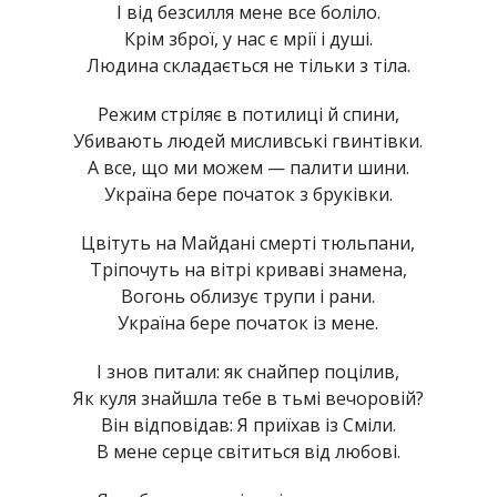
І від безсилля мене все боліло.
Крім зброї, у нас є мрії і душі.
Людина складається не тільки з тіла.
Режим стріляє в потилиці й спини,
Убивають людей мисливські гвинтівки.
А все, що ми можем — палити шини.
Україна бере початок з бруківки.
Цвітуть на Майдані смерті тюльпани,
Тріпочуть на вітрі криваві знамена,
Вогонь облизує трупи і рани.
Україна бере початок із мене.
І знов питали: як снайпер поцілив,
Як куля знайшла тебе в тьмі вечоровій?
Він відповідав: Я приїхав із Сміли.
В мене серце світиться від любові.