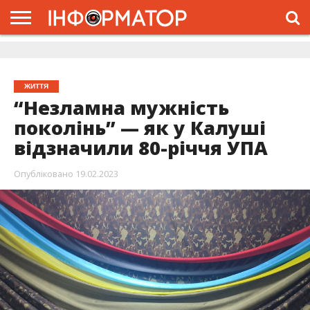
ГОЛОВНА
ЖИТТЯ
ВЛАДА
ГРОШІ
ТРЕШ
ДОЛИНА
РОЗСЛІДУВАННЯ
РЕКЛАМА
ПРО
ПРО
ІНТЕРВ’Ю
ВІДЕО
НАС
ПРОЄКТ
ЖИТТЯ
“Незламна мужність
поколінь” — як у Калуші
відзначили 80-річчя УПА
Опубліковано
19.02.2023