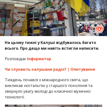
На цьому тижні у Калуші відбувалось багато
всього. Про дещо ми навіть встигли написати.
Розповідає
Інформатор
.
Чи слухають калушани радіо? | Опитування
Тиждень почався з міжнародного свята, що
викликав ностальгію у старшого покоління та
звернуло увагу молоді до класичної музичної
технології.