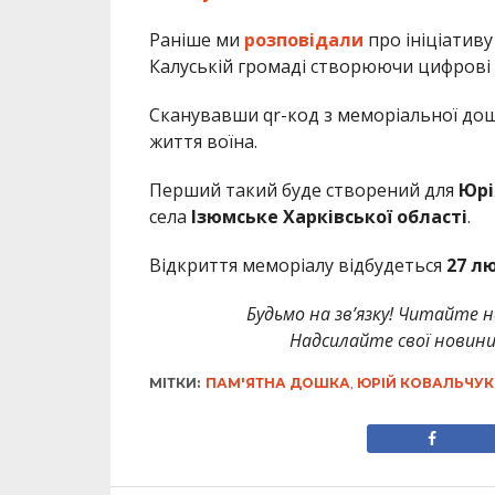
Раніше ми
розповідали
про ініціатив
Калуській громаді створюючи цифрові п
Сканувавши qr-код з меморіальної дош
життя воїна.
Перший такий буде створений для
Юрі
села
Ізюмське
Харківської області
.
Відкриття меморіалу відбудеться
27 л
Будьмо на зв’язку! Читайте н
Надсилайте свої новин
МІТКИ:
ПАМ'ЯТНА ДОШКА
,
ЮРІЙ КОВАЛЬЧУК