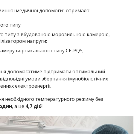
инної медичної допомоги” отримало:
ого типу;
го типу з вбудованою морозильною камерою,
ілізатором напруги;
амеру вертикального типу СЕ-PQS;
ння допомагатиме підтримати оптимальний
ідповідні умови зберігання імунобіологічних
еннях електроенергії.
ня необхідного температурного режиму без
годин
, а це
4,7 діб
!