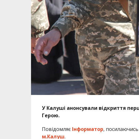
У Калуші анонсували відкриття пер
Герою.
Повідомляє
Інформатор
, посилаючись
м.Калуш
.