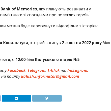
у
Bank of Memories
, яку планують розвивати у
ам‘ятники зі спогадами про полеглих героїв.
ки можна буде переглянути відеофільм з історією
я
Ковальчука
, котрий загинув
2 жовтня 2022 року
біля
ютого
, о
12:00
біля
Калуського ліцею №5
.
ас у
Facebook
,
Telegram
,
TikTok
та
Instagram.
и на пошту
kalush.informator@gmail.com