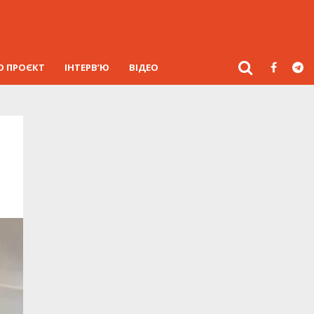
О ПРОЄКТ
ІНТЕРВ’Ю
ВІДЕО