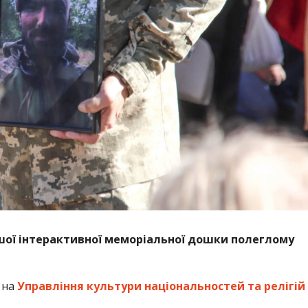
шої інтерактивної меморіальної дошки полеглому
 на
Управління культури національностей та релігій