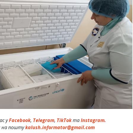
ас у
Facebook
,
Telegram
,
TikTok
та
Instagram.
и на пошту
kalush.informator@gmail.com