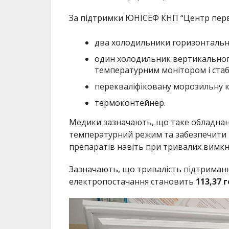
За підтримки ЮНІСЕФ КНП “Центр перв
два холодильники горизонтальн
один холодильник вертикально
температурним монітором і стаб
перекваліфіковану морозильну к
термоконтейнер.
Медики зазначають, що таке обладна
температурний режим та забезпечити в
препаратів навіть при тривалих вимкн
Зазначають, що тривалість підтриман
електропостачання становить
113,37 