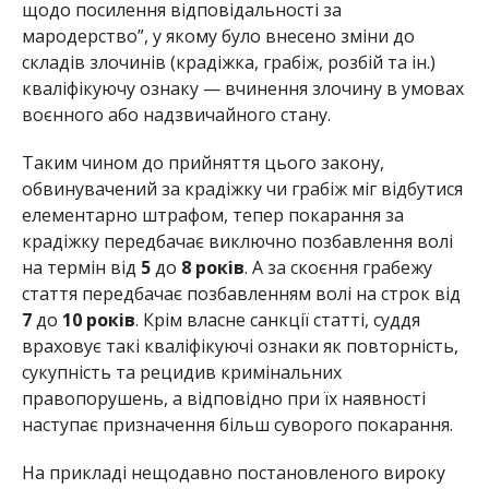
щодо посилення відповідальності за
мародерство”, у якому було внесено зміни до
складів злочинів (крадіжка, грабіж, розбій та ін.)
кваліфікуючу ознаку — вчинення злочину в умовах
воєнного або надзвичайного стану.
Таким чином до прийняття цього закону,
обвинувачений за крадіжку чи грабіж міг відбутися
елементарно штрафом, тепер покарання за
крадіжку передбачає виключно позбавлення волі
на термін від
5
до
8 років
. А за скоєння грабежу
стаття передбачає позбавленням волі на строк від
7
до
10 років
. Крім власне санкції статті, суддя
враховує такі кваліфікуючі ознаки як повторність,
сукупність та рецидив кримінальних
правопорушень, а відповідно при їх наявності
наступає призначення більш суворого покарання.
На прикладі нещодавно постановленого вироку