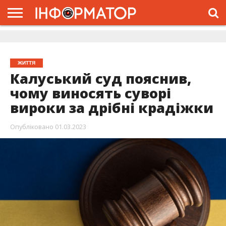
ГОЛОВНА
ЖИТТЯ
ВЛАДА
ГРОШІ
ТРЕШ
ДОЛИНА
РОЗСЛІДУВАННЯ
РЕКЛАМА
ПРО
ПРО
ІНТЕРВ’Ю
ВІДЕО
НАС
ПРОЄКТ
ЖИТТЯ
Калуський суд пояснив,
чому виносять суворі
вироки за дрібні крадіжки
Опубліковано
01.03.2023