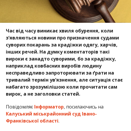
Час від часу виникає хвиля обурення, коли
з’являються новини про призначення судами
суворих покарань за крадіжки одягу, харчів,
інших речей. На думку коментаторів такі
вироки є занадто суворими, бо за крадіжку,
наприклад ковбасних виробів людину
несправедливо запроторювати за ґрати на
тривалий термін ув’язнення, але ситуація стає
набагато зрозумілішою коли прочитати сам
вирок, а не заголовки статей.
Повідомляє
Інформатор
, посилаючись на
Калуський міськрайонний суд Івано-
Франківської області
.