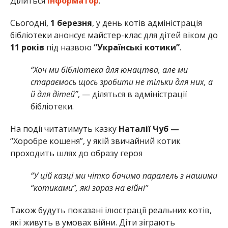
Ділиться
Інформатор
.
Сьогодні,
1 березня
, у день котів адміністрація
бібліотеки анонсує майстер-клас для дітей віком до
11 років
під назвою
“Українські котики”
.
“Хоч ми бібліотека для юнацтва, але ми
стараємось щось зробити не тільки для них, а
й для дітей”
, — діляться в адміністрації
бібліотеки.
На події читатимуть казку
Наталії Чуб —
“Хоробре кошеня”, у якій звичайний котик
проходить шлях до образу героя
“У цій казці ми чітко бачимо паралель з нашими
“котиками”, які зараз на війні”
Також будуть показані ілюстрації реальних котів,
які живуть в умовах війни. Діти зіграють