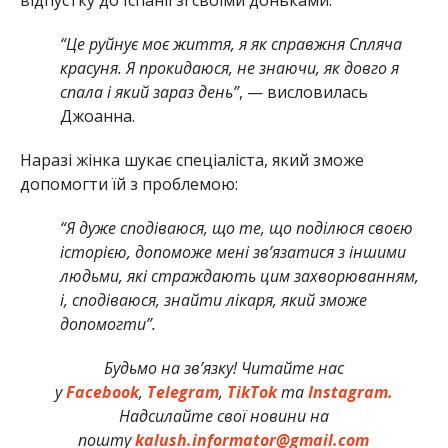
“Це руйнує моє життя, я як справжня Спляча
красуня. Я прокидаюся, не знаючи, як довго я
спала і який зараз день”
, — висловилась
Джоанна.
Наразі жінка шукає спеціаліста, який зможе
допомогти їй з проблемою:
“Я дуже сподіваюся, що те, що поділюся своєю
історією, допоможе мені зв’язатися з іншими
людьми, які страждають цим захворюванням,
і, сподіваюся, знайти лікаря, який зможе
допомогти”.
Будьмо на зв’язку! Читайте нас
у
Facebook
,
Telegram
,
TikTok
та
Instagram.
Надсилайте свої новини на
пошту
kalush.informator@gmail.com