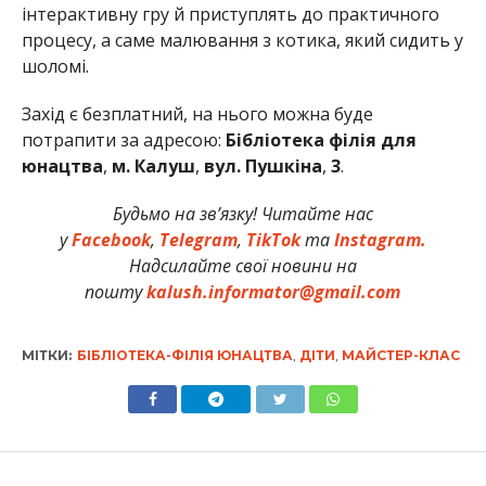
інтерактивну гру й приступлять до практичного
процесу, а саме малювання з котика, який сидить у
шоломі.
Захід є безплатний, на нього можна буде
потрапити за адресою:
Бібліотека філія для
юнацтва
,
м. Калуш
,
вул. Пушкіна
,
3
.
Будьмо на зв’язку! Читайте нас
у
Facebook
,
Telegram
,
TikTok
та
Instagram.
Надсилайте свої новини на
пошту
kalush.informator@gmail.com
МІТКИ:
БІБЛІОТЕКА-ФІЛІЯ ЮНАЦТВА
,
ДІТИ
,
МАЙСТЕР-КЛАС