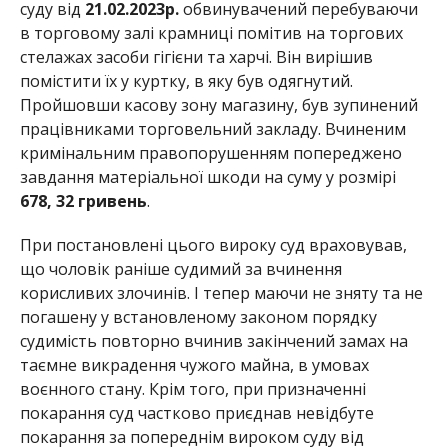
суду від
21.02.2023р.
обвинувачений перебуваючи
в торговому залі крамниці помітив на торгових
стелажах засоби гігієни та харчі. Він вирішив
помістити їх у куртку, в яку був одягнутий.
Пройшовши касову зону магазину, був зупинений
працівниками торговельний закладу. Вчиненим
кримінальним правопорушенням попереджено
завдання матеріальної шкоди на суму у розмірі
678, 32 гривень
.
При постановлені цього вироку суд враховував,
що чоловік раніше судимий за вчинення
корисливих злочинів. І тепер маючи не зняту та не
погашену у встановленому законом порядку
судимість повторно вчинив закінчений замах на
таємне викрадення чужого майна, в умовах
воєнного стану. Крім того, при призначенні
покарання суд частково приєднав невідбуте
покарання за попереднім вироком суду від