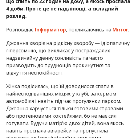
що спить по 22 годин на добу, а якось проспала
4 доби. Проте це не надлінощі, а складний
розлад.
Розповідає
Інформатор
, покликаючись на
Mirror
.
Джоанна хворіє на рідкісну хворобу — ідіопатичну
гіперсомнію, що викликає у постраждалих
надзвичайну денну сонливість та часто
призводить до труднощів прокинутися та
відчуття неспокійності.
Жінка поділилась, що їй доводилося спати в
найнесподіваніших місцях: у клубі, за кермом
автомобіля і навіть під час прогулянки парком.
Джоанна харчується тільки готовими стравами
або протеїновими коктейлями, бо не має сил
готувати. Будучи матір’ю двох дітей, вона якось
навіть проспала авіарейси та пропустила
відпустку до Іспанії зі своїми доньками.