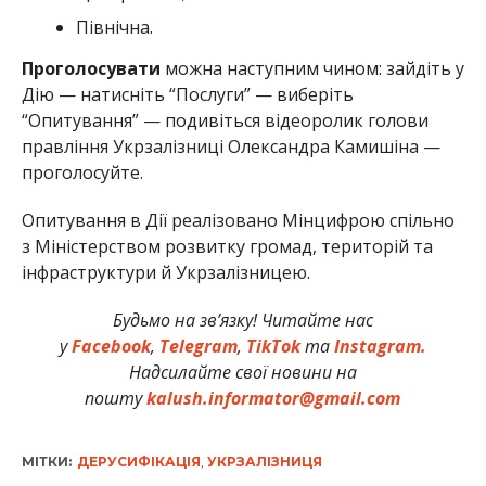
Північна.
Проголосувати
можна наступним чином: зайдіть у
Дію — натисніть “Послуги” — виберіть
“Опитування” — подивіться відеоролик голови
правління Укрзалізниці Олександра Камишіна —
проголосуйте.
Опитування в Дії реалізовано Мінцифрою спільно
з Міністерством розвитку громад, територій та
інфраструктури й Укрзалізницею.
Будьмо на зв’язку! Читайте нас
у
Facebook
,
Telegram
,
TikTok
та
Instagram.
Надсилайте свої новини на
пошту
kalush.informator@gmail.com
МІТКИ:
ДЕРУСИФІКАЦІЯ
,
УКРЗАЛІЗНИЦЯ