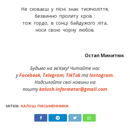
Не сховаєш у пісні знак тисячоліття,
безвинно пролиту кров :
тож гордо, в сонці байдужого літа,
носи свою чорну любов.
Остап Микитюк
Будьмо на зв’язку! Читайте нас
у
Facebook
,
Telegram
,
TikTok
та
Instagram.
Надсилайте свої новини на
пошту
kalush.informator@gmail.com
МІТКИ:
КАЛУШ
,
ПИСЬМЕННИКИ