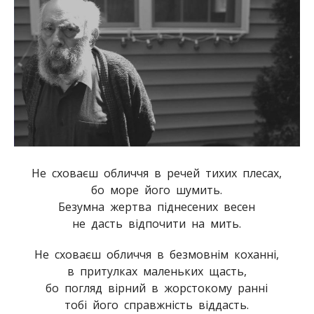
Не сховаєш обличчя в речей тихих плесах,
бо море його шумить.
Безумна жертва піднесених весен
не дасть відпочити на мить.
Не сховаєш обличчя в безмовнім коханні,
в притулках маленьких щасть,
бо погляд вірний в жорстокому ранні
тобі його справжність віддасть.