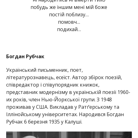
побудь же іншим мені мій боже
постій поблизу…
помовч…
подихай…
Богдан Рубчак
Український письменник, поет,
літературознавець, есеїст. Автор збірок поезій,
співредактор і співупорядник книжок,
представник модернізму в українській поезії 1960-
их років, член Нью-Йоркської групи. З 1948
проживав у США. Викладав у Ратґерському та
Іллінойському університетах. Народився Богдан
Рубчак 6 березня 1935 у Калуші.