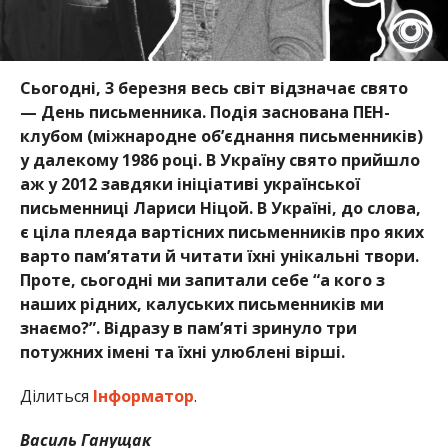
Сьогодні, 3 березня весь світ відзначає свято
— День письменника. Подія заснована ПЕН-
клубом (міжнародне об’єднання письменників)
у далекому 1986 році. В Україну свято прийшло
аж у 2012 завдяки ініціативі української
письменниці Лариси Ніцой. В Україні, до слова,
є ціла плеяда вартісних письменників про яких
варто пам’ятати й читати їхні унікальні твори.
Проте, сьогодні ми запитали себе “а кого з
наших рідних, калуських письменників ми
знаємо?”. Відразу в пам’яті зринуло три
потужних імені та їхні улюблені вірші.
Ділиться
Інформатор
.
Василь Ганущак