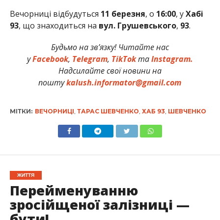
Вечорниці відбудуться
11 березня
, о
16:00
, у
Хабі
93
, що знаходиться на
вул.
Грушевського
,
93
.
Будьмо на зв’язку! Читайте нас
у
Facebook
,
Telegram
,
TikTok
та
Instagram.
Надсилайте свої новини на
пошту
kalush.informator@gmail.com
МІТКИ:
ВЕЧОРНИЦІ
,
ТАРАС ШЕВЧЕНКО
,
ХАБ 93
,
ШЕВЧЕНКО
ЖИТТЯ
Перейменуванню
зросійщеної залізниці —
бути!