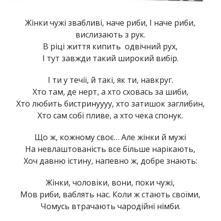
Жінки чужі звабливі, наче риби, І наче риби,
вислизають з рук.
В ріці життя кипить одвічний рух,
І тут завжди такий широкий вибір.
І ти у течії, й такі, як ти, навкруг.
Хто там, де нерт, а хто сховась за шиби,
Хто любить бистринуууу, хто затишок заглибин,
Хто сам собі пливе, а хто чека спонук.
Що ж, кожному своє… Але жінки й мужі
На невлаштованість все більше нарікають,
Хоч давню істину, напевно ж, добре знають:
Жінки, чоловіки, вони, поки чужі,
Мов риби, ваблять нас. Коли ж стають своїми,
Чомусь втрачають чародійні німби.