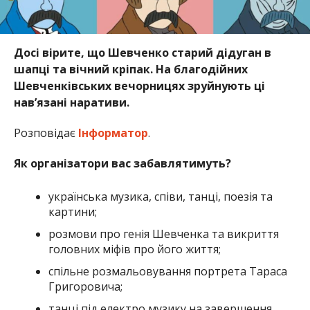
Досі вірите, що Шевченко старий дідуган в
шапці та вічний кріпак. На благодійних
Шевченківських вечорницях зруйнують ці
навʼязані наративи.
Розповідає
Інформатор
.
Як організатори вас забавлятимуть?
українська музика, співи, танці, поезія та
картини;
розмови про генія Шевченка та викриття
головних міфів про його життя;
спільне розмальовування портрета Тараса
Григоровича;
танці під електро музику на завершення.