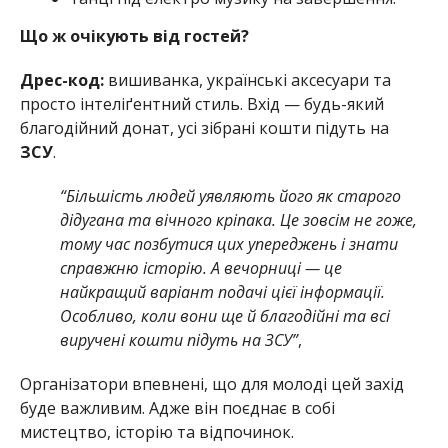
Що ж очікують від гостей?
Дрес-код:
вишиванка, українські аксесуари та
просто інтеліґентний стиль. Вхід — будь-який
благодійний донат, усі зібрані кошти підуть на
ЗСУ
.
“Більшість людей уявляють його як старого
дідугана та вічного кріпака. Це зовсім не гоже,
тому час позбутися цих упереджень і знати
справжню історію. А вечорниці — це
найкращий варіант подачі цієї інформації.
Особливо, коли вони ще й благодійні та всі
виручені кошти підуть на ЗСУ”
,
Організатори впевнені, що для молоді цей захід
буде важливим. Адже він поєднає в собі
мистецтво, історію та відпочинок.