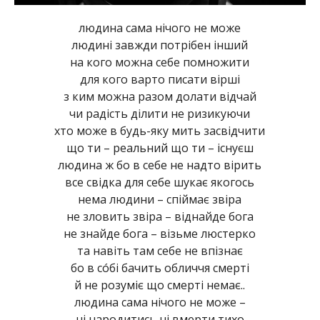
людина сама нічого не може
людині завжди потрібен інший
на кого можна себе помножити
для кого варто писати вірші
з ким можна разом долати відчай
чи радість ділити не ризикуючи
хто може в будь-яку мить засвідчити
що ти – реальний що ти – існуєш
людина ж бо в себе не надто вірить
все свідка для себе шукає якогось
нема людини – спіймає звіра
не зловить звіра – віднайде бога
не знайде бога – візьме люстерко
та навіть там себе не впізнає
бо в сóбі бачить обличчя смерті
й не розуміє що смерті немає..
людина сама нічого не може –
ні народитись ні вмерти тихо