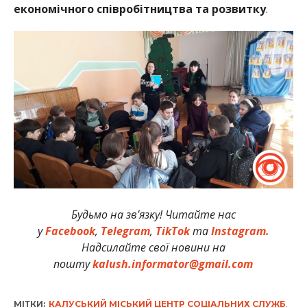
економічного співробітництва та розвитку
.
Будьмо на зв’язку! Читайте нас
у
Facebook
,
Telegram
,
TikTok
та
Instagram.
Надсилайте свої новини на
пошту
kalush.informator@gmail.com
МІТКИ:
КАЛУСЬКИЙ МІСЬКИЙ ЦЕНТР СОЦІАЛЬНИХ СЛУЖБ
,