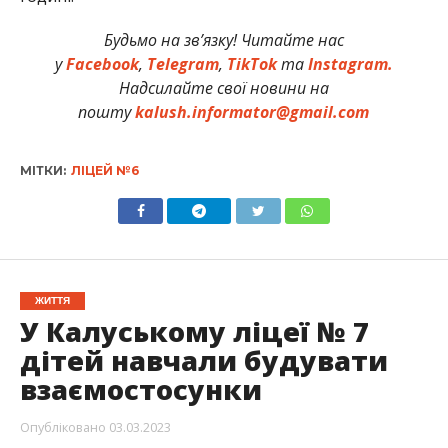
Будьмо на зв’язку! Читайте нас
у
Facebook
,
Telegram
,
TikTok
та
Instagram.
Надсилайте свої новини на
пошту
kalush.informator@gmail.com
МІТКИ:
ЛІЦЕЙ №6
ЖИТТЯ
У Калуському ліцеї № 7
дітей навчали будувати
взаємостосунки
Опубліковано
03.03.2023