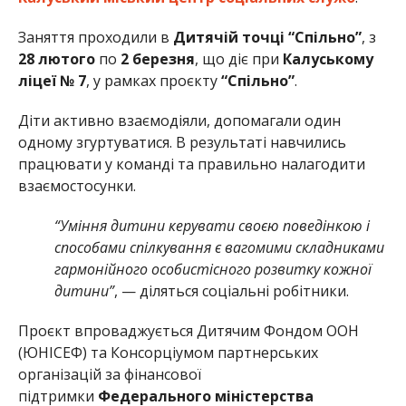
Заняття проходили в
Дитячій точці
“Спільно”
, з
28 лютого
по
2 березня
, що діє при
Калуському
ліцеї № 7
, у рамках проєкту
“Спільно”
.
Діти активно взаємодіяли, допомагали один
одному згуртуватися. В результаті навчились
працювати у команді та правильно налагодити
взаємостосунки.
“Уміння дитини керувати своєю поведінкою і
способами спілкування є вагомими складниками
гармонійного особистісного розвитку кожної
дитини”
, — діляться соціальні робітники.
Проєкт впроваджується Дитячим Фондом ООН
(ЮНІСЕФ) та Консорціумом партнерських
організацій за фінансової
підтримки
Федерального міністерства