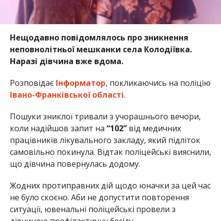
Нещодавно повідомлялось про зникнення
неповнолітньої мешканки села Колодіївка.
Наразі дівчина вже вдома.
Розповідає
Інформатор
, покликаючись на поліцію
Івано-Франківської області
.
Пошуки зниклої тривали з учорашнього вечори,
коли надійшов запит на
“102”
від медичних
працівників лікувального закладу, який підліток
самовільно покинула. Відтак поліцейські вияснили,
що дівчина повернулась додому.
Жодних протиправних дій щодо юначки за цей час
не було скоєно. Аби не допустити повторення
ситуації, ювенальні поліцейські провели з
дівчиною профілактичну бесіду.