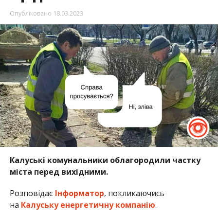
Опубліковано
18.03.2023
Калуські комунальники облагородили частку
міста перед вихідними.
Розповідає
Інформатор
, покликаючись
на
Калуську енергетичну компанію
.