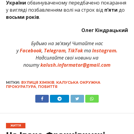
України
обвинуваченому передбачено покарання
у вигляді позбавленням волі на строк від
п’яти
до
восьми
років
.
Олег Кіндрацький
Будьмо на зв’язку! Читайте нас
у
Facebook
,
Telegram
,
TikTok
та
Instagram.
Надсилайте свої новини на
пошту
kalush.informator@gmail.com
МІТКИ:
ВУЛИЦЯ ХІМІКІВ
,
КАЛУСЬКА ОКРУЖНА
ПРОКУРАТУРА
,
ПОБИТТЯ
ЖИТТЯ