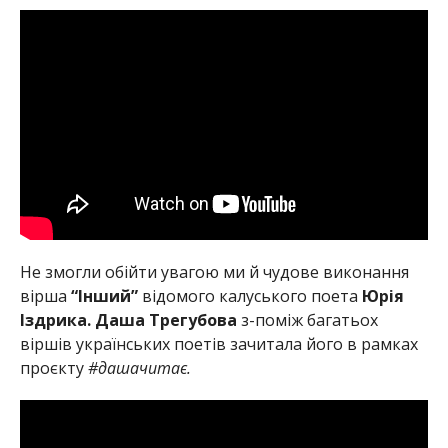
Не змогли обійти увагою ми й чудове виконання
вірша
“Інший”
відомого калуського поета
Юрія
Іздрика. Даша Трегубова
з-поміж багатьох
віршів українських поетів зачитала його в рамках
проєкту
#дашачитає.