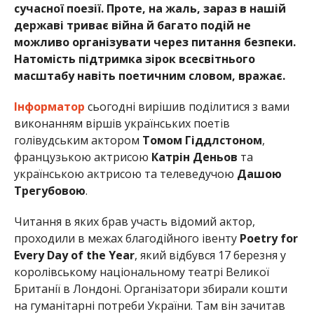
сучасної поезії. Проте, на жаль, зараз в нашій
державі триває війна й багато подій не
можливо організувати через питання безпеки.
Натомість підтримка зірок всесвітнього
масштабу навіть поетичним словом, вражає.
Інформатор
сьогодні вирішив поділитися з вами
виконанням віршів українських поетів
голівудським актором
Томом Гіддлстоном
,
французькою актрисою
Катрін Деньов
та
українською актрисою та телеведучою
Дашою
Трегубовою
.
Читання в яких брав участь відомий актор,
проходили в межах благодійного івенту
Poetry for
Every Day of the Year
, який відбувся 17 березня у
королівському національному театрі Великої
Британії в Лондоні. Організатори збирали кошти
на гуманітарні потреби України. Там він зачитав