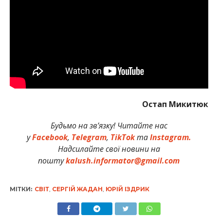
Остап Микитюк
Будьмо на зв’язку! Читайте нас
у
Facebook
,
Telegram
,
TikTok
та
Instagram.
Надсилайте свої новини на
пошту
kalush.informator@gmail.com
МІТКИ:
СВІТ
,
СЕРГІЙ ЖАДАН
,
ЮРІЙ ІЗДРИК