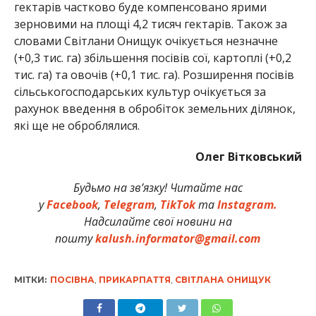
гектарів частково буде компенсовано ярими
зерновими на площі 4,2 тисяч гектарів. Також за
словами Світлани Онищук очікується незначне
(+0,3 тис. га) збільшення посівів сої, картоплі (+0,2
тис. га) та овочів (+0,1 тис. га). Розширення посівів
сільськогосподарських культур очікується за
рахунок введення в обробіток земельних ділянок,
які ще не оброблялися.
Олег Вітковський
Будьмо на зв’язку! Читайте нас
у
Facebook
,
Telegram
,
TikTok
та
Instagram.
Надсилайте свої новини на
пошту
kalush.informator@gmail.com
МІТКИ:
ПОСІВНА
,
ПРИКАРПАТТЯ
,
СВІТЛАНА ОНИЩУК