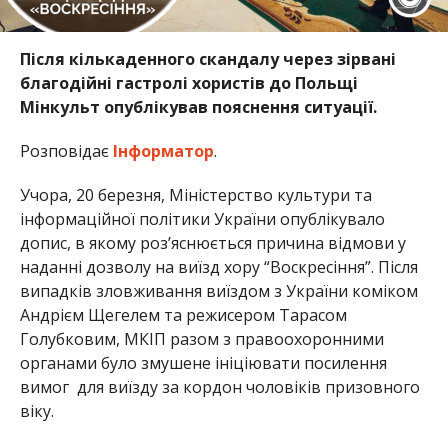
Після кількаденного скандалу через зірвані
благодійні гастролі хористів до Польщі
Мінкульт опублікував пояснення ситуації.
Розповідає
Інформатор
.
Учора, 20 березня, Міністерство культури та
інформаційної політики України опублікувало
допис, в якому роз’яснюється причина відмови у
наданні дозволу на виїзд хору “Воскресіння”. Після
випадків зловживання виїздом з України коміком
Андрієм Щегелем та режисером Тарасом
Голубковим, МКІП разом з правоохоронними
органами було змушене ініціювати посилення
вимог для виїзду за кордон чоловіків призовного
віку.