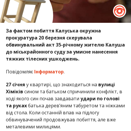
За фактом побиття Калуська окружна
прокуратура 20 березня скерувала
обвинувальний акт 35-річному жителю Калуша
до міськрайонного суду за умисне нанесення
тяжких тілесних ушкоджень.
Повідомляє
Інформатор
.
27 січня
у квартирі, що знаходиться на
вулиці
Хіміків
сином та батьком спричинили конфлікт, в
ході якого син почав завдавати
удари
по голові
та
руках
батька дерев’яним табуретом та ніжками
від стола. Коли останній впав на підлогу
обвинувачений продовжував побиття, але вже
металевими милицями.