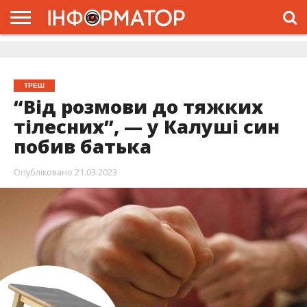
ГОЛОВНА
ЖИТТЯ
ВЛАДА
ГРОШІ
ТРЕШ
ДОЛИНА
РОЗСЛІДУВАННЯ
РЕКЛАМА
ПРО
ПРО
ІНТЕРВ’Ю
ВІДЕО
НАС
ПРОЄКТ
ТРЕШ
“Від розмови до тяжких
тілесних”, — у Калуші син
побив батька
Опубліковано
21.03.2023