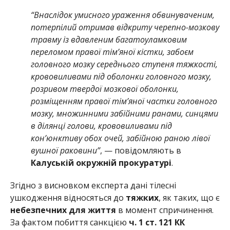
“Внаслідок умисного ураження обвинуваченим,
потерпілий отримав відкриту черепно-мозкову
травму із вдавленим багатоуламковим
переломом правої тім’яної кістки, забоєм
головного мозку середнього ступеня тяжкості,
крововиливами під оболонки головного мозку,
розривом твердої мозкової оболонки,
розміщенням правої тім’яної частки головного
мозку, множинними забійними ранами, синцями
в ділянці голови, крововиливами під
кон’юнктиву обох очей, забійною раною лівої
вушної раковини”
, — повідомляють в
Калуській окружній прокуратурі
.
Згідно з висновком експерта дані тілесні
ушкодження відносяться до
тяжких
, як таких, що є
небезпечних
для
життя
в момент спричинення.
За фактом побиття санкцією
ч. 1 ст. 121 КК