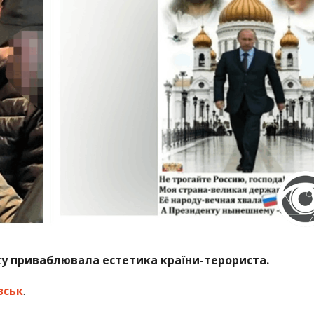
ку приваблювала естетика країни-терориста.
вськ
.