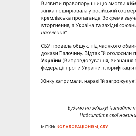
Виявити правопорушницю змогли
кіб
жінка поширювала у російській соцмер
кремлівська пропаганда. Зокрема звуч
вторгнення, а Україна та західні союз
населення”
.
СБУ провела обшук, під час якого обв
докази її злочину. Відтак їй оголосили 
України
(Виправдовування, визнання п
федерації проти України, глорифікація її
Жінку затримали, наразі їй загрожує ув
Будьмо на зв’язку! Читайте н
Надсилайте свої новин
МІТКИ:
КОЛАБОРАЦІОНІЗМ
,
СБУ