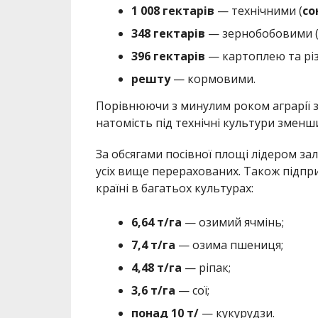
1 008 гектарів
— технічними (
со
348 гектарів
— зернобобовими 
396 гектарів
— картоплею та рі
решту
— кормовими.
Порівнюючи з минулим роком аграрії з
натомість під технічні культури змен
За обсягами посівної площі лідером з
усіх вище перерахованих. Також підп
країні в багатьох культурах:
6,64 т/га
— озимий ячмінь;
7,4 т/га
— озима пшениця;
4,48 т/га
— ріпак;
3,6 т/га
— сої;
понад 10 т/
— кукурудзи.