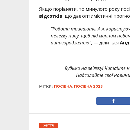
Якщо порівняти, то минулого року посі
відсотків
, що дає оптимістичні прогн
“Роботи тривають. А я, користуюч
нелегку ниву, щоб під мирним небом
винагородженою”
, — ділиться
Анд
Будьмо на зв’язку! Читайте н
Надсилайте свої новин
МІТКИ:
ПОСІВНА
,
ПОСІВНА 2023
ЖИТТЯ