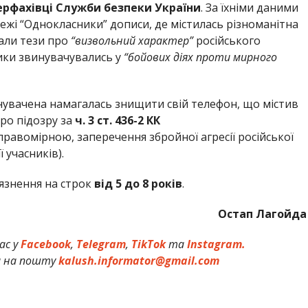
ерфахівці Служби безпеки України
. За їхніми даними
ежі “Однокласники” дописи, де містилась різноманітна
али тези про
“визвольний характер”
російського
ники звинувачувались у
“бойових діях проти мирного
инувачена намагалась знищити свій телефон, що містив
про підозру за
ч. 3 ст. 436-2 КК
равомірною, заперечення збройної агресії російської
 учасників).
’язнення на строк
від 5 до 8 років
.
Остап Лагойда
ас у
Facebook
,
Telegram
,
TikTok
та
Instagram.
и на пошту
kalush.informator@gmail.com