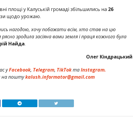
вні площі у Калуській громаді збільшились на
26
ози щодо урожаю.
ись нагодою, хочу побажати всім, хто став на цю
 рясно зродила засіяна вами земля і праця кожного була
рій Найда
.
Олег Кіндрацький
ас у
Facebook
,
Telegram
,
TikTok
та
Instagram.
и на пошту
kalush.informator@gmail.com