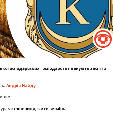
ськогосподарських господарств планують засіяти
 на
Андрія Найду
.
чином:
урами (
пшениця
,
жито
,
ячмінь
);