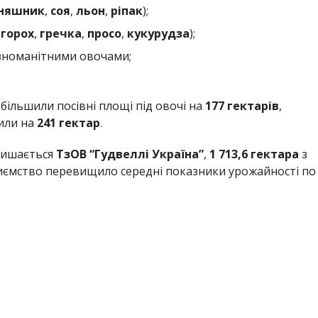
няшник
,
соя
,
льон
,
ріпак
);
(
горох
,
гречка
,
просо
,
кукурудза
);
зноманітними овочами;
більшили посівні площі під овочі на
177 гектарів
,
шили на
241 гектар
.
алишається
ТзОВ “Гудвеллі Україна”
,
1 713,6 гектара
з
риємство перевищило середні показники урожайності по