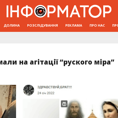
ДОЛИНА
РОЗСЛІДУВАННЯ
РЕКЛАМА
ПРО НАС
ПР
мали на агітації “руского міра”