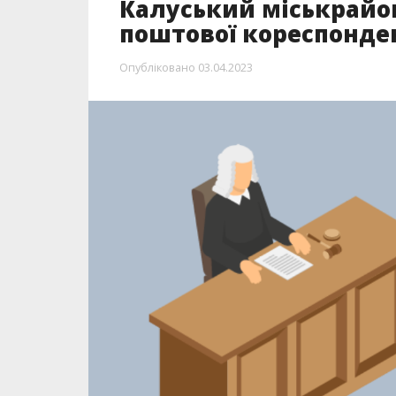
Калуський міськрайо
поштової кореспонден
Опубліковано
03.04.2023