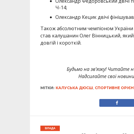
Олександр Федоровський двічі пос
Ч-14;
Олександр Кецик двічі фінішував 
Також абсолютним чемпіоном України с
став калушанин Олег Вінницький, який в
довгій і короткій.
Будьмо на зв’язку! Читайте н
Надсилайте свої новин
МІТКИ:
КАЛУСЬКА ДЮСШ
,
СПОРТИВНЕ ОРІЄ
ВЛАДА