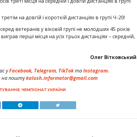
ів треті місця на середній і довгій дистанціях в групі
третім на довгій і короткій дистанціях в групі Ч-20!
еред ветеранів у віковій групі не молодших 45 років
играв перші місця на усіх трьох дистанціях – середній,
Олег Вітковський
ас у
Facebook
,
Telegram
,
TikTok
та
Instagram.
и на пошту
kalush.informator@gmail.com
НТУВАННЯ
,
ЧЕМПІОНАТ УКРАЇНИ