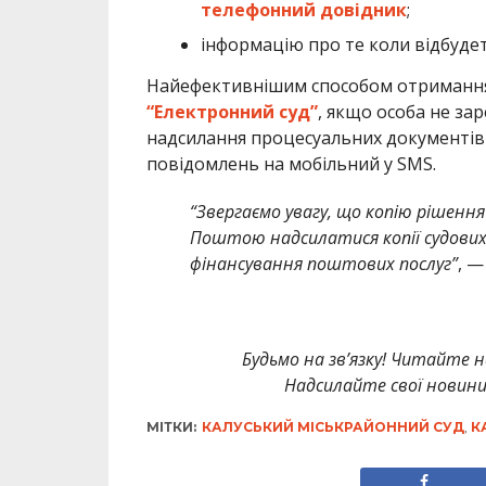
телефонний довідник
;
інформацію про те коли відбуде
Найефективнішим способом отримання п
“Електронний суд”
, якщо особа не за
надсилання процесуальних документів 
повідомлень на мобільний у SMS.
“Звергаємо увагу, що копію рішення
Поштою надсилатися копії судових
фінансування поштових послуг”
, —
Будьмо на зв’язку! Читайте н
Надсилайте свої новин
МІТКИ:
КАЛУСЬКИЙ МІСЬКРАЙОННИЙ СУД
,
К