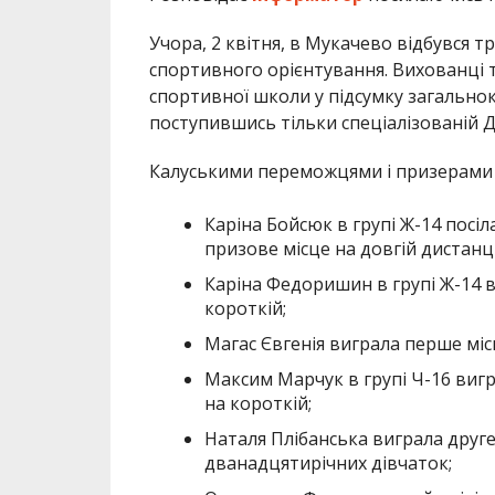
Учора, 2 квітня, в Мукачево відбувся т
спортивного орієнтування. Вихованці 
спортивної школи у підсумку загально
поступившись тільки спеціалізованій
Калуськими переможцями і призерами т
Каріна Бойсюк в групі Ж-14 посіла
призове місце на довгій дистанці
Каріна Федоришин в групі Ж-14 ви
короткій;
Магас Євгенія виграла перше місц
Максим Марчук в групі Ч-16 вигра
на короткій;
Наталя Плібанська виграла друге 
дванадцятирічних дівчаток;