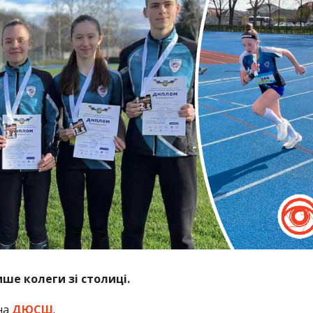
ше колеги зі столиці.
на
ДЮСШ
.