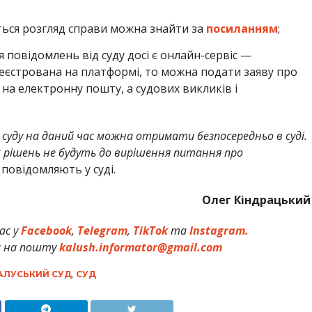
ться розгляд справи можна знайти за
посиланням
;
овідомлень від суду досі є онлайн-сервіс —
реєстрована на платформі, то можна подати заяву про
на електронну пошту, а судових викликів і
 суду на даний час можна отримати безпосередньо в суді.
 рішень не будуть до вирішення питання про
 повідомляють у суді.
Олег Кіндрацький
ас у
Facebook
,
Telegram
,
TikTok
та
Instagram.
и на пошту
kalush.informator@gmail.com
АЛУСЬКИЙ СУД
,
СУД