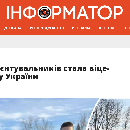
ДОЛИНА
РОЗСЛІДУВАННЯ
РЕКЛАМА
ПРО НАС
ПР
єнтувальників стала віце-
у України