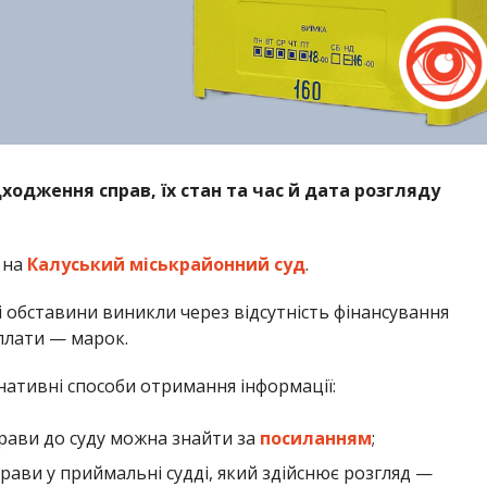
ходження справ, їх стан та час й дата розгляду
 на
Калуський міськрайонний суд
.
і обставини виникли через відсутність фінансування
плати — марок.
ативні способи отримання інформації:
рави до суду можна знайти за
посиланням
;
рави у приймальні судді, який здійснює розгляд —