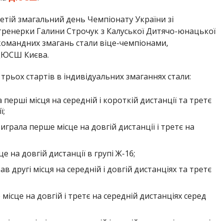
ретій змагальний день Чемпіонату України зі
тренерки Галини Строчук з Калуської Дитячо-юнацької
командних змагань стали віце-чемпіонами,
 ДЮСШ Києва.
рьох стартів в індивідуальних змаганнях стали:
 перші місця на середній і короткій дистанції та третє
ї;
грала перше місце на довгій дистанції і третє на
е на довгій дистанції в групі Ж-16;
в другі місця на середній і довгій дистанціях та третє
місце на довгій і третє на середній дистанціях серед