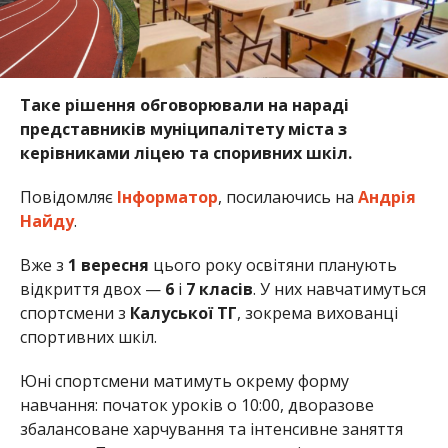
Таке рішення обговорювали на нараді
представників муніципалітету міста з
керівниками ліцею та споривних шкіл.
Повідомляє
Інформатор
, посилаючись на
Андрія
Найду
.
Вже з
1 вересня
цього року освітяни планують
відкриття двох —
6
і
7
класів
. У них навчатимуться
спортсмени з
Калуської
ТГ
, зокрема вихованці
спортивних шкіл.
Юні спортсмени матимуть окрему форму
навчання: початок уроків о 10:00, дворазове
збалансоване харчування та інтенсивне заняття