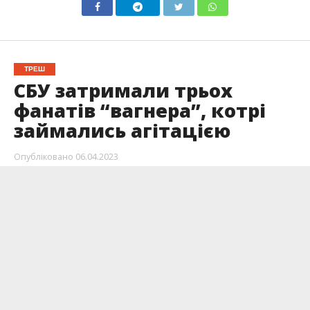
ТРЕШ
СБУ затримали трьох
фанатів “вагнера”, котрі
займались агітацією
Опубліковано
06.04.2023