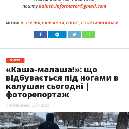
пошту
kalush.informator@gmail.com
МІТКИ:
ЛІЦЕЙ №6
,
НАВЧАННЯ
,
СПОРТ
,
СПОРТИВНІ КЛАСИ
ЖИТТЯ
«Каша-малаша!»: що
відбувається під ногами в
калушан сьогодні |
фоторепортаж
Опубліковано
06.04.2023