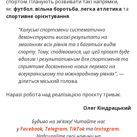
спортом. Планують розвивати такі напрямки,
як:
футбол
,
вільна
боротьба
,
легка
атлетика
та
спортивне
орієнтування
.
“Калуські спортсмени систематично
демонструють високі результати на
змаганнях всіх рівнів та з багатьох видів
спорту. Тому, сподіваємося, що цей проєкт буде
вдалим і результативним для спортсменів та
сприятиме досягненню нових перемог на
всеукраїнському та міжнародному рівнях”
, —
ділиться міський голова.
Наразі робота над реалізацією проєкту триває.
Олег Кіндрацький
Будьмо на зв’язку! Читайте нас
у
Facebook
,
Telegram
,
TikTok
та
Instagram.
Надсилайте свої новини на