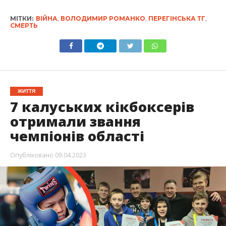
МІТКИ:
ВІЙНА
,
ВОЛОДИМИР РОМАНКО
,
ПЕРЕГІНСЬКА ТГ
,
СМЕРТЬ
ЖИТТЯ
7 калуських кікбоксерів
отримали звання
чемпіонів області
Опубліковано
09.04.2023