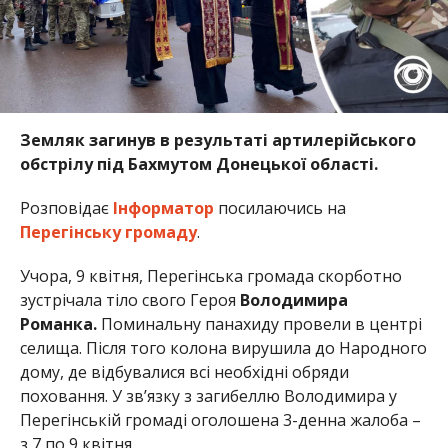
Земляк загинув в результаті артилерійського
обстрілу під Бахмутом Донецької області.
Розповідає
Інформатор
посилаючись на
Перегінську громаду
.
Учора, 9 квітня, Перегінська громада скорботно
зустрічала тіло свого Героя
Володимира
Романка.
Поминальну панахиду провели в центрі
селища. Після того колона вирушила до Народного
дому, де відбувалися всі необхідні обряди
поховання. У зв’язку з загибеллю Володимира у
Перегінській громаді оголошена 3-денна жалоба –
з 7 по 9 квітня.