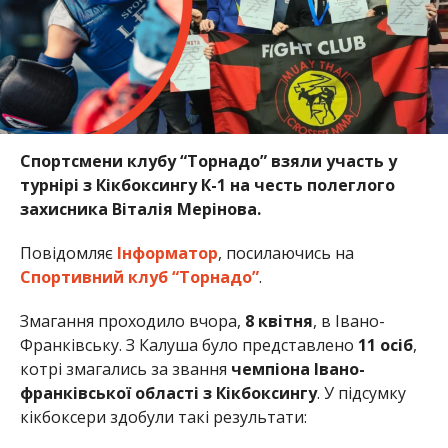
Спортсмени клубу “Торнадо” взяли участь у
турнірі з Кікбоксингу К-1 на честь полеглого
захисника Віталія Мерінова.
Повідомляє
Інформатор
, посилаючись на
Спортивний клуб “Торнадо”
.
Змагання проходило вчора,
8 квітня
, в Івано-
Франківську. З Калуша було представлено
11 осіб
,
котрі змагались за звання
чемпіона Івано-
франківської області з Кікбоксингу
. У підсумку
кікбоксери здобули такі результати: