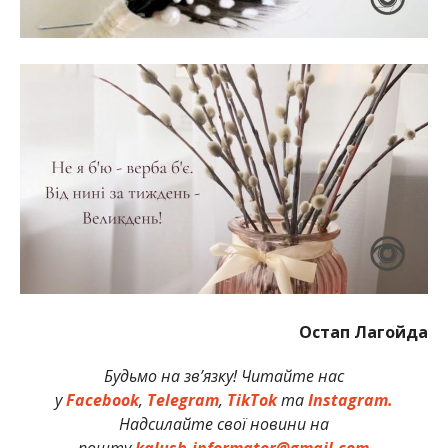
Остап Лагойда
Будьмо на зв’язку! Читайте нас
у
Facebook
,
Telegram
,
TikTok
та
Instagram.
Надсилайте свої новини на
пошту
kalush.informator@gmail.com