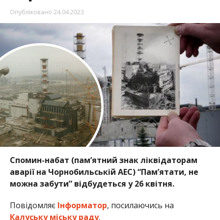
Опубліковано
24.04.2023
Спомин-набат (пам’ятний знак ліквідаторам
аварії на Чорнобильській АЕС) “Пам’ятати, не
можна забути” відбудеться у 26 квітня.
Повідомляє
Інформатор
, посилаючись на
Калуську міську раду
.