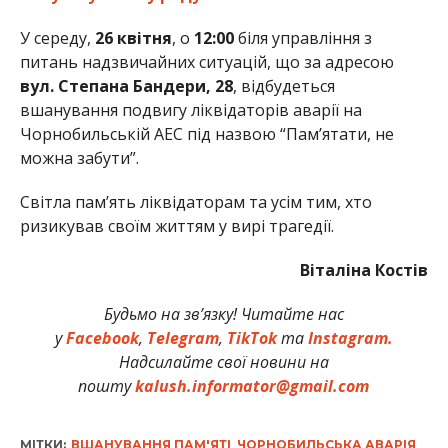
У середу,
26 квітня
, о
12:00
біля управління з
питань надзвичайних ситуацій, що за адресою
вул. Степана Бандери, 28
, відбудеться
вшанування подвигу ліквідаторів аварії на
Чорнобильській АЕС під назвою “Пам’ятати, не
можна забути”.
Світла пам’ять ліквідаторам та усім тим, хто
ризикував своїм життям у вирі трагедії.
Віталіна Костів
Будьмо на зв’язку! Читайте нас
у
Facebook
,
Telegram
,
TikTok
та
Instagram.
Надсилайте свої новини на
пошту
kalush.informator@gmail.com
МІТКИ:
ВШАНУВАННЯ ПАМ'ЯТІ
,
ЧОРНОБИЛЬСЬКА АВАРІЯ
,