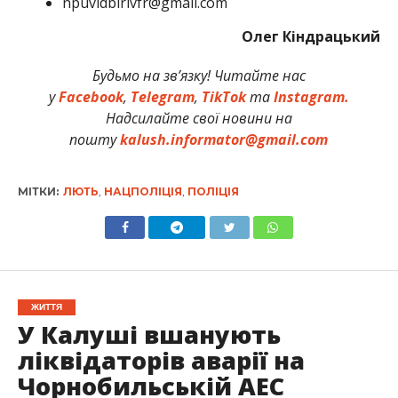
npuvidbirivfr@gmail.com
Олег Кіндрацький
Будьмо на зв’язку! Читайте нас
у
Facebook
,
Telegram
,
TikTok
та
Instagram.
Надсилайте свої новини на
пошту
kalush.informator@gmail.com
МІТКИ:
ЛЮТЬ
,
НАЦПОЛІЦІЯ
,
ПОЛІЦІЯ
ЖИТТЯ
У Калуші вшанують
ліквідаторів аварії на
Чорнобильській АЕС