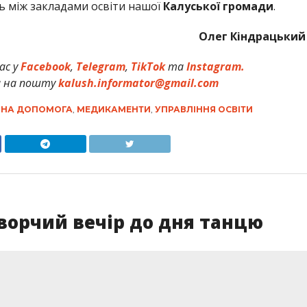
ь між закладами освіти нашої
Калуської громади
.
Олег Кіндрацький
ас у
Facebook
,
Telegram
,
TikTok
та
Instagram.
и на пошту
kalush.informator@gmail.com
РНА ДОПОМОГА
,
МЕДИКАМЕНТИ
,
УПРАВЛІННЯ ОСВІТИ
ворчий вечір до дня танцю