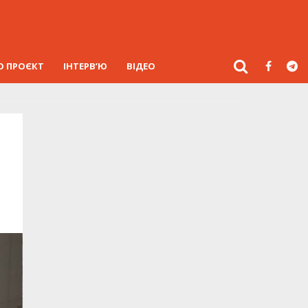
О ПРОЄКТ
ІНТЕРВ’Ю
ВІДЕО