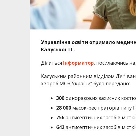
Управління освіти отримало медичн
Калуської ТГ.
Ділиться
Інформатор
, посилаючись н
Калуським районним відділом ДУ “Іва
хвороб МОЗ України” було передано:
300
одноразових захисних костю
28 000
масок-респіраторів типу F
756
антисептичних засобів місткі
642
антисептичних засобів місткі