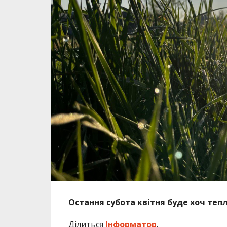
Остання субота квітня буде хоч тепл
Ділиться
Інформатор
.