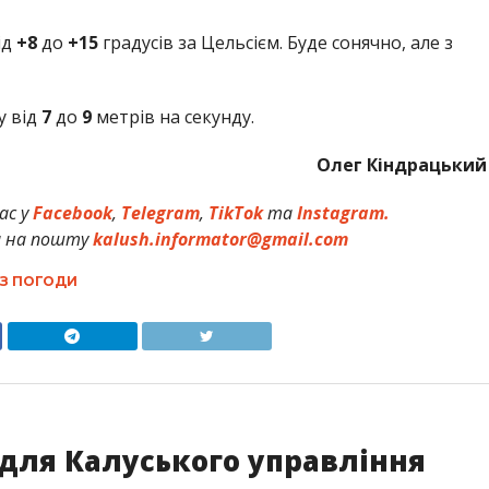
ід
+8
до
+15
градусів за Цельсієм. Буде сонячно, але з
у від
7
до
9
метрів на секунду.
Олег Кіндрацький
ас у
Facebook
,
Telegram
,
TikTok
та
Instagram.
и на пошту
kalush.informator@gmail.com
З ПОГОДИ
для Калуського управління