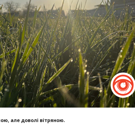
ою, але доволі вітряною.