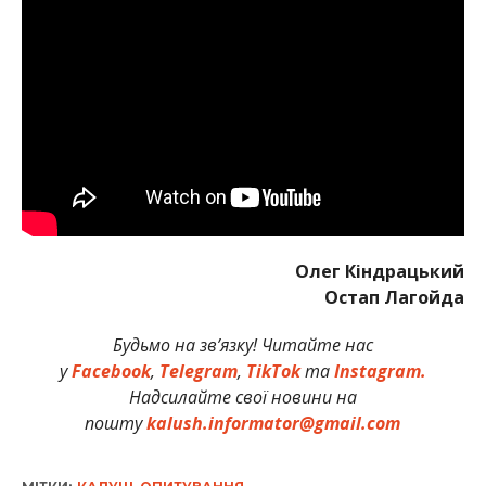
Олег Кіндрацький
Остап Лагойда
Будьмо на зв’язку! Читайте нас
у
Facebook
,
Telegram
,
TikTok
та
Instagram.
Надсилайте свої новини на
пошту
kalush.informator@gmail.com