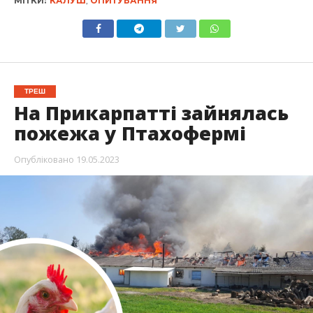
МІТКИ:
КАЛУШ
,
ОПИТУВАННЯ
ТРЕШ
На Прикарпатті зайнялась
пожежа у Птахофермі
Опубліковано
19.05.2023