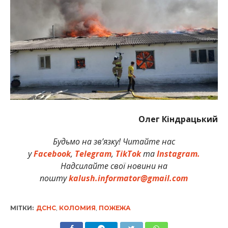
Олег Кіндрацький
Будьмо на зв’язку! Читайте нас
у
Facebook
,
Telegram
,
TikTok
та
Instagram.
Надсилайте свої новини на
пошту
kalush.informator@gmail.com
МІТКИ:
ДСНС
,
КОЛОМИЯ
,
ПОЖЕЖА