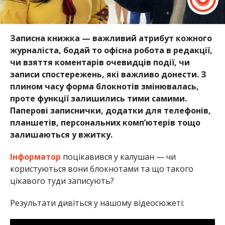
Записна книжка — важливий атрибут кожного
журналіста, бодай то офісна робота в редакції,
чи взяття коментарів очевидців події, чи
записи спостережень, які важливо донести. З
плином часу форма блокнотів змінювалась,
проте функції залишились тими самими.
Паперові записнички, додатки для телефонів,
планшетів, персональних комп’ютерів тощо
залишаються у вжитку.
Інформатор
поцікавився у калушан — чи
користуються вони блокнотами та що такого
цікавого туди записують?
Результати дивіться у нашому відеосюжеті: