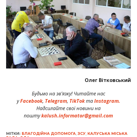
Олег Вітковський
Будьмо на зв’язку! Читайте нас
у
Facebook
,
Telegram
,
TikTok
та
Instagram.
Надсилайте свої новини на
пошту
kalush.informator@gmail.com
МІТКИ:
БЛАГОДІЙНА ДОПОМОГА
,
ЗСУ
,
КАЛУСЬКА МІСЬКА