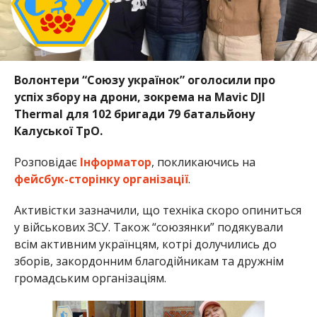
Волонтери “Союзу українок” оголосили про
успіх збору на дрони, зокрема на Mavic DJI
Thermal для 102 бригади 79 батальйону
Калуської ТрО.
Розповідає
Інформатор
, покликаючись на
фейсбук-сторінку організації
.
Активістки зазначили, що техніка скоро опиниться
у військових ЗСУ. Також “союзянки” подякували
всім активним українцям, котрі долучились до
зборів, закордонним благодійникам та дружнім
громадським організаціям.