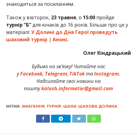
знаходиться за посиланням.
Також у вівторок,
23 травня
, о
15:00
пройде
турнір “Б”
для юнаків до 16 років. Більше про це у
матеріалі:
У Долині до Дня Герої проведуть
шаховий турнір | Анонс
.
Олег Кіндрацький
Будьмо на зв’язку! Читайте нас
у
Facebook
,
Telegram
,
TikTok
та
Instagram.
Надсилайте свої новини на
пошту
kalush.informator@gmail.com
МІТКИ:
ЗМАГАННЯ
,
ТУРНІР
,
ШАХИ
,
ШАХОВА ДОЛИНА