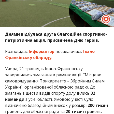
Днями відбулася друга благодійна спортивно-
патріотична акція, присвячена Дню героїв.
Розповідає
Інформатор
посилаючись
Івано-
Франківську облраду
.
Учора, 21 травня, в Івано-Франківську
завершились змагання в рамках акції “Місцеве
самоврядування Прикарпаття – Збройним Силам
України”, організованої обласною радою. До
змагань з шести видів спорту долучились
32
команди
з усієї області. Умовою участі було
визначено благодійний внесок у розмірі
200 тисяч
гривень для обласної ради та
20 тисяч
гривень