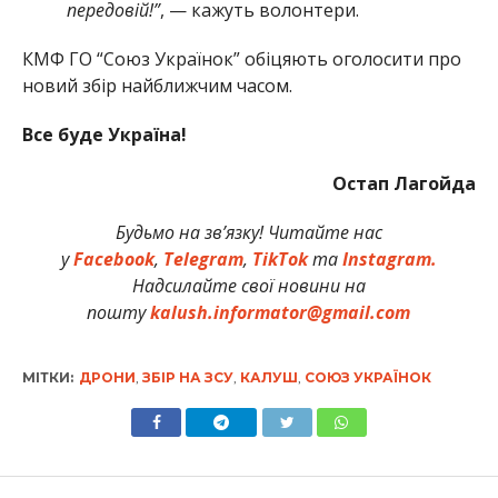
передовій!”
, — кажуть волонтери.
КМФ ГО “Союз Українок” обіцяють оголосити про
новий збір найближчим часом.
Все буде Україна!
Остап Лагойда
Будьмо на зв’язку! Читайте нас
у
Facebook
,
Telegram
,
TikTok
та
Instagram.
Надсилайте свої новини на
пошту
kalush.informator@gmail.com
МІТКИ:
ДРОНИ
,
ЗБІР НА ЗСУ
,
КАЛУШ
,
СОЮЗ УКРАЇНОК