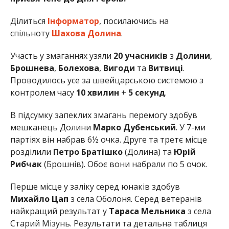
Ділиться
Інформатор
, посилаючись на
спільноту
Шахова Долина
.
Участь у змаганнях узяли
20 учасників
з
Долини
,
Брошнева
,
Болехова
,
Вигоди
та
Витвиці
.
Проводилось усе за швейцарською системою з
контролем часу
10 хвилин
+
5 секунд
.
В підсумку запеклих змагань перемогу здобув
мешканець Долини
Марко Дубенський
. У 7-ми
партіях він набрав 6½ очка. Друге та третє місце
розділили
Петро Братішко
(Долина) та
Юрій
Рибчак
(Брошнів). Обоє вони набрали по 5 очок.
Перше місце у заліку серед юнаків здобув
Михайло Цап
з села Оболоня. Серед ветеранів
найкращий результат у
Тараса Мельника
з села
Старий Мізунь. Результати та детальна таблиця