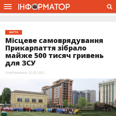
ГОЛОВНА
ЖИТТЯ
ВЛАДА
ГРОШІ
ТРЕШ
ДОЛИНА
РОЗСЛІДУВАННЯ
РЕКЛАМА
ПРО
ПРО
ІНТЕРВ’Ю
ВІДЕО
НАС
ПРОЄКТ
ЖИТТЯ
Місцеве самоврядування
Прикарпаття зібрало
майже 500 тисяч гривень
для ЗСУ
Опубліковано
22.05.2023