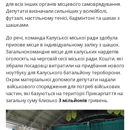
для всіх інших органів місцевого самоврядування.
Депутати визначали сильніших у волейболі,
футзалі, настільному тенісі, бадмінтоні та шахах з
шашками.
До речі, команда Калуської міської ради здобула
призове місце в індивідуальному заліку з шашок.
Загальнокомандне місце для калуських нардепів
оголосять на черговій сесії міської ради. Кошти, які
зібрали посадовці витратили на придбання нового
ноутбуку для Калуського батальйону тероборони.
Окрім матеріальної допомоги депутати надали
військового спорядження для потреб військових
частин, які базуються на території Прикарпаття на
загальну суму близько
3 мільйонів
гривень.