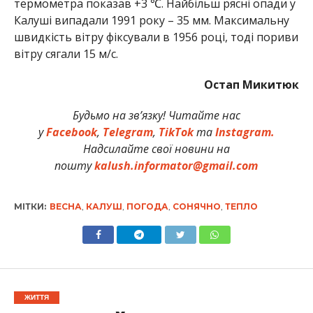
термометра показав +3 ℃. Найбільш рясні опади у
Калуші випадали 1991 року – 35 мм. Максимальну
швидкість вітру фіксували в 1956 році, тоді пориви
вітру сягали 15 м/с.
Остап Микитюк
Будьмо на зв’язку! Читайте нас
у
Facebook
,
Telegram
,
TikTok
та
Instagram.
Надсилайте свої новини на
пошту
kalush.informator@gmail.com
МІТКИ:
ВЕСНА
,
КАЛУШ
,
ПОГОДА
,
СОНЯЧНО
,
ТЕПЛО
ЖИТТЯ