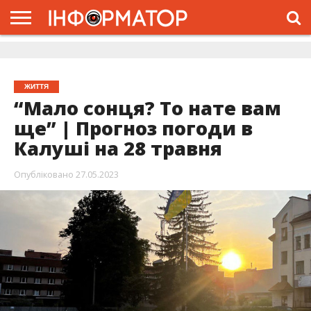
ГОЛОВНА
ЖИТТЯ
ВЛАДА
ГРОШІ
ТРЕШ
ДОЛИНА
РОЗСЛІДУВАННЯ
РЕКЛАМА
ПРО
ПРО
ІНТЕРВ’Ю
ВІДЕО
НАС
ПРОЄКТ
ЖИТТЯ
“Мало сонця? То нате вам
ще” | Прогноз погоди в
Калуші на 28 травня
Опубліковано
27.05.2023