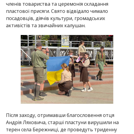
членів товариства та церемонія складання
пластової присяги. Свято відвідало чимало
посадовців, діячів культури, громадських
активістів та звичайних калушан.
Після заходу, отримавши благословення отця
Андрія Ляховича, старші пластуни вирушили на
терен села Бережниці, де проведуть триденну