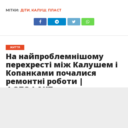
МІТКИ:
ДІТИ
,
КАЛУШ
,
ПЛАСТ
ЖИТТЯ
На найпроблемнішому
перехресті між Калушем і
Копанками почалися
ремонтні роботи |
ФОТОФАКТ
Опубліковано
27.05.2023