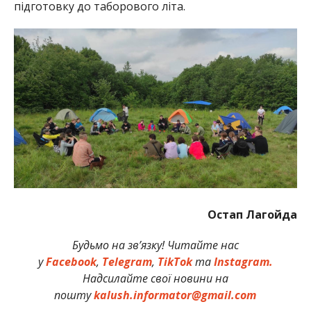
підготовку до таборового літа.
Остап Лагойда
Будьмо на зв’язку! Читайте нас
у
Facebook
,
Telegram
,
TikTok
та
Instagram.
Надсилайте свої новини на
пошту
kalush.informator@gmail.com