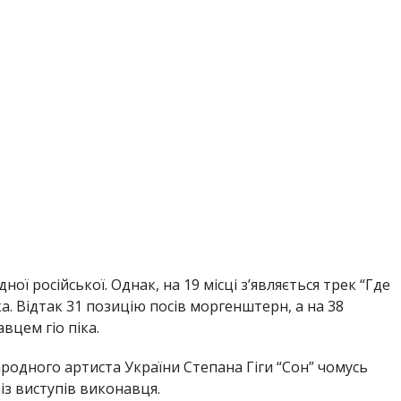
ї російської. Однак, на 19 місці з’являється трек “Где
а. Відтак 31 позицію посів моргенштерн, а на 38
авцем гіо піка.
ародного артиста України Степана Гіги “Сон” чомусь
із виступів виконавця.