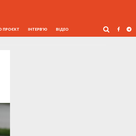
О ПРОЄКТ
ІНТЕРВ’Ю
ВІДЕО