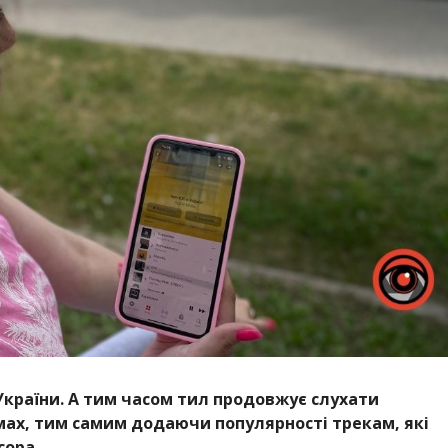
 України. А тим часом тил продовжує слухати
мах, тим самим додаючи популярності трекам, які
сора.