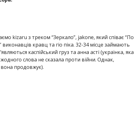
мо kizaru з треком “Зеркало”, jakone, який співає “По
” виконавців кравц та гіо піка. 32-34 місце займають
являються каспійський груз та анна асті (українка, яка
і жодного слова не сказала проти війни. Однак,
 вона продовжує).