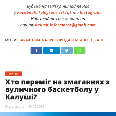
Будьмо на зв’язку! Читайте нас
у
Facebook
,
Telegram
,
TikTok
та
Instagram.
Надсилайте свої новини на
пошту
kalush.informator@gmail.com
МІТКИ:
БАРАХОЛКА
,
КАЛУШ
,
ПРОДАЄТЬСЯ ВСЕ
,
ЦІКАВЕ
ЖИТТЯ
Хто переміг на змаганнях з
вуличного баскетболу у
Калуші?
Опубліковано
05.06.2023