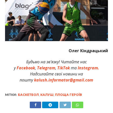
Олег Кіндрацький
Будьмо на зв’язку! Читайте нас
у
Facebook
,
Telegram
,
TikTok
та
Instagram.
Надсилайте свої новини на
пошту
kalush.informator@gmail.com
МІТКИ:
БАСКЕТБОЛ
,
КАЛУШ
,
ПЛОЩА ГЕРОЇВ