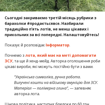
Сьогодні закриваємо третій місяць рубрики з
барахолки #продаєтьсявсе. Назбирали
традиційно п’ять лотів, не менш цікавих і
прикольних за всі попередні. Налаштовуйтесь!
Показує й розповідає
Інформатор
.
Почнемо з
лота, який має на меті допомагати
ЗСУ
, та ще й хенд-мейд. Авторка оголошення роби
цікаві вироби, які можуть постійно бути з вами.
“Українська символіка, ручна робота.
Вилучені кошти на військову амуніцію для ЗСУ.
Матеріал — полімерна глина”, —
запевняє
авторка лота.
Цінова політика, наступна: брелоки по 60 грн,