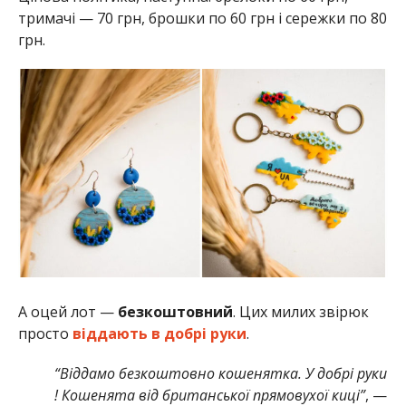
тримачі — 70 грн, брошки по 60 грн і сережки по 80
грн.
А оцей лот —
безкоштовний
. Цих милих звірюк
просто
віддають в добрі руки
.
“Віддамо безкоштовно кошенятка. У добрі руки
! Кошенята від британської прямовухої киці”
, —