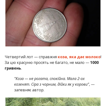
Четвертий лот — справжня
коза, яка дає молоко
!
За цю красуню просять не багато, не мало —
1000
гривень
.
“Коза — не рогата, спокійна. Мала 2-ох
козенят. Сіра з чорним, дійки як у корови”
, —
запевняє автор.