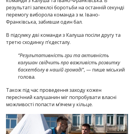
команди з Калуша та Івано-Франківська. В
результаті запеклої боротьби на останній секунді
перемогу виборола команда з м. Івано-
Франківська, забивши один бал.
В підсумку дві команди з Калуша посіли другу та
третю сходинку п’єдесталу.
“Результативність гри та активність
калушан свідчить про важливість розвитку
баскетболу в нашій громаді”
, — пише міський
голова.
Також під час проведення заходу кожен
пересічний калушанин міг попробувати власні
можливості попасти м’ячем у кільце.