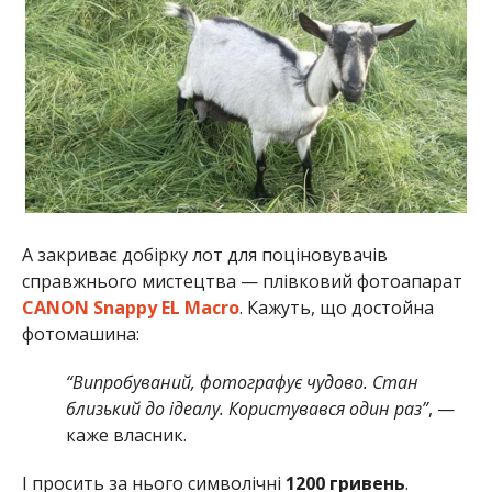
А закриває добірку лот для поціновувачів
справжнього мистецтва — плівковий фотоапарат
CANON Snappy EL Macro
. Кажуть, що достойна
фотомашина:
“Випробуваний, фотографує чудово. Стан
близький до ідеалу. Користувався один раз”
, —
каже власник.
І просить за нього символічні
1200 гривень
.