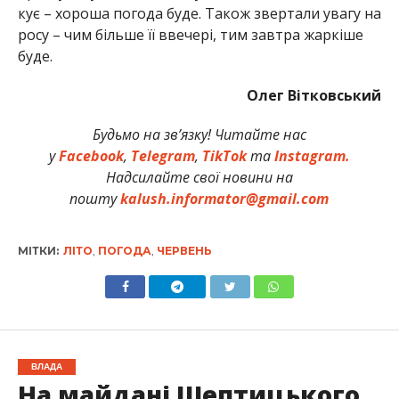
кує – хороша погода буде. Також звертали увагу на
росу – чим більше її ввечері, тим завтра жаркіше
буде.
Олег Вітковський
Будьмо на зв’язку! Читайте нас
у
Facebook
,
Telegram
,
TikTok
та
Instagram.
Надсилайте свої новини на
пошту
kalush.informator@gmail.com
МІТКИ:
ЛІТО
,
ПОГОДА
,
ЧЕРВЕНЬ
ВЛАДА
На майдані Шептицького