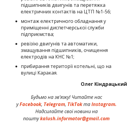
підшипників двигунів та перетяжка
електричних контактів на ЦТП №1-56;
монтаж електричного обладнання у
приміщенні диспетчерської служби
підприємства;
ревізію двигунів та автоматики,
змащування підшипників, очищення
електродів на КНС №1;
прибирання території котельні, що на
вулиці Каракая.
Олег Кіндрацький
Будьмо на зв’язку! Читайте нас
у
Facebook
,
Telegram
,
TikTok
та
Instagram.
Надсилайте свої новини на
пошту
kalush.informator@gmail.com