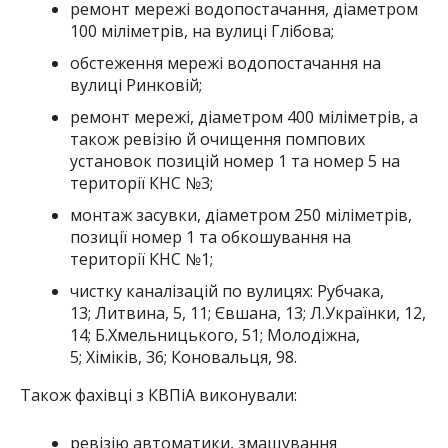
ремонт мережі водопостачання, діаметром
100 міліметрів, на вулиці Глібова;
обстеження мережі водопостачання на
вулиці Ринковій;
ремонт мережі, діаметром 400 міліметрів, а
також ревізію й очищення помпових
установок позицій номер 1 та номер 5 на
території КНС №3;
монтаж засувки, діаметром 250 міліметрів,
позиції номер 1 та обкошування на
території КНС №1;
чистку каналізацій по вулицях: Рубчака,
13; Литвина, 5, 11; Євшана, 13; Л.Українки, 12,
14; Б.Хмельницького, 51; Молодіжна,
5; Хіміків, 36; Коновальця, 98.
Також фахівці з КВПіА виконували:
ревізію автоматики, змащування