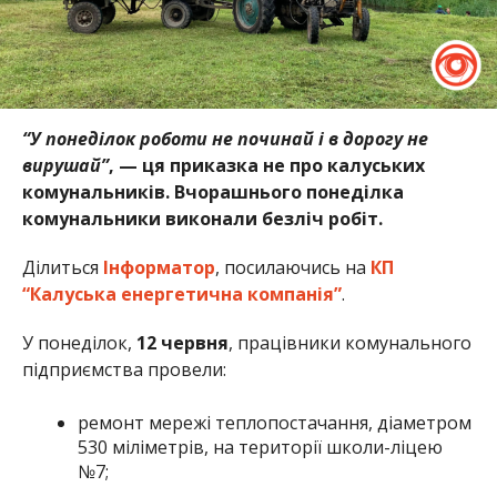
“У понеділок роботи не починай і в дорогу не
вирушай”
, — ця приказка не про калуських
комунальників. Вчорашнього понеділка
комунальники виконали безліч робіт.
Ділиться
Інформатор
, посилаючись на
КП
“Калуська енергетична компанія”
.
У понеділок,
12 червня
, працівники комунального
підприємства провели:
ремонт мережі теплопостачання, діаметром
530 міліметрів, на території школи-ліцею
№7;