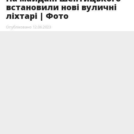
встановили нові вуличні
ліхтарі | Фото
Опубліковано
12.06.2023
Працівники комунального підприємства
“Міськсвітло” встановили нові опори та
змонтували електромережу освітлення на