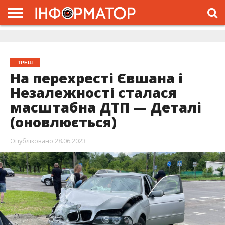
ГОЛОВНА
ЖИТТЯ
ВЛАДА
ГРОШІ
ТРЕШ
ДОЛИНА
РОЗСЛІДУВАННЯ
РЕКЛАМА
ПРО
ПРО
ІНТЕРВ’Ю
ВІДЕО
НАС
ПРОЄКТ
ТРЕШ
На перехресті Євшана і
Незалежності сталася
масштабна ДТП — Деталі
(оновлюється)
Опубліковано
28.06.2023