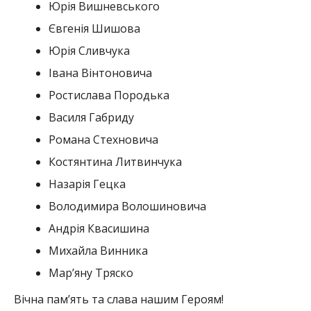
Юрія Вишневського
Євгенія Шишова
Юрія Сливчука
Івана Вінтоновича
Ростислава Породька
Василя Габриду
Романа Стехновича
Костянтина Литвинчука
Назарія Гецка
Володимира Волошиновича
Андрія Квасишина
Михайла Винника
Мар’яну Тряско
Вічна пам’ять та слава нашим Героям!