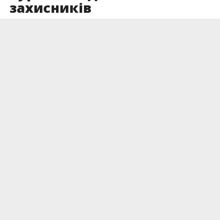
захисників
Опубліковано
28.06.2023
Розхідний матеріал на війні, це не тільки набої
та автомобілі. Особливу вагу мають речі, які
рятують наших бійців.
Розповідає
Інформатор
.