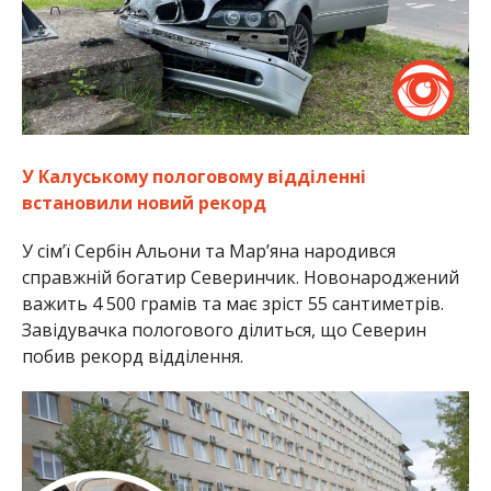
У Калуському пологовому відділенні
встановили новий рекорд
У сім’ї Сербін Альони та Марʼяна народився
справжній богатир Северинчик. Новонароджений
важить 4 500 грамів та має зріст 55 сантиметрів.
Завідувачка пологового ділиться, що Северин
побив рекорд відділення.