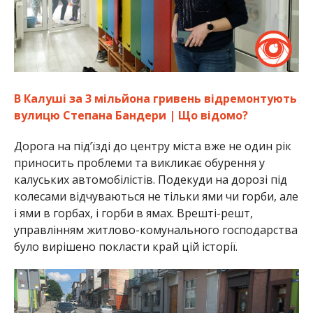
В Калуші за 3 мільйона гривень відремонтують
вулицю Степана Бандери | Що відомо?
Дорога на під’їзді до центру міста вже не один рік
приносить проблеми та викликає обурення у
калуських автомобілістів. Подекуди на дорозі під
колесами відчуваються не тільки ями чи горби, але
і ями в горбах, і горби в ямах. Врешті-решт,
управлінням житлово-комунального господарства
було вирішено покласти край цій історії.