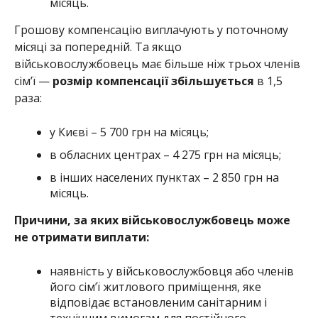
місяць.
Грошову компенсацію виплачують у поточному
місяці за попередній. Та якщо
військовослужбовець має більше ніж трьох членів
сім’ї —
розмір компенсації збільшується
в 1,5
раза:
у Києві – 5 700 грн на місяць;
в обласних центрах – 4 275 грн на місяць;
в інших населених пунктах – 2 850 грн на
місяць.
Причини, за яких військовослужбовець може
не отримати виплати:
наявність у військовослужбовця або членів
його сім’ї житлового приміщення, яке
відповідає встановленим санітарним і
технічним вимогам для постійного