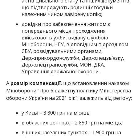
актів цивільного стану та інших документів,
що підтверджують родинні стосунки
належним чином завірену копію;
довідки про забезпечення житлом з
попереднього місця проходження
військової служби, видану службою
Міноборони, НГУ, відповідним підрозділом
СБУ, розвідувальними органами,
Держприкордонслужби, Держспецзв’язку,
Держспецтрансслужби, МОН, ДКА,
Управління державної охорони.
А
розмір компенсації
, що встановлений наказом
Міноборони “Про бюджетну політику Міністерства
оборони України на 2021 рік”, залежить від регіону:
у Києві – 3 800 грн на місяць;
в обласних центрах – 2 850 грн на місяць;
в інших населених пунктах – 1 900 грн на