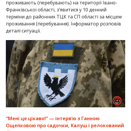
проживають (перебувають) на території Івано-
Франківської області, з’явитися у 10 денний
терміни до районних ТЦК та СП області за місцем
проживання (перебування). Інформатор розповів
деталі ситуації.
“Мені це цікаво!” — інтерв’ю з Ганною
Ощепковою про садочки, Калуш і релокований