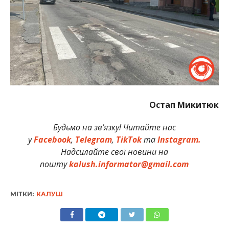
Остап Микитюк
Будьмо на зв’язку! Читайте нас
у
Facebook
,
Telegram
,
TikTok
та
Instagram.
Надсилайте свої новини на
пошту
kalush.informator@gmail.com
МІТКИ:
КАЛУШ