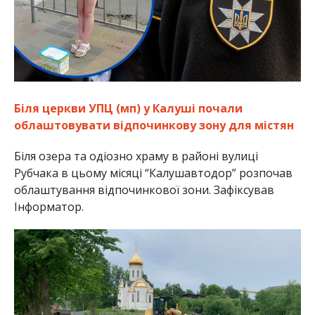
Біля церкви УПЦ (мп) у Калуші почали
облаштовувати відпочинкову зону для містян
Біля озера та одіозно храму в районі вулиці
Рубчака в цьому місяці “Калушавтодор” розпочав
облаштування відпочинкової зони. Зафіксував
Інформатор.