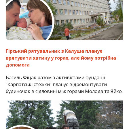
Гірський рятувальник з Калуша планує
врятувати хатину у горах, але йому потрібна
допомога
Василь Фіцак разом з активістами фундації
“Карпатські стежки” планує відремонтувати
будиночок в сідловині між горами Молода та Яйко.