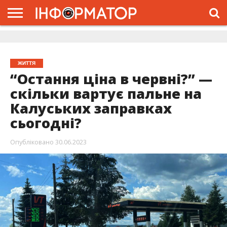
ГОЛОВНА
ЖИТТЯ
ВЛАДА
ГРОШІ
ТРЕШ
ДОЛИНА
РОЗСЛІДУВАННЯ
РЕКЛАМА
ПРО
ПРО
ІНТЕРВ’Ю
ВІДЕО
НАС
ПРОЄКТ
ЖИТТЯ
“Остання ціна в червні?” —
скільки вартує пальне на
Калуських заправках
сьогодні?
Опубліковано
30.06.2023