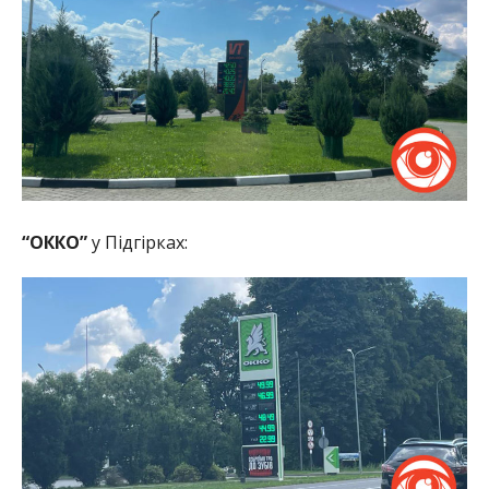
“ОККО”
у Підгірках: