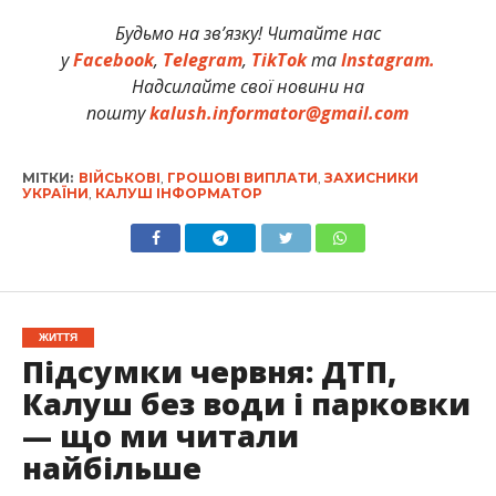
Будьмо на зв’язку! Читайте нас
у
Facebook
,
Telegram
,
TikTok
та
Instagram.
Надсилайте свої новини на
пошту
kalush.informator@gmail.com
МІТКИ:
ВІЙСЬКОВІ
,
ГРОШОВІ ВИПЛАТИ
,
ЗАХИСНИКИ
УКРАЇНИ
,
КАЛУШ ІНФОРМАТОР
ЖИТТЯ
Підсумки червня: ДТП,
Калуш без води і парковки
— що ми читали
найбільше