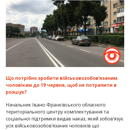
Що потрібно зробити військовозобов’язаним
чоловікам до 19 червня, щоб не потрапити в
розшук?
Начальник Івано-Франківського обласного
територіального центру комплектування та
соціальної підтримки видав наказ, який зобов’язує
усіх військовозобов’язаних чоловіків що