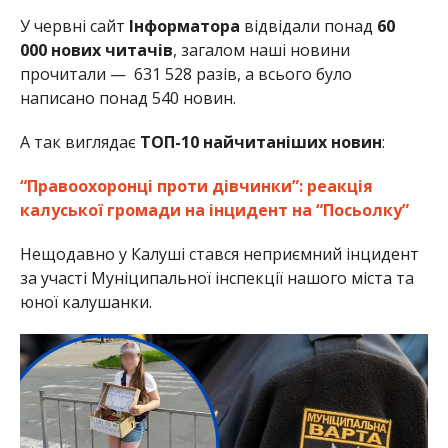
У червні сайт
Інформатора
відвідали понад
60
000
нових читачів
, загалом наші новини
прочитали — 631 528 разів, а всього було
написано понад 540 новин.
А так виглядає
ТОП-10 найчитаніших новин
:
“Правоохоронці проти дівчинки”: реакція
калуської громади на інцидент на “Посьолку”
Нещодавно у Калуші стався неприємний інцидент
за участі Муніципальної інспекції нашого міста та
юної калушанки.