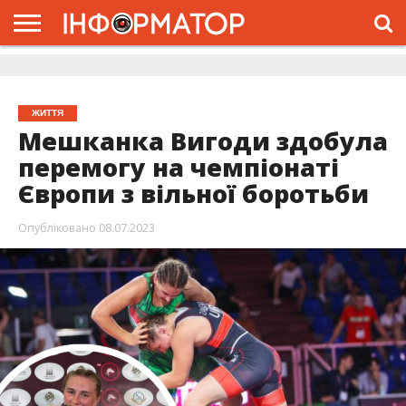
ГОЛОВНА
ЖИТТЯ
ВЛАДА
ГРОШІ
ТРЕШ
ДОЛИНА
РОЗСЛІДУВАННЯ
РЕКЛАМА
ПРО
ПРО
ІНТЕРВ’Ю
ВІДЕО
НАС
ПРОЄКТ
ЖИТТЯ
Мешканка Вигоди здобула
перемогу на чемпіонаті
Європи з вільної боротьби
Опубліковано
08.07.2023