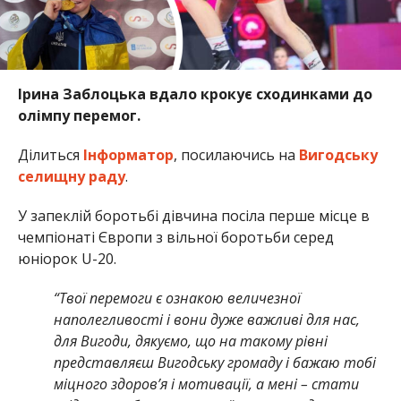
Ірина Заблоцька вдало крокує сходинками до
олімпу перемог.
Ділиться
Інформатор
, посилаючись на
Вигодську
селищну раду
.
У запеклій боротьбі дівчина посіла перше місце в
чемпіонаті Європи з вільної боротьби серед
юніорок U-20.
“Твої перемоги є ознакою величезної
наполегливості і вони дуже важливі для нас,
для Вигоди, дякуємо, що на такому рівні
представляєш Вигодську громаду і бажаю тобі
міцного здоров’я і мотивації, а мені – стати