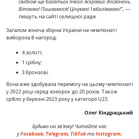
свідком ще багатьох твоїх яскравих досягнень.
Вітаємо! Пишаємося! Цінуємо! І вболіваємо!”
, —
пишуть на сайті селищної ради.
Загалом жіноча збірна України на чемпіонаті
виборола 8 нагород:
4 золоті;
1 срібну;
3 бронзові.
Вона вже здобувала перемогу на цьому чемпіонаті
у 2022 році серед юніорок до 20 років. Також
срібло у березні 2023 року у категорії U23.
Олег Кіндрацький
Будьмо на зв’язку! Читайте нас
у
Facebook
,
Telegram
,
TikTok
та
Instagram.