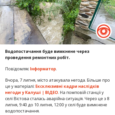
Водопостачання буде вимкнене через
проведення ремонтних робіт.
Повідомляє
Інформатор
.
Вчора, 7 липня, місто атакувала негода. Більше про
це у матеріалі:
Ексклюзивні кадри наслідків
негоди у Калуші | ВІДЕО
. На помповій станції у
селі Вістова сталась аварійна ситуація. Через це з 8
липня, 9:40 до 10 липня, 12:00 у селі буде вимкнене
водопостачання.