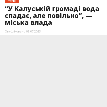
ТРЕШ
“У Калуській громаді вода
спадає, але повільно”, —
міська влада
Опубліковано
08.07.2023
Наслідки негоди, 7 липня, продовжують