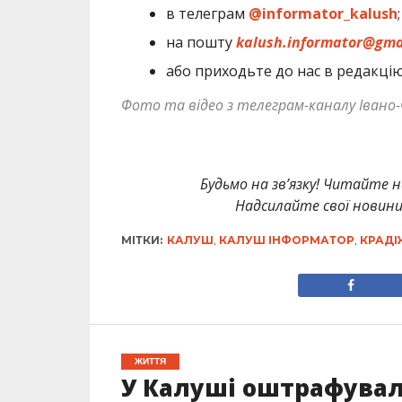
в телеграм
@informator_kalush
;
на пошту
kalush.informator@gma
або приходьте до нас в редакці
Фото та відео з телеграм-каналу Івано-
Будьмо на зв’язку! Читайте н
Надсилайте свої новин
МІТКИ:
КАЛУШ
,
КАЛУШ ІНФОРМАТОР
,
КРАДІ
ЖИТТЯ
У Калуші оштрафувал