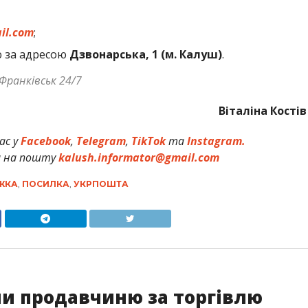
il.com
;
ю за адресою
Дзвонарська, 1 (м. Калуш)
.
Франківськ 24/7
Віталіна Костів
ас у
Facebook
,
Telegram
,
TikTok
та
Instagram.
и на пошту
kalush.informator@gmail.com
ЖКА
,
ПОСИЛКА
,
УКРПОШТА
и продавчиню за торгівлю