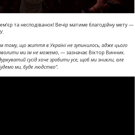
прем’єр та несподіванок! Вечір матиме благодійну мету —
У.
 тому, що життя в Україні не зупинилось, адже цього
зволити ми їм не можемо
, — зазначає Віктор Винник.
уркуватий сусід хоче зробити усе, щоб ми зникли, але
будемо ми, буде людство”.