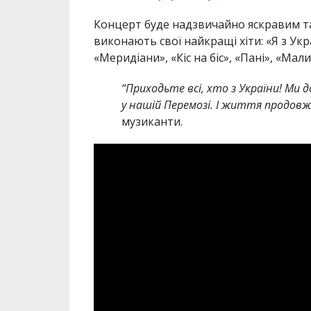
Концерт буде надзвичайно яскравим та 
виконають свої найкращі хіти: «Я з Укр
«Меридіани», «Кіс на біс», «Пані», «Мал
“Приходьте всі, хто з України! Ми 
у нашій Перемозі. І життя продовжит
музиканти.