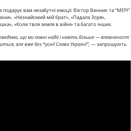
подарує вам незабутні емоції. Віктор Винник та “МЕРІ”
аїни», «Незнайомий мій брат», «Падала Зоря»,
ишка», «Коли твоя земля в війні» та багато інших.
доведемо, що ми повні надії і навіть більше — впевненості
ься, але вже без *усні! Слава Україні!”,
— запрошують