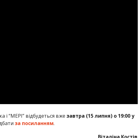
а і “МЕРІ” відбудеться вже
завтра (15 липня) о 19:00 у
идбати
за посиланням
.
Віталіна Костів