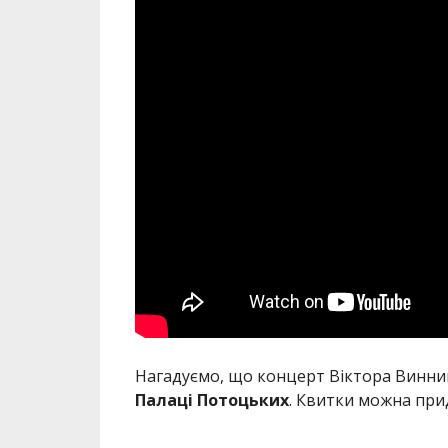
Нагадуємо, що концерт Віктора Винник
Палаці Потоцьких
. Квитки можна пр