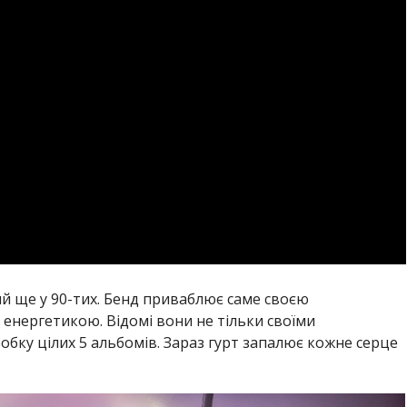
ий ще у 90-тих. Бенд приваблює саме своєю
нергетикою. Відомі вони не тільки своїми
обку цілих 5 альбомів. Зараз гурт запалює кожне серце