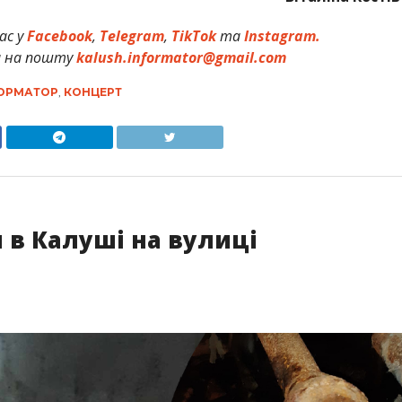
ас у
Facebook
,
Telegram
,
TikTok
та
Instagram.
и на пошту
kalush.informator@gmail.com
ОРМАТОР
,
КОНЦЕРТ
я в Калуші на вулиці