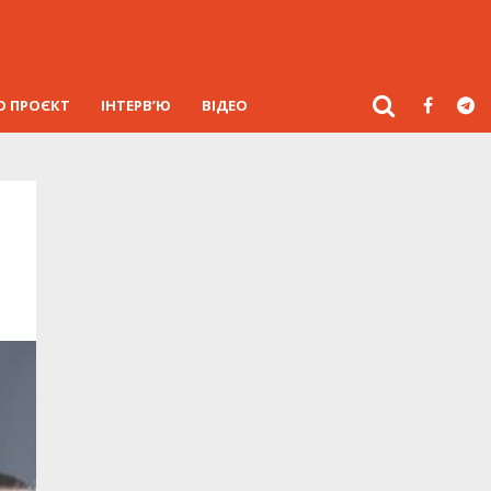
О ПРОЄКТ
ІНТЕРВ’Ю
ВІДЕО