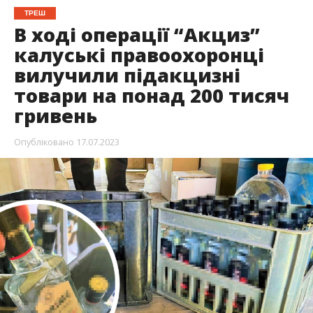
ТРЕШ
В ході операції “Акциз”
калуські правоохоронці
вилучили підакцизні
товари на понад 200 тисяч
гривень
Опубліковано
17.07.2023