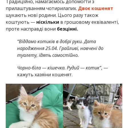
Традиційно, намагаємось допомогти з
прилаштуванням чотирилапих.
Двоє кошенят
шукають нові родини. Цього разу також
коштують —
ніскільки
в грошовому еквіваленті,
проте насправді вони
безцінні.
“Віддамо котиків в добрі руки. Дата
народження 25.04. Грайливі, навчені до
туалету, їдять самостійно.
Чорно-біла — кішечка. Рудий — котик”
, —
кажуть хазяїни кошенят.