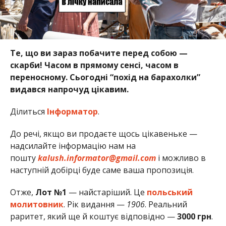
Те, що ви зараз побачите перед собою —
скарби! Часом в прямому сенсі, часом в
переносному. Сьогодні “похід на барахолки”
видався напрочуд цікавим.
Ділиться
Інформатор
.
До речі, якщо ви продаєте щось цікавеньке —
надсилайте інформацію нам на
пошту
kalush.informator@gmail.com
і можливо в
наступній добірці буде саме ваша пропозиція.
Отже,
Лот №1
— найстаріший. Це
польський
молитовник
. Рік видання —
1906
. Реальний
раритет, який ще й коштує відповідно —
3000 грн
.