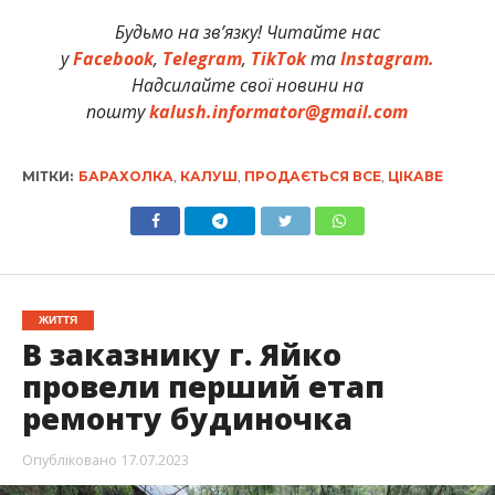
Будьмо на зв’язку! Читайте нас
у
Facebook
,
Telegram
,
TikTok
та
Instagram.
Надсилайте свої новини на
пошту
kalush.informator@gmail.com
МІТКИ:
БАРАХОЛКА
,
КАЛУШ
,
ПРОДАЄТЬСЯ ВСЕ
,
ЦІКАВЕ
ЖИТТЯ
В заказнику г. Яйко
провели перший етап
ремонту будиночка
Опубліковано
17.07.2023