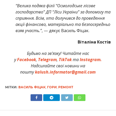
“Велика подяка філії “Осмолодське лісове
господарство” ДП “Ліси України” за допомогу та
сприяння. Всім, хто долучився до проведення
акції фінансово, матеріально та безпосередньо
взяв участь.”
, — дякує Василь Фіцак.
Віталіна Костів
Будьмо на зв’язку! Читайте нас
у
Facebook
,
Telegram
,
TikTok
та
Instagram.
Надсилайте свої новини на
пошту
kalush.informator@gmail.com
МІТКИ:
ВАСИЛЬ ФІЦАК
,
ГОРИ
,
РЕМОНТ