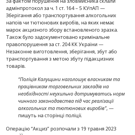
За фактом порушення на зловмисника склали
адмінпротокол за ч. 1 ст. 164 – 5 КУпАП —
Зберігання або транспортування алкогольних
напоїв чи тютюнових виробів, на яких немає
марок акцизного збору встановленого зразка.
Також було задокументовано кримінальне
правопорушення за ст. 204 КК України —
Незаконне виготовлення, зберігання, збут або
транспортування з метою збуту підакцизних
товарів.
“Поліція Калущини наголошує власникам та
працівникам торговельних закладів на
необхідності неухильно дотримуватись норм
чинного законодавства під час реалізації
алкогольних та тютюнових виробів”
, —
пишуть на сторінці поліції.
Операцію “Акциз” розпочали з 19 травня 2023