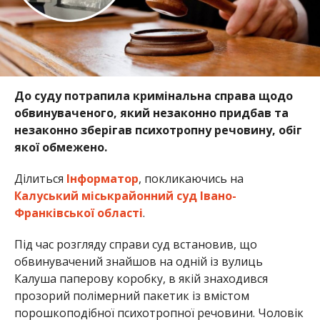
До суду потрапила кримінальна справа щодо
обвинуваченого, який незаконно придбав та
незаконно зберігав психотропну речовину, обіг
якої обмежено.
Ділиться
Інформатор
, покликаючись на
Калуський міськрайонний суд Івано-
Франківської області
.
Під час розгляду справи суд встановив, що
обвинувачений знайшов на одній із вулиць
Калуша паперову коробку, в якій знаходився
прозорий полімерний пакетик із вмістом
порошкоподібної психотропної речовини. Чоловік