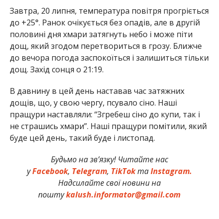
Завтра, 20 липня, температура повітря прогріється
до +25°. Ранок очікується без опадів, але в другій
половині дня хмари затягнуть небо і може піти
дощ, який згодом перетвориться в грозу. Ближче
до вечора погода заспокоїться і залишиться тільки
дощ. Захід сонця о 21:19.
В давнину в цей день наставав час затяжних
дощів, що, у свою чергу, псувало сіно. Наші
пращури наставляли: “Згребеш сіно до купи, так і
не страшись хмари”. Наші пращури помітили, який
буде цей день, такий буде і листопад.
Будьмо на зв’язку! Читайте нас
у
Facebook
,
Telegram
,
TikTok
та
Instagram.
Надсилайте свої новини на
пошту
kalush.informator@gmail.com