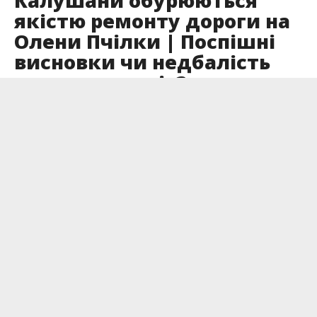
Калушани обурюються
якістю ремонту дороги на
Олени Пчілки | Поспішні
висновки чи недбалість
комунальників?
Опубліковано
19.07.2023