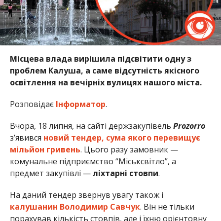
Місцева влада вирішила підсвітити одну з
проблем Калуша, а саме відсутність якісного
освітлення на вечірніх вулицях нашого міста.
Розповідає
Інформатор
.
Вчора, 18 липня, на сайті держзакупівель
Prozorro
з’явився
новий тендер, сума якого перевищує
мільйон гривень
. Цього разу замовник —
комунальне підприємство “Міськсвітло”, а
предмет закупівлі —
ліхтарні стовпи
.
На даний тендер звернув увагу також і
калушанин Володимир Савчук
. Він не тільки
порахував кількість стовпів, але і їхню орієнтовну