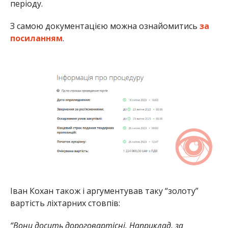
періоду.
З самою документацією можна ознайомитись
за
посиланням
.
Іван Кохан також і аргументував таку “золоту”
вартість ліхтарних стовпів:
“
Вони досить дороговартісні. Наприклад, за