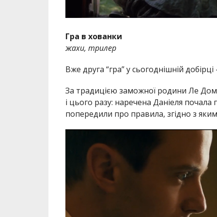
Гра в хованки
жахи, трилер
Вже друга “гра” у сьогоднішній добірц
За традицією заможної родини Ле Домас
і цього разу: наречена Даніеля почала гр
попередили про правила, згідно з яким