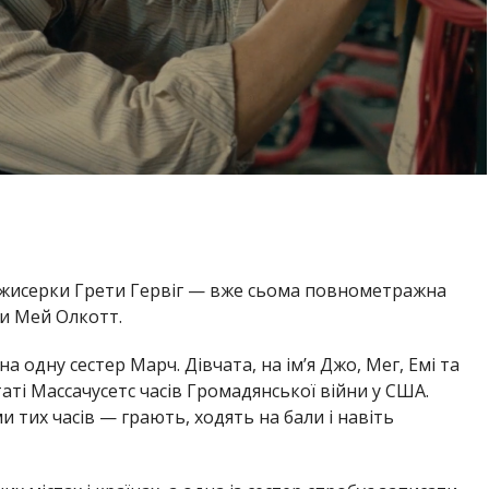
жисерки Грети Гервіг — вже сьома повнометражна
и Мей Олкотт.
а одну сестер Марч. Дівчата, на ім’я Джо, Мег, Емі та
аті Массачусетс часів Громадянської війни у США.
тих часів — грають, ходять на бали і навіть