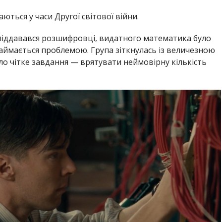
ються у часи Другої світової війни.
піддавався розшифровці, видатного математика було
займається проблемою. Група зіткнулась із величезною
ло чітке завдання — врятувати неймовірну кількість