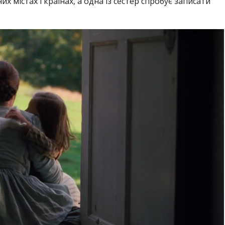
х містах і країнах, а одна із сестер спробує записати