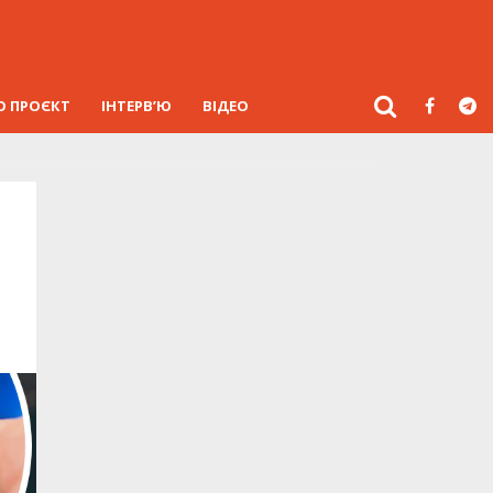
О ПРОЄКТ
ІНТЕРВ’Ю
ВІДЕО