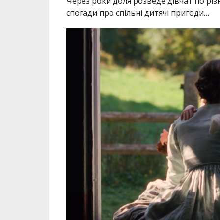
Через роки доля розведе дівчат по різни
спогади про спільні дитячі пригоди…