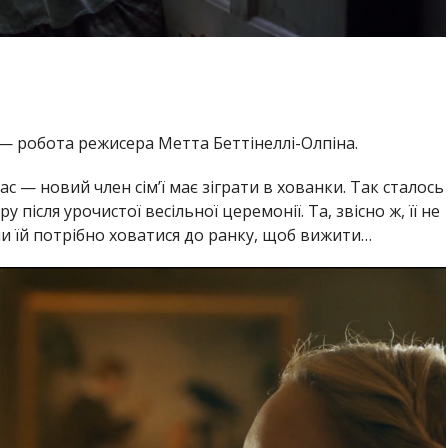
і — робота режисера Метта Беттінеллі-Олпіна.
 — новий член сім’ї має зіграти в хованки. Так сталось
у після урочистої весільної церемонії. Та, звісно ж, її не
и їй потрібно ховатися до ранку, щоб вижити…