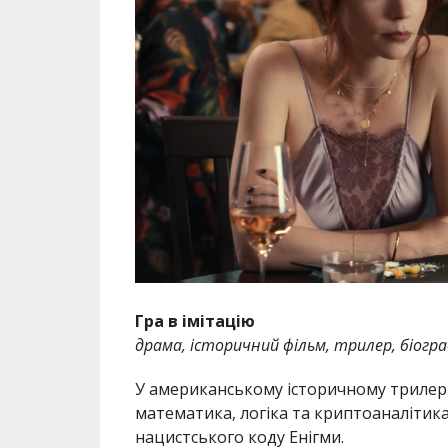
Гра в імітацію
драма, історичний фільм, трилер, біогра
У американському історичному трилері
математика, логіка та криптоаналітик
нацистського коду Енігми.