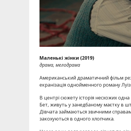
Маленькі жінки (2019)
драма, мелодрама
Американський драматичний фільм ре
екранізація однойменного роману Луїз
В центрі сюжету історія несхожих одна н
Бет, живуть у занедбаному маєтку в шт
Дівчата займаються звичними справами 
закохуються в одного хлопчика.