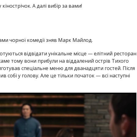
 кінострічок. А далі вибір за вами!
ами чорної комедії зняв Марк Майлод.
 готуються відвідати унікальне місце — елітний ресторан
аме тому вони прибули на віддалений острів Тихого
готував спеціальне меню для дванадцяти гостей. Після
в собі у голову. Але це тільки початок — всі наступні