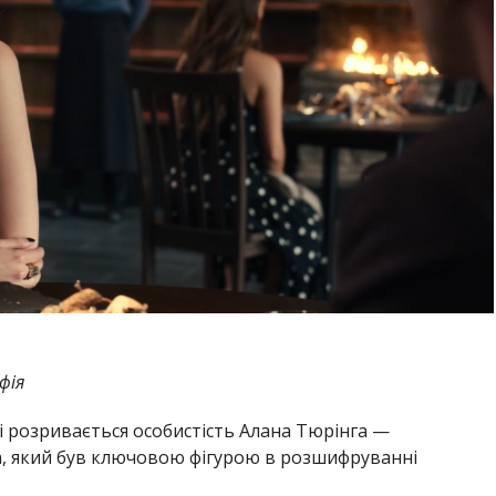
фія
 розривається особистість Алана Тюрінга —
а, який був ключовою фігурою в розшифруванні