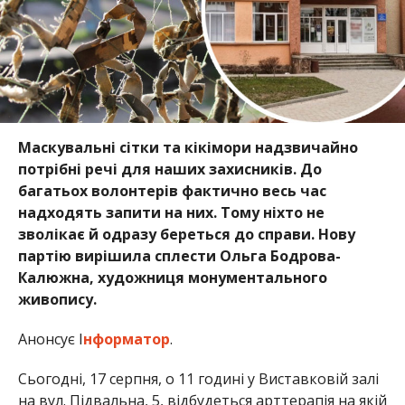
Маскувальні сітки та кікімори надзвичайно
потрібні речі для наших захисників. До
багатьох волонтерів фактично весь час
надходять запити на них. Тому ніхто не
зволікає й одразу береться до справи. Нову
партію вирішила сплести Ольга Бодрова-
Калюжна, художниця монументального
живопису.
Анонсує І
нформатор
.
Сьогодні, 17 серпня, о 11 годині у Виставковій залі
на вул. Підвальна, 5, відбудеться арттерапія на якій