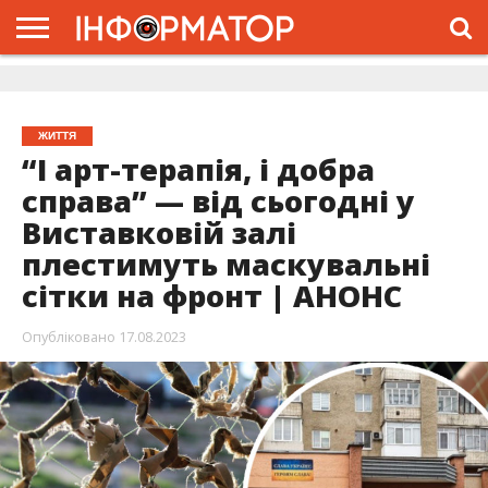
ГОЛОВНА
ЖИТТЯ
ВЛАДА
ГРОШІ
ТРЕШ
ДОЛИНА
РОЗСЛІДУВАННЯ
РЕКЛАМА
ПРО
ПРО
ІНТЕРВ’Ю
ВІДЕО
НАС
ПРОЄКТ
ЖИТТЯ
“І арт-терапія, і добра
справа” — від сьогодні у
Виставковій залі
плестимуть маскувальні
сітки на фронт | АНОНС
Опубліковано
17.08.2023