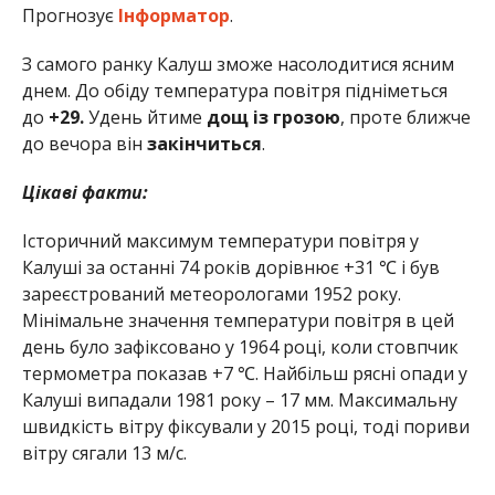
Прогнозує
Інформатор
.
З самого ранку Калуш зможе насолодитися ясним
днем. До обіду температура повітря підніметься
до
+29.
Удень йтиме
дощ із грозою
, проте ближче
до вечора він
закінчиться
.
Цікаві факти:
Історичний максимум температури повітря у
Калуші за останні 74 років дорівнює +31 ℃ і був
зареєстрований метеорологами 1952 року.
Мінімальне значення температури повітря в цей
день було зафіксовано у 1964 році, коли стовпчик
термометра показав +7 ℃. Найбільш рясні опади у
Калуші випадали 1981 року – 17 мм. Максимальну
швидкість вітру фіксували у 2015 році, тоді пориви
вітру сягали 13 м/с.