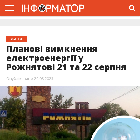
ГОЛОВНА
ЖИТТЯ
ВЛАДА
ГРОШІ
ТРЕШ
ДОЛИНА
РОЗСЛІДУВАННЯ
РЕКЛАМА
ПРО
ПРО
ІНТЕРВ’Ю
ВІДЕО
НАС
ПРОЄКТ
ЖИТТЯ
Планові вимкнення
електроенергії у
Рожнятові 21 та 22 серпня
Опубліковано
20.08.2023