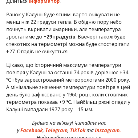
Ділиться
Інформатор
.
Ранок у Калуші буде ясним: варто очікувати не
менш ніж 22 градуси тепла. В обідню пору небо
почнуть вкривати хмаринки, але температура
зростатиме до
+29 градусів
. Ввечері також буде
спекотно: на термометрі можна буде спостерігати
+27. Опадів не очікується.
Цікаво, що історичний максимум температури
повітря у Калуші за останні 74 років дорівнює +34
℃ і був зареєстрований метеорологами 2000 року.
А мінімальне значення температури повітря в цей
день було зафіксовано у 1960 році, коли стовпчик
термометра показав +9 ℃. Найбільш рясні опади у
Калуші випадали 1977 року – 15 мм.
Будьмо на зв’язку! Читайте нас
у
Facebook
,
Telegram
,
TikTok
та
Instagram.
Надсилайте свої новини на