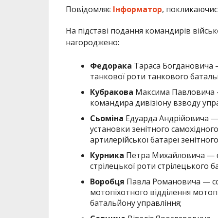
Повідомляє
Інформатор
, покликаючи
На підставі подання командирів війсь
нагороджено:
Федорака
Тараса Богдановича —
танкової роти танкового баталь
Кубракова
Максима Павловича — 
командира дивізіону взводу упра
Сьоміна
Едуарда Андрійовича — 
установки зенітного самохідного
артилерійської батареї зенітног
Курника
Петра Михайловича — с
стрілецької роти стрілецького б
Воробця
Павла Романовича — со
мотопіхотного відділення мотоп
батальйону управління;