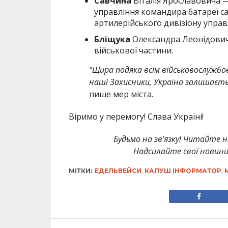
Савчина
Віталія Ярославовича —
управління командира батареї са
артилерійського дивізіону управ
Бліщука
Олександра Леонідовича
військової частини.
“Щира подяка всім військовослужбо
наші Захисники, Україна залишаєт
пише мер міста.
Віримо у перемогу! Слава Україні!
Будьмо на зв’язку! Читайте н
Надсилайте свої новин
МІТКИ:
ЕДЕЛЬВЕЙСИ
,
КАЛУШ ІНФОРМАТОР
,