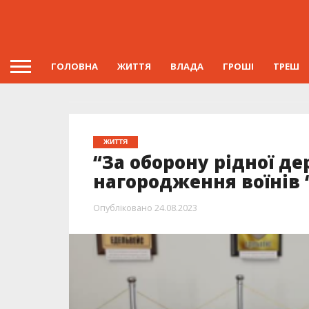
ГОЛОВНА
ЖИТТЯ
ВЛАДА
ГРОШІ
ТРЕШ
ЖИТТЯ
“За оборону рідної д
нагородження воїнів 
Опубліковано
24.08.2023