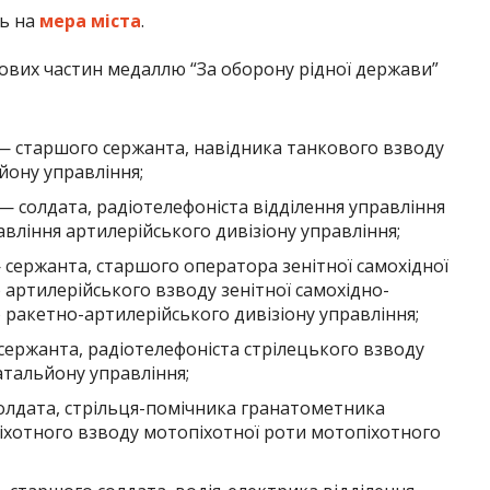
сь на
мера міста
.
кових частин медаллю “За оборону рідної держави”
 старшого сержанта, навідника танкового взводу
йону управління;
солдата, радіотелефоніста відділення управління
вління артилерійського дивізіону управління;
сержанта, старшого оператора зенітної самохідної
 артилерійського взводу зенітної самохідно-
о ракетно-артилерійського дивізіону управління;
ержанта, радіотелефоніста стрілецького взводу
атальйону управління;
лдата, стрільця-помічника гранатометника
іхотного взводу мотопіхотної роти мотопіхотного