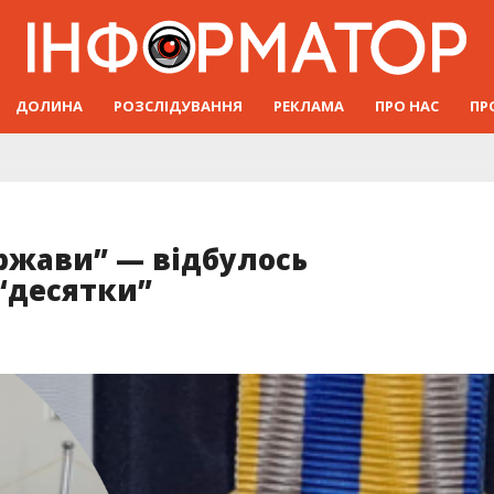
ДОЛИНА
РОЗСЛІДУВАННЯ
РЕКЛАМА
ПРО НАС
ПР
ержави” — відбулось
“десятки”