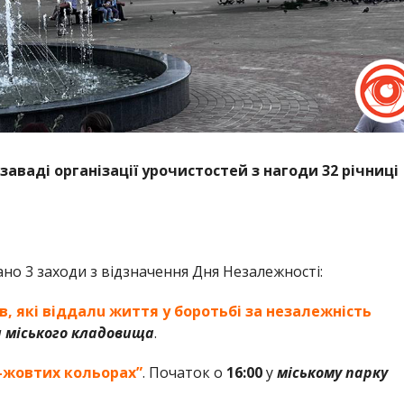
заваді організації урочистостей з нагоди 32 річниці
ано 3 заходи з відзначення Дня Незалежності:
, які віддaлu життя у боротьбi за незалежність
и міського кладовища
.
о-жовтих кольорах”
. Початок о
16:00
у
міському парку