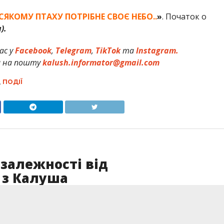
ВСЯКОМУ ПТАХУ
ПОТРІБНЕ СВОЄ НЕБО..
»
. Початок о
).
ас у
Facebook
,
Telegram
,
TikTok
та
Instagram.
и на пошту
kalush.informator@gmail.com
,
ПОДІЇ
залежності від
 з Калуша