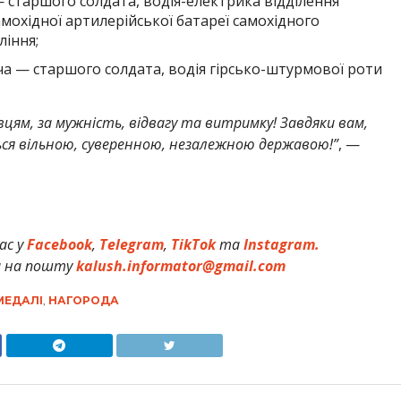
 старшого солдата, водія-електрика відділення
мохідної артилерійської батареї самохідного
ління;
 — старшого солдата, водія гірсько-штурмової роти
вцям, за мужність, відвагу та витримку! Завдяки вам,
ься вільною, суверенною, незалежною державою!”
, —
ас у
Facebook
,
Telegram
,
TikTok
та
Instagram.
и на пошту
kalush.informator@gmail.com
МЕДАЛІ
,
НАГОРОДА