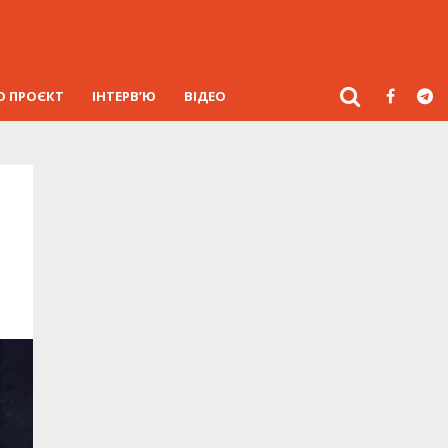
О ПРОЄКТ
ІНТЕРВ’Ю
ВІДЕО