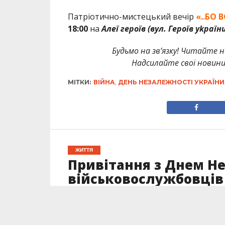
Патріотично-мистецький вечір
«..БО 
18:00
на
Алеї героїв (вул. Героїв уkраїни
Будьмо на зв’язку! Читайте н
Надсилайте свої новин
МІТКИ:
ВІЙНА
,
ДЕНЬ НЕЗАЛЕЖНОСТІ УКРАЇНИ
ЖИТТЯ
Привітання з Днем Не
військовослужбовців
Опубліковано
24.08.2023