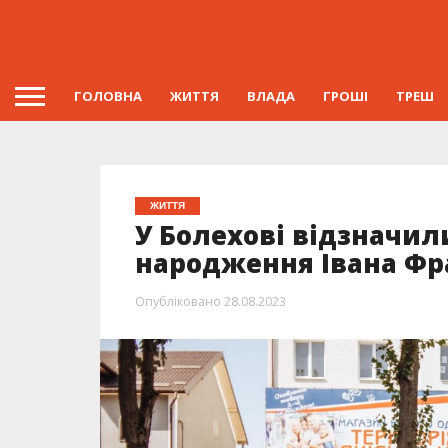
ГОЛОВНА
ЖИТТЯ
ВЛАДА
ГРОШІ
ТРЕШ
ЖИТТЯ
У Болехові відзначил
народження Івана Фр
Опубліковано
28.08.2023