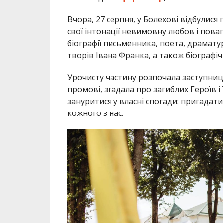
Вчора, 27 серпня, у Болехові відбулися 
свої інтонації невимовну любов і поваг
біографії письменника, поета, драмату
творів Івана Франка, а також біографі
Урочисту частину розпочала заступниця
промові, згадала про загиблих Героїв 
зануритися у власні спогади: пригадати 
кожного з нас.