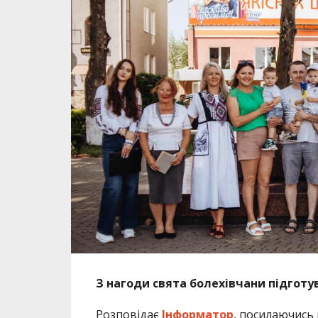
З нагоди свята болехівчани підготу
Розповідає
Інформатор
, посилаючись