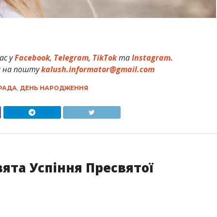
ас у
Facebook
,
Telegram
,
TikTok
та
Instagram.
и на пошту
kalush.informator@gmail.com
 РАДА
,
ДЕНЬ НАРОДЖЕННЯ
вята Успіння Пресвятої