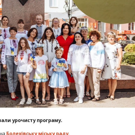
вали урочисту програму.
 на
Болехівську міську раду
.