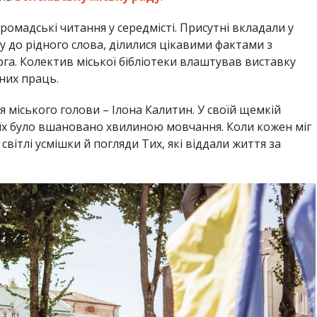
громадські читання у середмісті. Присутні вкладали у
у до рідного слова, ділилися цікавими фактами з
рга. Колектив міської бібліотеки влаштував виставку
чних праць.
 міського голови – Ілона Калитин. У своїй щемкій
і їх було вшановано хвилиною мовчання. Коли кожен міг
світлі усмішки й погляди Тих, які віддали життя за