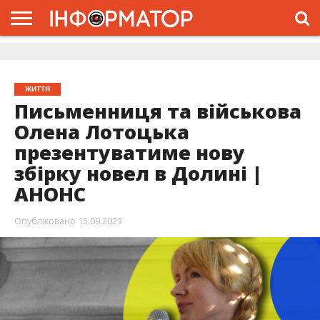
ГОЛОВНА
ЖИТТЯ
ВЛАДА
ГРОШІ
ТРЕШ
ДОЛИНА
РОЗСЛІДУВАННЯ
РЕКЛАМА
ПРО
ПРО
ІНТЕРВ’Ю
ВІДЕО
НАС
ПРОЄКТ
ЖИТТЯ
Письменниця та військова
Олена Лотоцька
презентуватиме нову
збірку новел в Долині |
АНОНС
Опубліковано
15.09.2023