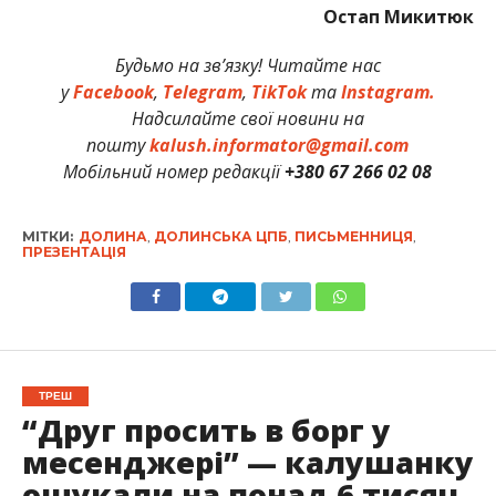
Остап Микитюк
Будьмо на зв’язку! Читайте нас
у
Facebook
,
Telegram
,
TikTok
та
Instagram.
Надсилайте свої новини на
пошту
kalush.informator@gmail.com
Мобільний номер редакції
+380 67 266 02 08
МІТКИ:
ДОЛИНА
,
ДОЛИНСЬКА ЦПБ
,
ПИСЬМЕННИЦЯ
,
ПРЕЗЕНТАЦІЯ
ТРЕШ
“Друг просить в борг у
месенджері” — калушанку
ошукали на понад 6 тисяч