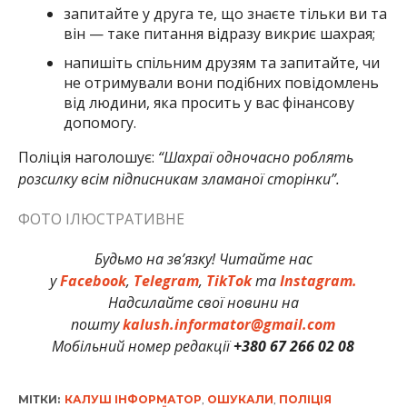
запитайте у друга те, що знаєте тільки ви та
він — таке питання відразу викриє шахрая;
напишіть спільним друзям та запитайте, чи
не отримували вони подібних повідомлень
від людини, яка просить у вас фінансову
допомогу.
Поліція наголошує:
“Шахраї одночасно роблять
розсилку всім підписникам зламаної сторінки”.
ФОТО ІЛЮСТРАТИВНЕ
Будьмо на зв’язку! Читайте нас
у
Facebook
,
Telegram
,
TikTok
та
Instagram.
Надсилайте свої новини на
пошту
kalush.informator@gmail.com
Мобільний номер редакції
+380 67 266 02 08
МІТКИ:
КАЛУШ ІНФОРМАТОР
,
ОШУКАЛИ
,
ПОЛІЦІЯ