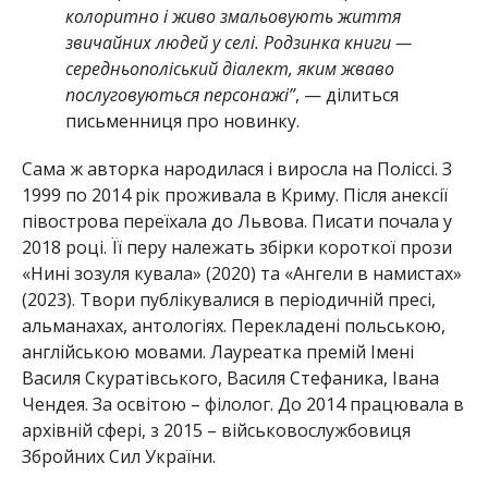
колоритно і живо змальовують життя
звичайних людей у селі. Родзинка книги —
середньополіський діалект, яким жваво
послуговуються персонажі”
, — ділиться
письменниця про новинку.
Сама ж авторка народилася і виросла на Поліссі. З
1999 по 2014 рік проживала в Криму. Після анексії
півострова переїхала до Львова. Писати почала у
2018 році. Її перу належать збірки короткої прози
«Нині зозуля кувала» (2020) та «Ангели в намистах»
(2023). Твори публікувалися в періодичній пресі,
альманахах, антологіях. Перекладені польською,
англійською мовами. Лауреатка премій Імені
Василя Скуратівського, Василя Стефаника, Івана
Чендея. За освітою – філолог. До 2014 працювала в
архівній сфері, з 2015 – військовослужбовиця
Збройних Сил України.