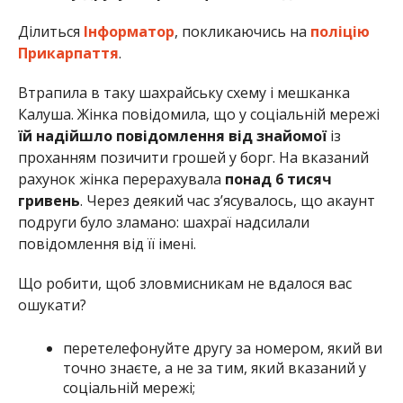
Ділиться
Інформатор
, покликаючись на
поліцію
Прикарпаття
.
Втрапила в таку шахрайську схему і мешканка
Калуша. Жінка повідомила, що у соціальній мережі
їй надійшло повідомлення від знайомої
із
проханням позичити грошей у борг. На вказаний
рахунок жінка перерахувала
понад 6 тисяч
гривень
. Через деякий час з’ясувалось, що акаунт
подруги було зламано: шахраї надсилали
повідомлення від її імені.
Що робити, щоб зловмисникам не вдалося вас
ошукати?
перетелефонуйте другу за номером, який ви
точно знаєте, а не за тим, який вказаний у
соціальній мережі;