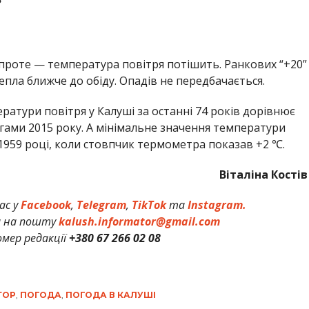
?
проте — температура повітря потішить. Ранкових “+20”
епла ближче до обіду. Опадів не передбачається.
атури повітря у Калуші за останні 74 років дорівнює
гами 2015 року. А мінімальне значення температури
 1959 році, коли стовпчик термометра показав +2 ℃.
Віталіна Костів
ас у
Facebook
,
Telegram
,
TikTok
та
Instagram.
и на пошту
kalush.informator@gmail.com
мер редакції
+380 67 266 02 08
ТОР
,
ПОГОДА
,
ПОГОДА В КАЛУШІ