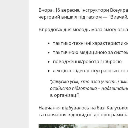
Вчора, 16 вересня, інструктори Всеукра
черговий вишкіл під гаслом — “Вивчай, г
Впродовж дня молодь мала змогу озна
тактико-технічні характеристики
тактичною медициною за системо
поводження/робота зі зброєю;
лекцією з ідеології українського 
“Дякуємо усім, хто взяв участь і зм
особиста підготовка – надзвичайно
в організації.
Навчання відбувалось на базі Калусько
та навчання відповідно до програми за