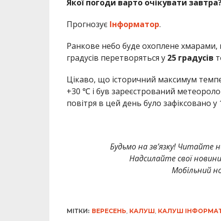
Якої погоди варто очікувати завтра
Прогнозує
Інформатор
.
Ранкове небо буде охоплене хмарами, 
градусів перетворяться у
25 градусів
т
Цікаво, що історичний максимум темпер
+30 ℃ і був зареєстрований метеороло
повітря в цей день було зафіксовано у
Будьмо на зв’язку! Читайте н
Надсилайте свої новин
Мобільний но
МІТКИ:
ВЕРЕСЕНЬ
,
КАЛУШ
,
КАЛУШ ІНФОРМА