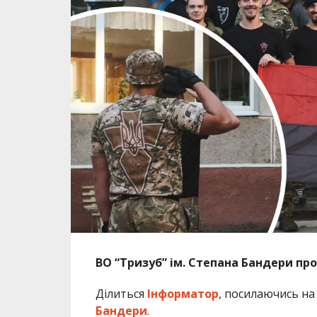
ВО “Тризуб” ім. Степана Бандери пр
Ділиться
Інформатор
, посилаючись н
Бандери
.