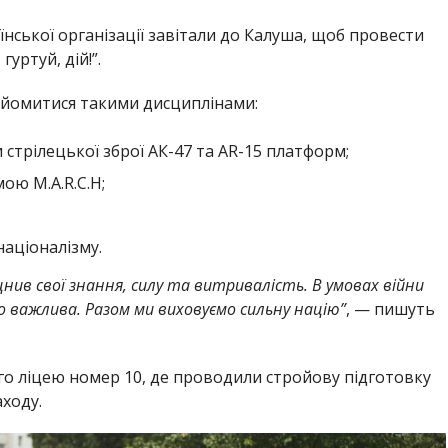
їнської організації завітали до Калуша, щоб провести
уртуй, дій!”.
йомитися такими дисциплінами:
 стрілецької зброї АК-47 та AR-15 платформ;
ю M.A.R.C.H;
націоналізму.
іцнив свої знання, силу та витривалість. В умовах війни
 важлива. Разом ми виховуємо сильну націю”
, — пишуть
го ліцею номер 10, де проводили стройову підготовку
ходу.