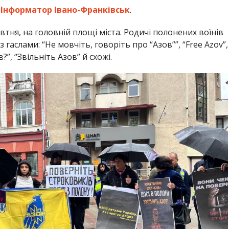
а
Інформатор Івано-Франківськ
.
тня, на головній площі міста. Родичі полонених воїнів
гаслами: “Не мовчіть, говоріть про “Азов””, “Free Azov”,
”, “Звільніть Азов” й схожі.