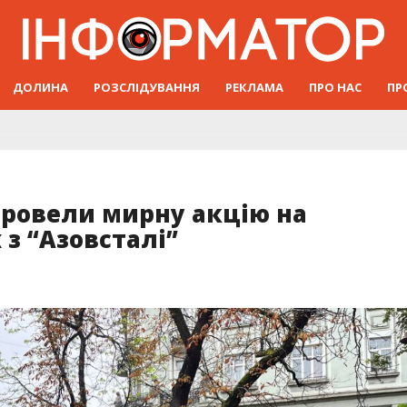
ДОЛИНА
РОЗСЛІДУВАННЯ
РЕКЛАМА
ПРО НАС
ПР
провели мирну акцію на
з “Азовсталі”