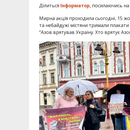
Ділиться
Інформатор
, посилаючись н
Мирна акція проходила сьогодні, 15 жов
та небайдужі містяни тримали плакати з 
“Азов врятував Україну. Хто врятує Азов?