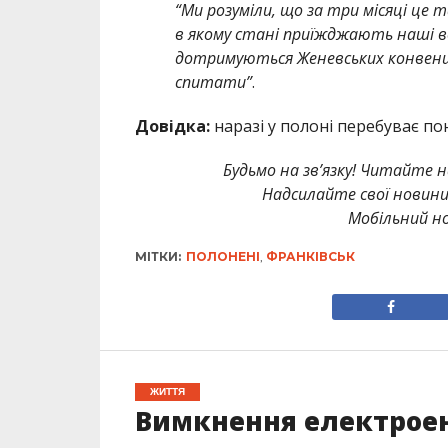
“Ми розуміли, що за три місяці це 
в якому стані приїжджають наші во
дотримуються Женевських конвенцій
спитати”
.
Довідка:
наразі у полоні перебуває по
Будьмо на зв’язку! Читайте н
Надсилайте свої новин
Мобільний но
МІТКИ:
ПОЛОНЕНІ
,
ФРАНКІВСЬК
ЖИТТЯ
Вимкнення електроене