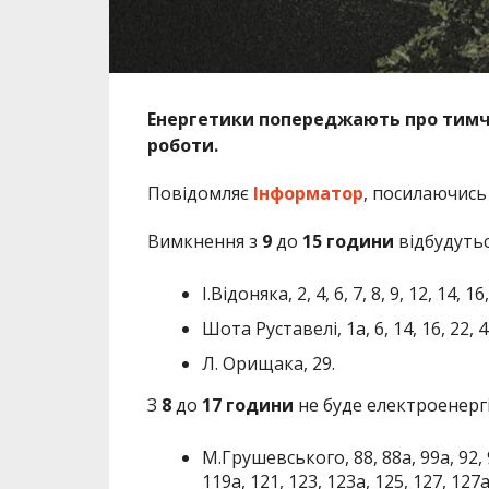
Енергетики попереджають про тимча
роботи.
Повідомляє
Інформатор
, посилаючись
Вимкнення з
9
до
15
години
відбудутьс
І.Відоняка, 2, 4, 6, 7, 8, 9, 12, 14, 16
Шота Руставелі, 1а, 6, 14, 16, 22, 4
Л. Орищака, 29.
З
8
до
17 години
не буде електроенергі
М.Грушевського, 88, 88а, 99а, 92, 94
119а, 121, 123, 123а, 125, 127, 127а