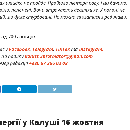
так швидко не пройде. Пройшло півтора року, і ми бачимо,
їни, полонені. Вони втрачають десятки кг. У полоні не
, ми дуже стурбовані. Не можна зв’язатися з родичами,
над 700 азовців.
ас у
Facebook
,
Telegram
,
TikTok
та
Instagram.
и на пошту
kalush.informator@gmail.com
мер редакції
+380 67 266 02 08
ргії у Калуші 16 жовтня