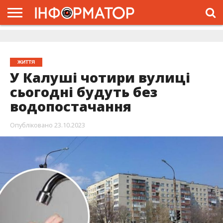
ГОЛОВНА
ЖИТТЯ
ВЛАДА
ГРОШІ
ТРЕШ
ДОЛИНА
РОЗСЛІДУВАННЯ
РЕКЛАМА
ПРО
ПРО
ІНТЕРВ’Ю
ВІДЕО
НАС
ПРОЄКТ
ЖИТТЯ
У Калуші чотири вулиці
сьогодні будуть без
водопостачання
Опубліковано
23.10.2023