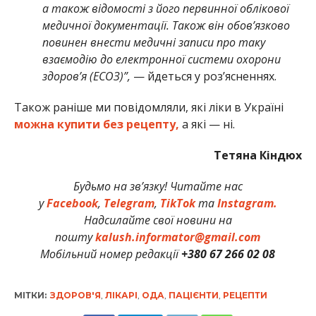
а також відомості з його первинної облікової
медичної документації. Також він обов’язково
повинен внести медичні записи про таку
взаємодію до електронної системи охорони
здоров’я (ЕСОЗ)”,
— йдеться у роз’ясненнях.
Також раніше ми повідомляли, які ліки в Україні
можна купити без рецепту,
а які — ні.
Тетяна Кіндюх
Будьмо на зв’язку! Читайте нас
у
Facebook
,
Telegram
,
TikTok
та
Instagram.
Надсилайте свої новини на
пошту
kalush.informator@gmail.com
Мобільний номер редакції
+380 67 266 02 08
МІТКИ:
ЗДОРОВ'Я
,
ЛІКАРІ
,
ОДА
,
ПАЦІЄНТИ
,
РЕЦЕПТИ