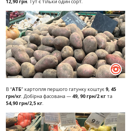
12,90 грн
. Тут є тільки один сорт.
В “
АТБ
” картопля першого гатунку коштує
9, 45
грн/кг
. Добірна фасована —
49, 90 грн/2 кг
та
54,90 грн/2,5 кг
.