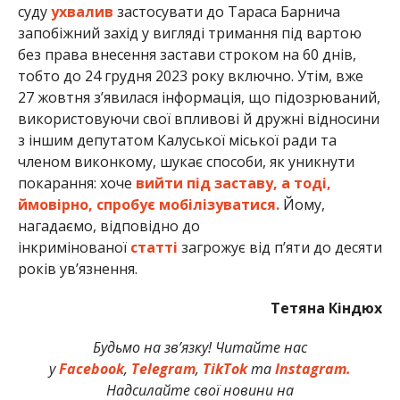
суду
ухвалив
застосувати до Тараса Барнича
запобіжний захід у вигляді тримання під вартою
без права внесення застави строком на 60 днів,
тобто до 24 грудня 2023 року включно. Утім, вже
27 жовтня з’явилася інформація, що підозрюваний,
використовуючи свої впливові й дружні відносини
з іншим депутатом Калуської міської ради та
членом виконкому, шукає способи, як уникнути
покарання: хоче
вийти під заставу, а тоді,
ймовірно, спробує мобілізуватися.
Йому,
нагадаємо, відповідно до
інкримінованої
статті
загрожує від п’яти до десяти
років ув’язнення.
Тетяна Кіндюх
Будьмо на зв’язку! Читайте нас
у
Facebook
,
Telegram
,
TikTok
та
Instagram.
Надсилайте свої новини на