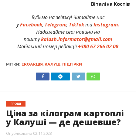
Віталіна Костів
Будьмо на зв’язку! Читайте нас
у
Facebook
,
Telegram
,
TikTok
та
Instagram.
Надсилайте свої новини на
пошту
kalush.informator@gmail.com
Мобільний номер редакції
+380 67 266 02 08
МІТКИ:
ЕКОАКЦІЯ
,
КАЛУШ
,
ПІДГІРКИ
ГРОШІ
Ціна за кілограм картоплі
у Калуші — де дешевше?
Опубліковано
02.11.2023