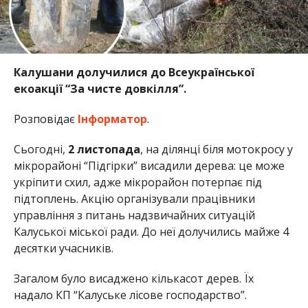
Калушани долучилися до Всеукраїнської
екоакції “За чисте довкілля”.
Розповідає
Інформатор
.
Сьогодні,
2 листопада
, на ділянці біля мотокросу у
мікрорайоні “Підгірки” висадили дерева: це може
укріпити схил, адже мікрорайон потерпає під
підтоплень. Акцію організували працівники
управління з питань надзвичайних ситуацій
Калуської міської ради. До неї долучились майже 4
десятки учасників.
Загалом було висаджено кількасот дерев. Їх
надало КП “Калуське лісове господарство”.