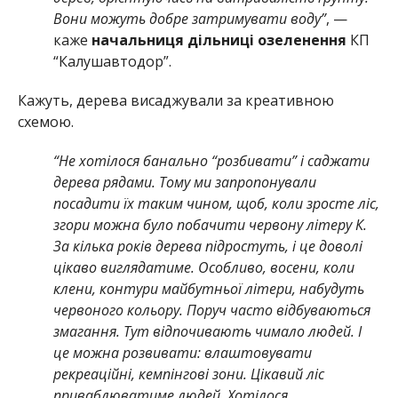
Вони можуть добре затримувати воду”
, —
каже
начальниця дільниці озеленення
КП
“Калушавтодор”.
Кажуть, дерева висаджували за креативною
схемою.
“Не хотілося банально “розбивати” і саджати
дерева рядами. Тому ми запропонували
посадити їх таким чином, щоб, коли зросте ліс,
згори можна було побачити червону літеру К.
За кілька років дерева підростуть, і це доволі
цікаво виглядатиме. Особливо, восени, коли
клени, контури майбутньої літери, набудуть
червоного кольору. Поруч часто відбуваються
змагання. Тут відпочивають чимало людей. І
це можна розвивати: влаштовувати
рекреаційні, кемпінгові зони. Цікавий ліс
приваблюватиме людей. Хотілося