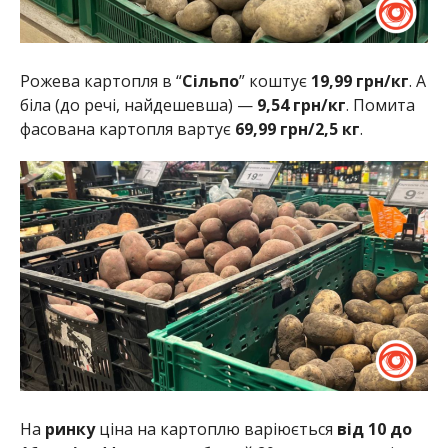
Рожева картопля в “
Сільпо
” коштує
19,99 грн/кг
. А
біла (до речі, найдешевша) —
9,54 грн/кг
. Помита
фасована картопля вартує
69,99 грн/2,5 кг
.
На
ринку
ціна на картоплю варіюється
від 10 до