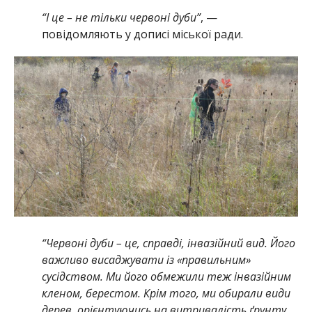
“І це – не тільки червоні дуби”
, —
повідомляють у дописі міської ради.
“Червоні дуби – це, справді, інвазійний вид. Його
важливо висаджувати із «правильним»
сусідством. Ми його обмежили теж інвазійним
кленом, берестом. Крім того, ми обирали види
дерев, орієнтуючись на витривалість ґрунту.