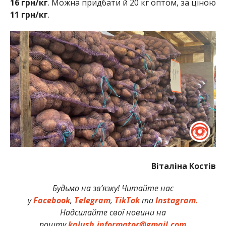
16 грн/кг
. Можна придбати й 20 кг оптом, за ціною
11 грн/кг
.
Віталіна Костів
Будьмо на зв’язку! Читайте нас
у
Facebook
,
Telegram
,
TikTok
та
Instagram.
Надсилайте свої новини на
пошту
kalush.informator@gmail.com