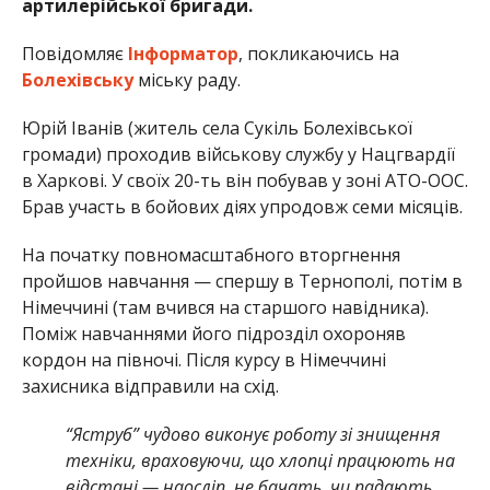
артилерійської бригади.
Повідомляє
Інформатор
, покликаючись на
Болехівську
міську раду.
Юрій Іванів (житель села Сукіль Болехівської
громади) проходив військову службу у Нацгвардії
в Харкові. У своїх 20-ть він побував у зоні АТО-ООС.
Брав участь в бойових діях упродовж семи місяців.
На початку повномасштабного вторгнення
пройшов навчання — спершу в Тернополі, потім в
Німеччині (там вчився на старшого навідника).
Поміж навчаннями його підрозділ охороняв
кордон на півночі. Після курсу в Німеччині
захисника відправили на схід.
“Яструб” чудово виконує роботу зі знищення
техніки, враховуючи, що хлопці працюють на
відстані — наосліп, не бачать, чи падають