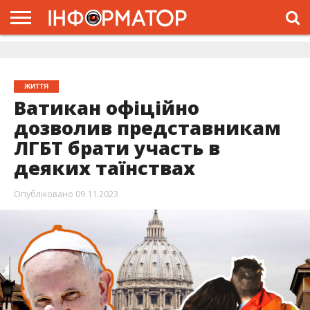
ГОЛОВНА
ЖИТТЯ
ВЛАДА
ГРОШІ
ТРЕШ
ДОЛИНА
РОЗСЛІДУВАННЯ
РЕКЛАМА
ПРО
ПРО
ІНТЕРВ’Ю
ВІДЕО
НАС
ПРОЄКТ
ЖИТТЯ
Ватикан офіційно
дозволив представникам
ЛГБТ брати участь в
деяких таїнствах
Опубліковано
09.11.2023