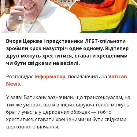
Вчора Церква і представники ЛГБТ-спільноти
зробили крок назустріч одне одному. Відтепер
другі можуть хреститися, ставати хрещеними
чи бути свідками на весіллі.
Розповідає
Інформатор
, посилаючись на
Vatican
News
.
У заяві Ватикану зазначили, що транссексуалам, на
тих же умовах, що й в інших віруючі тепер можуть
брати участь у церковних обрядах — тобто
хреститися, ставати хрещеними чи бути свідками
церковного вінчання.