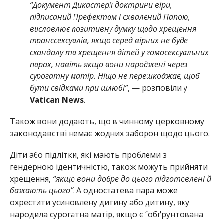
“Документ Дикастерії доктрини віри,
підписаний Префектом і схвалений Папою,
висловлює позитивну думку щодо хрещення
транссексуалів, якщо серед вірних не буде
скандалу та хрещення дітей у гомосексуальних
парах, навіть якщо вони народжені через
сурогатну матір. Ніщо не перешкоджає, щоб
бути свідками при шлюбі”
, — розповіли у
Vatican News
.
Також вони додають, що в чинному церковному
законодавстві немає жодних заборон щодо цього.
Діти або підлітки, які мають проблеми з
гендерною ідентичністю, також можуть прийняти
хрещення,
“якщо вони добре до цього підготовлені й
бажають цього”
. А одностатева пара може
охрестити усиновлену дитину або дитину, яку
народила сурогатна матір, якщо є “обґрунтована