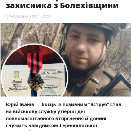
захисника з Болехівщини
Опубліковано
09.11.2023
Юрій Іванів — боєць із позивним “Яструб” став
на військову службу у перші дні
повномасштабного вторгнення й донині
служить навідником Тернопільської