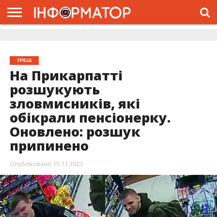
ГОЛОВНА
ЖИТТЯ
ВЛАДА
ГРОШІ
ТРЕШ
ДОЛИНА
РОЗСЛІДУВАННЯ
РЕКЛАМА
ПРО
ПРО
ІНТЕРВ’Ю
ВІДЕО
НАС
ПРОЄКТ
ТРЕШ
На Прикарпатті
розшукують
зловмисників, які
обікрали пенсіонерку.
Оновлено: розшук
припинено
Опубліковано
15.11.2023