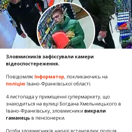
Зловмисників зафіксували камери
відеоспостереження.
Повідомляє
Інформатор
, покликаючись на
поліцію
Івано-Франківської області.
4 листопада у приміщенні супермаркету, що
знаходиться на вулиці Богдана Хмельницького в
Івано-Франківську, зловмисники
викрали
гаманець
в пенсіонерки.
Особи зловмисників наразі встановлює поліція.