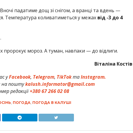
Вночі падатиме дощ зі снігом, а вранці та вдень —
ься. Температура коливатиметься у межах
від -3 до 4
.
ах пророкує мороз. А туман, навпаки — до відлиги.
Віталіна Костів
ас у
Facebook
,
Telegram
,
TikTok
та
Instagram.
и на пошту
kalush.informator@gmail.com
мер редакції
+380 67 266 02 08
ОСІНЬ
,
ПОГОДА
,
ПОГОДА В КАЛУШІ