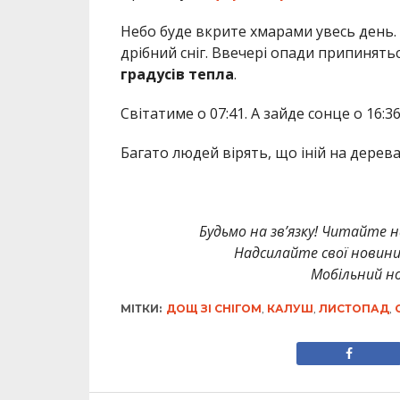
Небо буде вкрите хмарами увесь день. 
дрібний сніг. Ввечері опади припинят
градусів тепла
.
Світатиме о 07:41. А зайде сонце о 16:36
Багато людей вірять, що іній на дерев
Будьмо на зв’язку! Читайте н
Надсилайте свої новин
Мобільний но
МІТКИ:
ДОЩ ЗІ СНІГОМ
,
КАЛУШ
,
ЛИСТОПАД
,