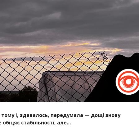
в тому і, здавалось, передумала — дощі знову
е обіцяє стабільності, але…