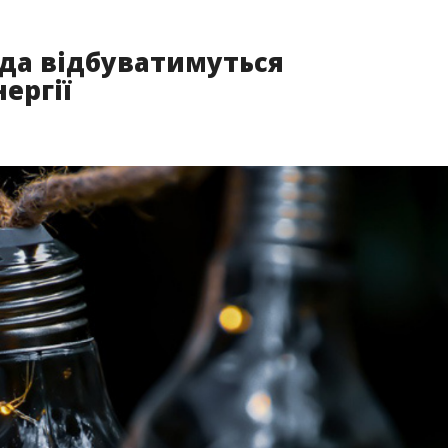
ада відбуватимуться
ергії