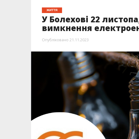
ЖИТТЯ
У Болехові 22 листоп
вимкнення електроен
Опубліковано
21.11.2023