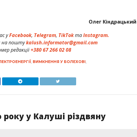
Олег Кіндрацький
ас у
Facebook
,
Telegram
,
TikTok
та
Instagram.
и на пошту
kalush.informator@gmail.com
мер редакції
+380 67 266 02 08
ЕКТРОЕНЕРГІЇ
,
ВИМКНЕННЯ У БОЛЕХОВІ
,
 року у Калуші різдвяну