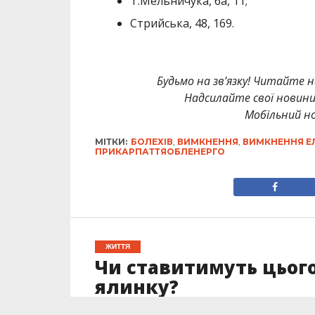
Т.Мельничука, 6а, 11;
Стрийська, 48, 169.
Будьмо на зв’язку! Читайте н
Надсилайте свої новин
Мобільний но
МІТКИ:
БОЛЕХІВ
,
ВИМКНЕННЯ
,
ВИМКНЕННЯ ЕЛ
ПРИКАРПАТТЯОБЛЕНЕРГО
ЖИТТЯ
Чи ставитимуть цього
ялинку?
Опубліковано
21.11.2023