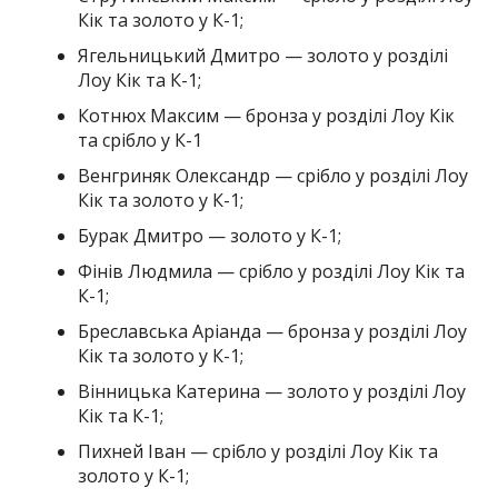
Кік та золото у К-1;
Ягельницький Дмитро — золото у розділі
Лоу Кік та К-1;
Котнюх Максим — бронза у розділі Лоу Кік
та срібло у К-1
Венгриняк Олександр — срібло у розділі Лоу
Кік та золото у К-1;
Бурак Дмитро — золото у К-1;
Фінів Людмила — срібло у розділі Лоу Кік та
К-1;
Бреславська Аріанда — бронза у розділі Лоу
Кік та золото у К-1;
Вінницька Катерина — золото у розділі Лоу
Кік та К-1;
Пихней Іван — срібло у розділі Лоу Кік та
золото у К-1;