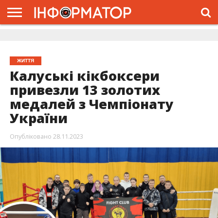
ГОЛОВНА
ЖИТТЯ
ВЛАДА
ГРОШІ
ТРЕШ
ДОЛИНА
РОЗСЛІДУВАННЯ
РЕКЛАМА
ПРО
ПРО
ІНТЕРВ’Ю
ВІДЕО
НАС
ПРОЄКТ
ЖИТТЯ
Калуські кікбоксери
привезли 13 золотих
медалей з Чемпіонату
України
Опубліковано
28.11.2023