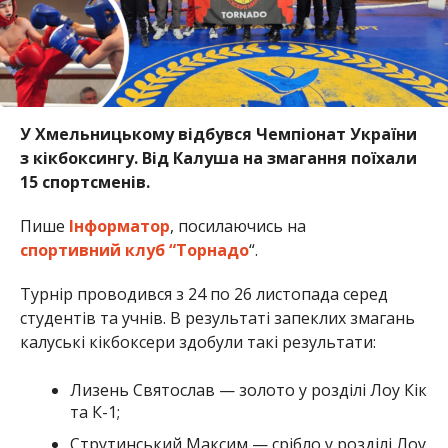
У Хмельницькому відбувся Чемпіонат України
з кікбоксингу. Від Калуша на змагання поїхали
15 спортсменів.
Пише
Інформатор
, посилаючись на
спортивний клуб “Торнадо
“.
Турнір проводився з 24 по 26 листопада серед
студентів та учнів. В результаті запеклих змагань
калуські кікбоксери здобули такі результати:
Лизень Святослав — золото у розділі Лоу Кік
та К-1;
Струтинський Максим — срібло у розділі Лоу