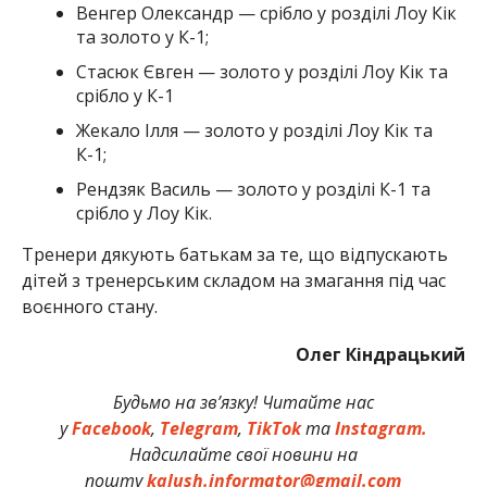
Венгер Олександр — срібло у розділі Лоу Кік
та золото у К-1;
Стасюк Євген — золото у розділі Лоу Кік та
срібло у К-1
Жекало Ілля — золото у розділі Лоу Кік та
К-1;
Рендзяк Василь — золото у розділі К-1 та
срібло у Лоу Кік.
Тренери дякують батькам за те, що відпускають
дітей з тренерським складом на змагання під час
воєнного стану.
Олег Кіндрацький
Будьмо на зв’язку! Читайте нас
у
Facebook
,
Telegram
,
TikTok
та
Instagram.
Надсилайте свої новини на
пошту
kalush.informator@gmail.com