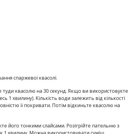
вання спаржевої квасолі.
те туди квасолю на 30 секунд. Якщо ви використовуєте
сь 1 хвилину). Кількість води залежить від кількості
повністю її покривати. Потім відкиньте квасолю на
іжте його тонкими слайсами. Розігрійте пательню з
к 1 хвилину. Можна використовувати суміш