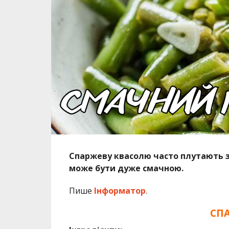
Спаржеву квасолю часто плутають зі
може бути дуже смачною.
Пише
Інформатор
.
СП