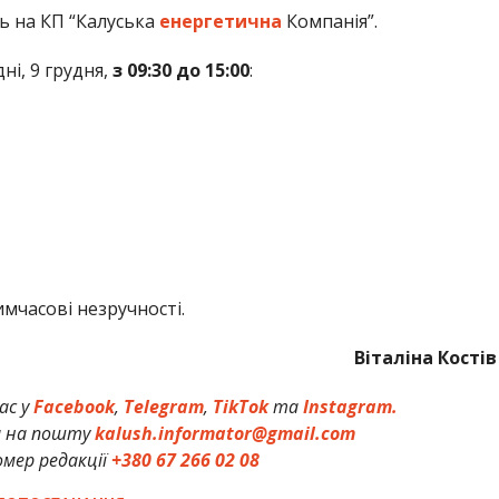
ь на КП “Калуська
енергетична
Компанія”.
і, 9 грудня,
з 09:30 до 15:00
:
мчасові незручності.
Віталіна Костів
ас у
Facebook
,
Telegram
,
TikTok
та
Instagram.
и на пошту
kalush.informator@gmail.com
мер редакції
+380 67 266 02 08