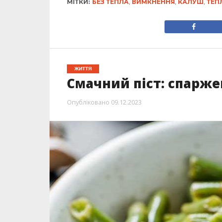
МІТКИ:
БЕЗ ТЕПЛА
,
ВИМКНЕННЯ
,
КАЛУШ
,
ТЕП
ЖИТТЯ
Смачний піст: спарже
Опубліковано
09.12.2023