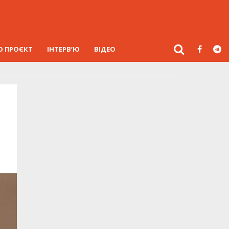
О ПРОЄКТ
ІНТЕРВ’Ю
ВІДЕО