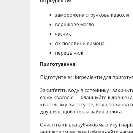
Інгредієнти:
заморожена стручкова квасоля
вершкове масло
часник
сік половини лимона
перець чилі
Приготування:
Підготуйте всі інгредієнти для приготу
Закип’ятіть воду в сотейнику і закинь
свіжу квасолю — бланшуйте її довше (де
квасолі, яку ви готуєте, вода повинна 
друшляк, щоб стекла зайва волога.
Очистіть кілька зубчиків часнику і нар
вершковим маслом і обсмажуйте часни