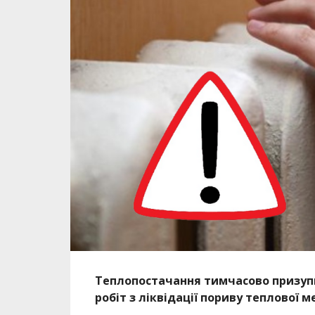
Теплопостачання тимчасово призуп
робіт з ліквідації пориву теплової м