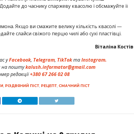
 Додайте до часнику спаржеву квасолю і обсмажуйте її
лимона. Якщо ви смажите велику кількість квасолі —
айте слайси свіжого перцю чилі або сухі пластівці.
Віталіна Костів
ас у
Facebook
,
Telegram
,
TikTok
та
Instagram.
и на пошту
kalush.informator@gmail.com
мер редакції
+380 67 266 02 08
ТИ
,
РІЗДВЯНИЙ ПІСТ
,
РЕЦЕПТ
,
СМАЧНИЙ ПІСТ