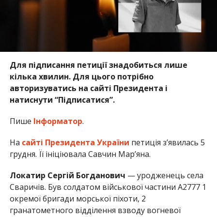
Для підписання петиції знадобиться лише
кілька хвилин. Для цього потрібно
авторизуватись на сайті Президента і
натиснути “Підписатися”.
Пише
Інформатор
.
На
сайті Президента України
петиція з’явилась 5
грудня. Її ініціювала Савчин Мар’яна.
Локатир Сергій Богданович
— уродженець села
Сваричів. Був солдатом військової частини А2777 1
окремої бригади морської піхоти, 2
гранатометного відділення взводу вогневої