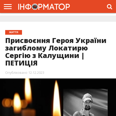
ГОЛОВНА
ЖИТТЯ
ВЛАДА
ГРОШІ
ТРЕШ
ДОЛИНА
РОЗСЛІДУВАННЯ
РЕКЛАМА
ПРО
ПРО
ІНТЕРВ’Ю
ВІДЕО
НАС
ПРОЄКТ
ЖИТТЯ
Присвоєння Героя України
загиблому Локатирю
Сергію з Калущини |
ПЕТИЦІЯ
Опубліковано
12.12.2023