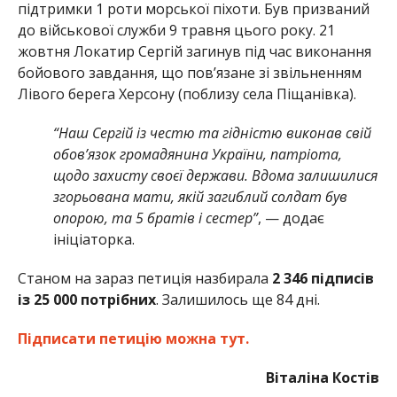
підтримки 1 роти морської піхоти. Був призваний
до військової служби 9 травня цього року. 21
жовтня Локатир Сергій загинув під час виконання
бойового завдання, що пов’язане зі звільненням
Лівого берега Херсону (поблизу села Піщанівка).
“Наш Сергій із честю та гідністю виконав свій
обов’язок громадянина України, патріота,
щодо захисту своєї держави. Вдома залишилися
згорьована мати, якій загиблий солдат був
опорою, та 5 братів і сестер”
, — додає
ініціаторка.
Станом на зараз петиція назбирала
2 346 підписів
із 25 000 потрібних
. Залишилось ще 84 дні.
Підписати петицію можна тут.
Віталіна Костів