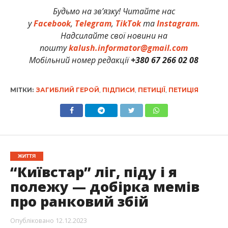
Будьмо на зв’язку! Читайте нас
у
Facebook
,
Telegram
,
TikTok
та
Instagram.
Надсилайте свої новини на
пошту
kalush.informator@gmail.com
Мобільний номер редакції
+380 67 266 02 08
МІТКИ:
ЗАГИБЛИЙ ГЕРОЙ
,
ПІДПИСИ
,
ПЕТИЦІЇ
,
ПЕТИЦІЯ
ЖИТТЯ
“Київстар” ліг, піду і я
полежу — добірка мемів
про ранковий збій
Опубліковано
12.12.2023