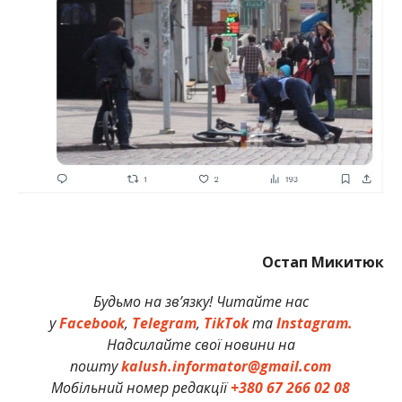
Остап Микитюк
Будьмо на зв’язку! Читайте нас
у
Facebook
,
Telegram
,
TikTok
та
Instagram.
Надсилайте свої новини на
пошту
kalush.informator@gmail.com
Мобільний номер редакції
+380 67 266 02 08