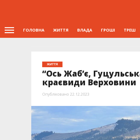
ГОЛОВНА
ЖИТТЯ
ВЛАДА
ГРОШІ
ТРЕШ
ЖИТТЯ
“Ось Жаб’є, Гуцульськ
краєвиди Верховини 
Опубліковано
22.12.2023