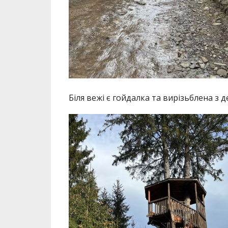
Біля вежі є гойдалка та вирізьблена з д