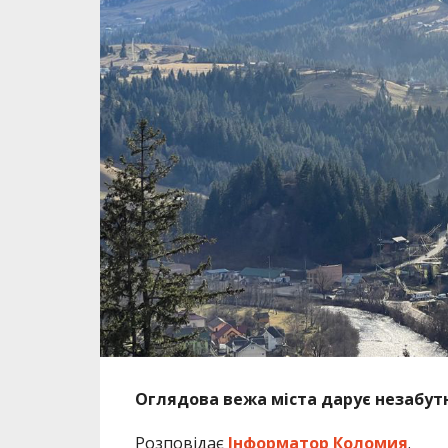
Оглядова вежа міста дарує незабутні
Розповідає
Інформатор Коломия
.