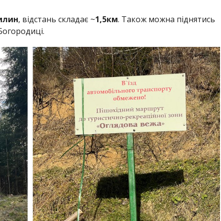
илин
, відстань складає ~
1,5км
. Також можна піднятись
Богородиці.