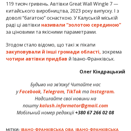
119 тисяч гривень. Автівки Great Wall Wingle 7 —
китайського виробництва, 2023 року випуску. І з
доволі “багатою” оснасткою. У Калуській міській
раді ці автівки
називали “золотою серединою”
за ціновими та якісними параметрами.
Згодом стало відомо, що такі ж пікапи
закуповували й інші громади області,
зокрема
чотири автівки придбав
й Івано-Франківськ.
Олег Кіндрацький
Будьмо на зв’язку! Читайте нас
у
Facebook
,
Telegram
,
TikTok
та
Instagram.
Надсилайте свої новини на
пошту
kalush.informator@gmail.com
Мобільний номер редакції
+380 67 266 02 08
МІТКИ:
ІВАНО-ФРАНКІВСЬКА ОВА
,
ІВАНО-ФРАНКІВСЬКА