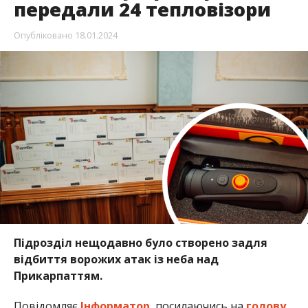
передали 24 тепловізори
Опубліковано
18.01.2024
Підрозділ нещодавно було створено задля
відбиття ворожих атак із неба над
Прикарпаттям.
Повідомляє
Інформатор
, посилаючись на
голову