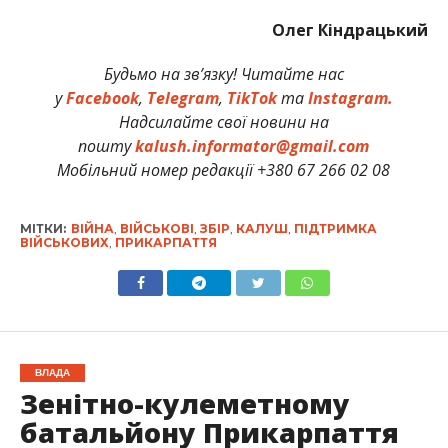
Олег Кіндрацький
Будьмо на зв’язку! Читайте нас
у
Facebook
,
Telegram
,
TikTok
та
Instagram.
Надсилайте свої новини на
пошту
kalush.informator@gmail.com
Мобільний номер редакції +380 67 266 02 08
МІТКИ:
ВІЙНА
,
ВІЙСЬКОВІ
,
ЗБІР
,
КАЛУШ
,
ПІДТРИМКА
ВІЙСЬКОВИХ
,
ПРИКАРПАТТЯ
ВЛАДА
Зенітно-кулеметному
батальйону Прикарпаття