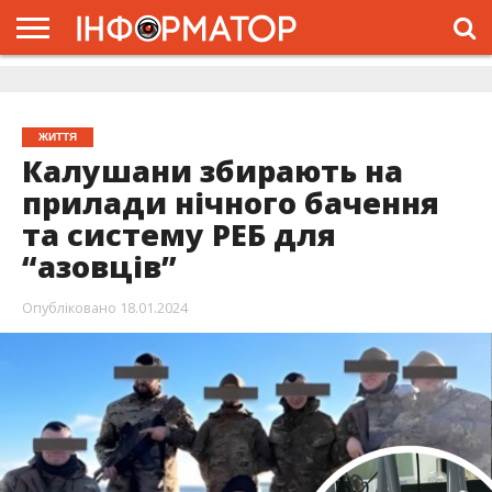
ГОЛОВНА
ЖИТТЯ
ВЛАДА
ГРОШІ
ТРЕШ
ДОЛИНА
РОЗСЛІДУВАННЯ
РЕКЛАМА
ПРО
ПРО
ІНТЕРВ’Ю
ВІДЕО
НАС
ПРОЄКТ
ЖИТТЯ
Калушани збирають на
прилади нічного бачення
та систему РЕБ для
“азовців”
Опубліковано
18.01.2024