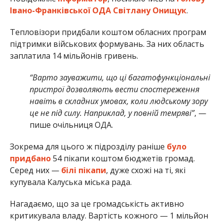
Івано-Франківської ОДА Світлану Онищук
.
Тепловізори придбали коштом обласних програм
підтримки військових формувань. За них область
заплатила 14 мільйонів гривень.
“Варто зауважити, що ці багатофункціональні
пристрої дозволяють вести спостереження
навіть в складних умовах, коли людському зору
це не під силу. Наприклад, у повній темряві”
, —
пише очільниця ОДА.
Зокрема для цього ж підрозділу раніше
було
придбано
54 пікапи коштом бюджетів громад.
Серед них —
білі пікапи
, дуже схожі на ті, які
купувала Калуська міська рада.
Нагадаємо, що за це громадськість активно
критикувала владу. Вартість кожного — 1 мільйон