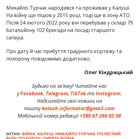
Михайло Турчак народився та проживав у Калуші.
На війну ще пішов у 2015 році, тоді ще в зону АТО.
Після 24 лютого 2022 року він перебував у складі 79
батальйону 102 бригади на посаді старшого
сапера.
Про дату й час прибуття траурного кортежу та
похорону повідомимо додатково.
Олег Кіндрацький
Будьмо на зв’язку! Читайте нас
у
Facebook
,
Telegram
,
TikTok
та
Instagram.
Надсилайте свої новини на
пошту
kalush.informator@gmail.com
Мобільний номер редакції
+380 67 266 02 08
МІТКИ:
ВІЙНА
,
КАЛУШ
,
МИХАЙЛО ТУРЧАК
,
ПОЛЕГЛИЙ
ВОЇН
,
ПОХОРОН
,
СМЕРТЬ ВОЇНА