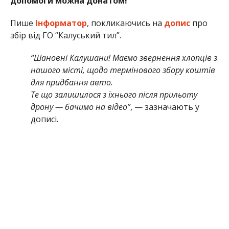
допомоги можна донатом!
Пише
Інформатор
, покликаючись на
допис
про
збір від ГО “Калуський тил”.
“Шановні Калушани! Маємо звернення хлопців з
нашого місті, щодо термінового збору коштів
для придбання авто.
Те що залишилося з їхнього після прильоту
дрону — бачимо на відео”
, — зазначають у
дописі.