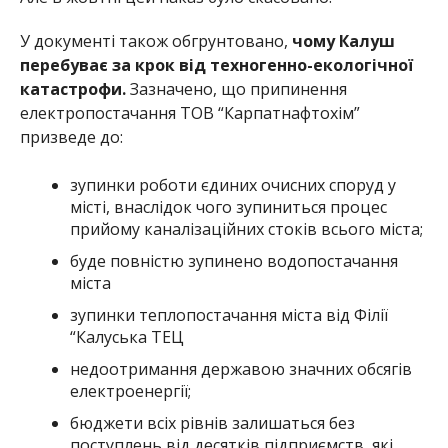
У документі також обгрунтовано,
чому Калуш
перебуває за крок від техногенно-екологічної
катастрофи.
Зазначено, що припинення
електропостачання ТОВ “Карпатнафтохім”
призведе до:
зупинки роботи єдиних очисних споруд у
місті, внаслідок чого зупиниться процес
прийому каналізаційних стоків всього міста;
буде повністю зупинено водопостачання
міста
зупинки теплопостачання міста від Філії
“Калуська ТЕЦ
недоотримання державою значних обсягів
електроенергії;
бюджети всіх рівнів залишаться без
поступлень від десятків підприємств, які