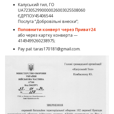
Калуський тил, ГО
UA723052990000026003025508060
ЄДРПОУ45406544
Послуга “Добровільні внески”;
Поповнити конверт через Приват24
або через картку конверта —
4149499260238975;
Pay pal: taras170181@gmail.com.