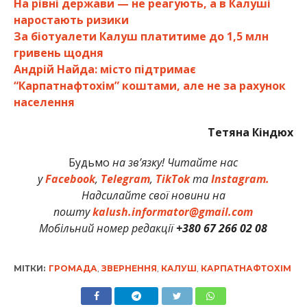
На рівні держави — не реагують, а в Калуші
наростають ризики
За біотуалети Калуш платитиме до 1,5 млн
гривень щодня
Андрій Найда: місто підтримає
“Карпатнафтохім” коштами, але не за рахунок
населення
Тетяна Кіндюх
Будьмо
на зв’язку! Читайте нас
у
Facebook
,
Telegram
,
TikTok
та
Instagram.
Надсилайте свої новини на
пошту
kalush.informator@gmail.com
Мобільний номер редакції
+380 67 266 02 08
МІТКИ:
ГРОМАДА
,
ЗВЕРНЕННЯ
,
КАЛУШ
,
КАРПАТНАФТОХІМ