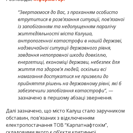
“Звертаємося до Вас, з проханням особисто
втрутитися в розв’язання ситуації, пов’язаної
із запобіганням та недопущенням паралічу
життєдіяльності міста Калуша,
антропогенної катастрофи в нашій державі,
надзвичайної ситуації державного рівня,
завдання непоправної шкоди довкіллю,
енергетиці, економіці держави, небезпек для
життя та здоров’я людей, оскільки всі
намагання достукатися не призвели до
прийняття рішень на державному рівні, які б
забезпечили запобігання катастрофи”,
—
зазначено в першому абзаці звернення.
Далі зазначено, що місто Калуш стало заручником
обставин, пов’язаних з відключенням
електропостачання ТОВ “Карпатнафтохім”,
складовими якого є об’єкти критичної