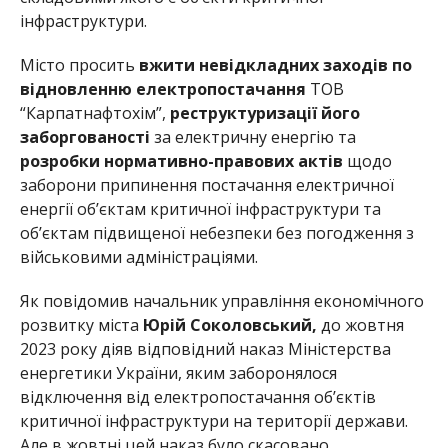
інфраструктури.
Місто просить
вжити невідкладних заходів по
відновленню електропостачання
ТОВ
“Карпатнафтохім”,
реструктуризації його
заборгованості
за електричну енергію та
розробки нормативно-правових актів
щодо
заборони припинення постачання електричної
енергії об’єктам критичної інфраструктури та
об’єктам підвищеної небезпеки без погодження з
військовими адміністраціями.
Як повідомив начальник управління економічного
розвитку міста
Юрій Соколовський,
до жовтня
2023 року діяв відповідний наказ Міністерства
енергетики України, яким заборонялося
відключення від електропостачання об’єктів
критичної інфраструктури на території держави.
Але в жовтні цей наказ було скасовано.