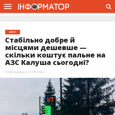
ГОЛОВНА
ЖИТТЯ
ВЛАДА
ГРОШІ
ТРЕШ
ДОЛИНА
РОЗСЛІДУВАННЯ
РЕКЛАМА
ПРО
ПРО
ІНТЕРВ’Ю
ВІДЕО
НАС
ПРОЄКТ
АВТО
Стабільно добре й
місцями дешевше —
скільки коштує пальне на
АЗС Калуша сьогодні?
Опубліковано
27.01.2024