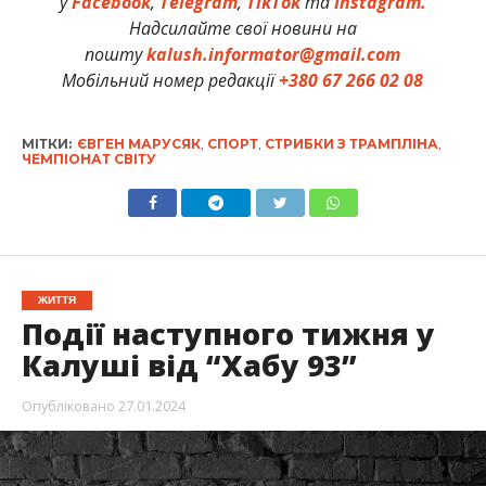
у
Facebook
,
Telegram
,
TikTok
та
Instagram.
Надсилайте свої новини на
пошту
kalush.informator@gmail.com
Мобільний номер редакції
+380 67 266 02 08
МІТКИ:
ЄВГЕН МАРУСЯК
,
СПОРТ
,
СТРИБКИ З ТРАМПЛІНА
,
ЧЕМПІОНАТ СВІТУ
ЖИТТЯ
Події наступного тижня у
Калуші від “Хабу 93”
Опубліковано
27.01.2024