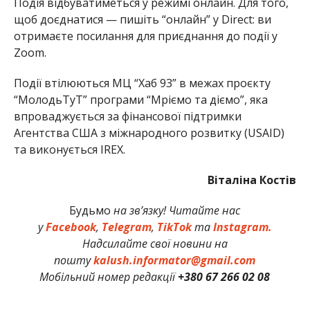
Подія відбуватиметься у режимі онлайн. Для того,
щоб доєднатися — пишіть “онлайн” у Direct: ви
отримаєте посилання для приєднання до події у
Zoom.
Події втілюються МЦ “Хаб 93” в межах проєкту
“МолодьТуТ” програми “Мріємо та діємо”, яка
впроваджується за фінансової підтримки
Агентства США з міжнародного розвитку (USAID)
та виконується IREX.
Віталіна Костів
Будьмо
на зв’язку! Читайте нас
у
Facebook
,
Telegram
,
TikTok
та
Instagram.
Надсилайте свої новини на
пошту
kalush.informator@gmail.com
Мобільний номер редакції
+380 67 266 02 08