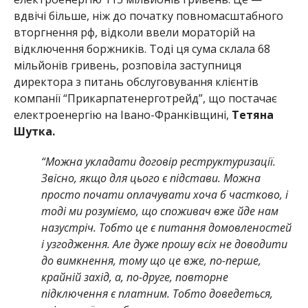
вдвічі більше, ніж до початку повномасштабного
вторгнення рф, відколи ввели мораторій на
відключення боржників. Тоді ця сума склала 68
мільйонів гривень, розповіла заступниця
директора з питань обслуговування клієнтів
компанії “Прикарпатенерготрейд”, що постачає
електроенергію на Івано-Франківщині,
Тетяна
Шутка.
“Можна укладати договір реструктуризації.
Звісно, якщо для цього є підстави. Можна
просто почати оплачувати хоча б частково, і
тоді ми розуміємо, що споживач вже йде нам
назустріч. Тобто це є питання домовленостей
і узгодження. Але дуже прошу всіх не доводити
до вимкнення, тому що це вже, по-перше,
крайній захід, а, по-друге, повторне
підключення є платним. Тобто доведеться,