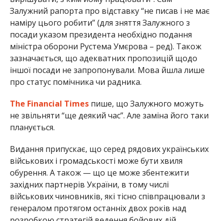
Залужний рапорта про відставку “не писав і не має
наміру цього робити” (для зняття Залужного з
посади указом президента необхідно подання
міністра оборони Рустема Умєрова – ред). Також
зазначається, що адекватних пропозицій щодо
іншої посади не запропонували. Мова йшла лише
про статус помічника чи радника.
The Financial Times
пише, що Залужного можуть
не звільняти “ще деякий час”. Але заміна його таки
планується.
Видання припускає, що серед рядових українських
військових і громадськості може бути хвиля
обурення. А також — що це може збентежити
західних партнерів України, в тому числі
військових чиновників, які тісно співпрацювали з
генералом протягом останніх двох років над
розробкою стратегій ведення бойових дій,