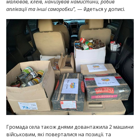
малював, клеїв, нанизував намистини, робив
аплікації та інші саморобки”,
— йдеться у дописі.
Громада села також днями довантажила 2 машини
військовим, які поверталися на позиції. та