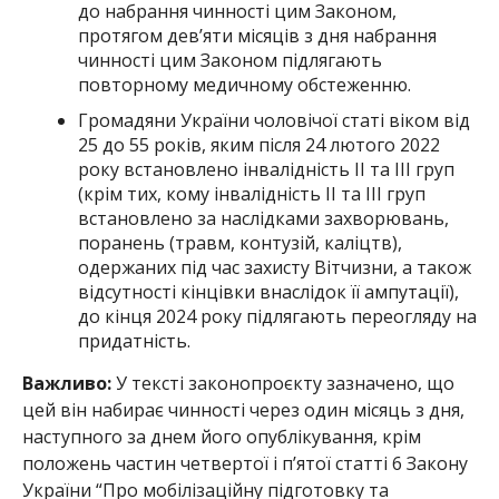
до набрання чинності цим Законом,
протягом дев’яти місяців з дня набрання
чинності цим Законом підлягають
повторному медичному обстеженню.
Громадяни України чоловічої статі віком від
25 до 55 років, яким після 24 лютого 2022
року встановлено інвалідність ІІ та ІІІ груп
(крім тих, кому інвалідність ІІ та ІІІ груп
встановлено за наслідками захворювань,
поранень (травм, контузій, каліцтв),
одержаних під час захисту Вітчизни, а також
відсутності кінцівки внаслідок її ампутації),
до кінця 2024 року підлягають переогляду на
придатність.
Важливо:
У тексті законопроєкту зазначено, що
цей він набирає чинності через один місяць з дня,
наступного за днем його опублікування, крім
положень частин четвертої і п’ятої статті 6 Закону
України “Про мобілізаційну підготовку та