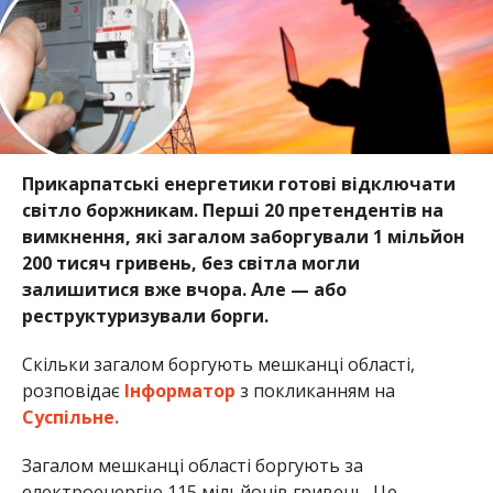
Прикарпатські енергетики готові відключати
світло боржникам. Перші 20 претендентів на
вимкнення, які загалом заборгували 1 мільйон
200 тисяч гривень, без світла могли
залишитися вже вчора. Але — або
реструктуризували борги.
Скільки загалом боргують мешканці області,
розповідає
Інформатор
з покликанням на
Суспільне.
Загалом мешканці області боргують за
електроенергію 115 мільйонів гривень. Це —