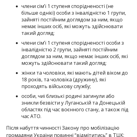
члени сім’ї 1 ступеня спорідненості (не
більше однієї) особи з інвалідністю 1 групи,
зайняті постійним доглядом за ним, якщо
немає інших осіб, які можуть здійснювати
такий догляд;
члени сім’ї 1 ступеня спорідненості особи з
інвалідністю 2 групи, зайняті постійним
доглядом за ним, якщо немає інших осіб, які
можуть здійснювати такий догляд;
жінки та чоловіки, які мають дітей віком до
18 років, та чоловіка (дружину), які
проходять військову службу;
особи, чиї близькі родичі загинули або
зникли безвісти у Луганській та Донецькій
областях під час воєнного стану, а також під
час АТО.
Після набуття чинності Закону про мобілізацію
громадяни України повинні “відмітитись” в ТЦК: