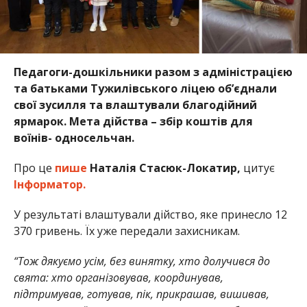
Педагоги-дошкільники разом з адміністрацією
та батьками Тужилівського ліцею об’єднали
свої зусилля та влаштували благодійний
ярмарок. Мета дійства – збір коштів для
воїнів- односельчан.
Про це
пише
Наталія Стасюк-Локатир,
цитує
Інформатор.
У результаті влаштували дійство, яке принесло 12
370 гривень. Їх уже передали захисникам.
“Тож дякуємо усім, без винятку, хто долучився до
свята: хто організовував, координував,
підтримував, готував, пік, прикрашав, вишивав,