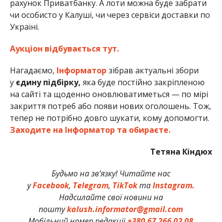
рахунок Приватбанку. А лоти можна буде забрати
чи особисто у Калуші, чи через сервіси доставки по
Україні.
Аукціон відбувається тут.
Нагадаємо,
Інформатор
зібрав актуальні збори
у
єдину підбірку,
яка буде постійно закріпленою
на сайті та щоденно оновлюватиметься — по мірі
закриття потреб або появи нових оголошень. Тож,
тепер не потрібно довго шукати, кому допомогти.
Заходите на Інформатор та обираєте.
Тетяна Кіндюх
Будьмо на зв’язку! Читайте нас
у
Facebook
,
Telegram
,
TikTok
та
Instagram.
Надсилайте свої новини на
пошту
kalush.informator@gmail.com
Мобільний номер редакції
+380 67 266 02 08