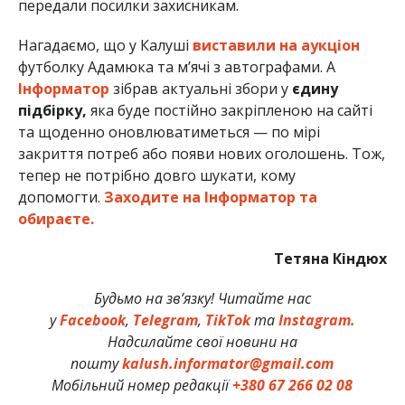
передали посилки захисникам.
Нагадаємо, що у Калуші
виставили на аукціон
футболку Адамюка та м’ячі з автографами. А
Інформатор
зібрав актуальні збори у
єдину
підбірку,
яка буде постійно закріпленою на сайті
та щоденно оновлюватиметься — по мірі
закриття потреб або появи нових оголошень. Тож,
тепер не потрібно довго шукати, кому
допомогти.
Заходите на Інформатор та
обираєте.
Тетяна Кіндюх
Будьмо на зв’язку! Читайте нас
у
Facebook
,
Telegram
,
TikTok
та
Instagram.
Надсилайте свої новини на
пошту
kalush.informator@gmail.com
Мобільний номер редакції
+380 67 266 02 08