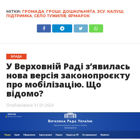
МІТКИ:
ГРОМАДА
,
ГРОШІ
,
ДОШКІЛЬНЯТА
,
ЗСУ
,
КАЛУШ
,
ПІДТРИМКА
,
СЕЛО ТУЖИЛІВ
,
ЯРМАРОК
ВЛАДА
У Верховній Раді з’явилась
нова версія законопроєкту
про мобілізацію. Що
відомо?
Опубліковано
31.01.2024