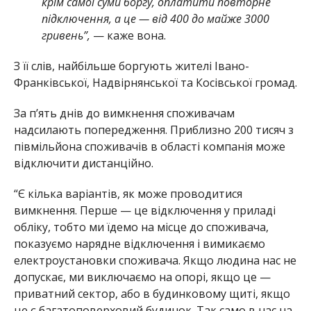
крім самої суми боргу, оплатити повторне
підключення, а це — від 400 до майже 3000
гривень”,
— каже вона.
З її слів, найбільше боргують жителі Івано-
Франківської, Надвірнянської та Косівської громад.
За п’ять днів до вимкнення споживачам
надсилають попередження. Приблизно 200 тисяч з
півмільйона споживачів в області компанія може
відключити дистанційно.
“Є кілька варіантів, як може проводитися
вимкнення. Перше — це відключення у приладі
обліку, тобто ми їдемо на місце до споживача,
показуємо нарядне відключення і вимикаємо
електроустановки споживача. Якщо людина нас не
допускає, ми виключаємо на опорі, якщо це —
приватний сектор, або в будинковому щиті, якщо
це є багатоповерховий будинок. Так само в нас на