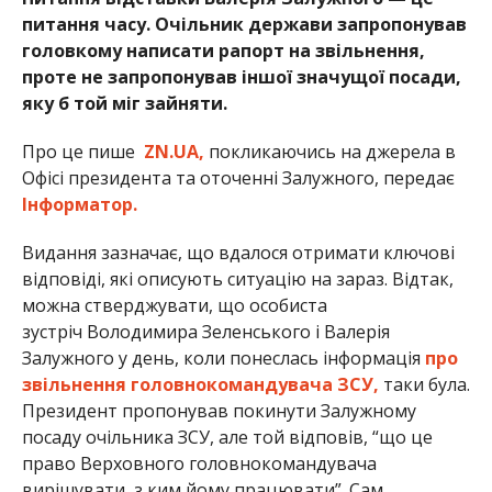
питання часу. Очільник держави запропонував
головкому написати рапорт на звільнення,
проте не запропонував іншої значущої посади,
яку б той міг зайняти.
Про це пише
ZN.UA,
покликаючись на джерела в
Офісі президента та оточенні Залужного, передає
Інформатор.
Видання зазначає, що вдалося отримати ключові
відповіді, які описують ситуацію на зараз. Відтак,
можна стверджувати, що особиста
зустріч Володимира Зеленського і Валерія
Залужного у день, коли понеслась інформація
про
звільнення головнокомандувача ЗСУ,
таки була.
Президент пропонував покинути Залужному
посаду очільника ЗСУ, але той відповів, “що це
право Верховного головнокомандувача
вирішувати, з ким йому працювати”. Сам