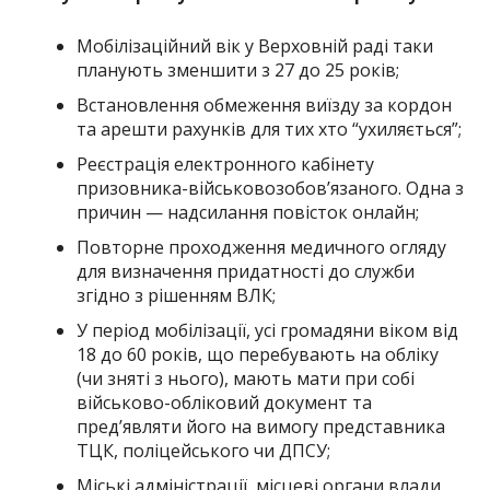
Мобілізаційний вік у Верховній раді таки
планують зменшити з 27 до 25 років;
Встановлення обмеження виїзду за кордон
та арешти рахунків для тих хто “ухиляється”;
Реєстрація електронного кабінету
призовника-військовозобов’язаного. Одна з
причин — надсилання повісток онлайн;
Повторне проходження медичного огляду
для визначення придатності до служби
згідно з рішенням ВЛК;
У період мобілізації, усі громадяни віком від
18 до 60 років, що перебувають на обліку
(чи зняті з нього), мають мати при собі
військово-обліковий документ та
пред’являти його на вимогу представника
ТЦК, поліцейського чи ДПСУ;
Міські адміністрації, місцеві органи влади