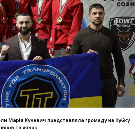
оли Марія Куневич представляла громаду на Кубку
віків та жінок.