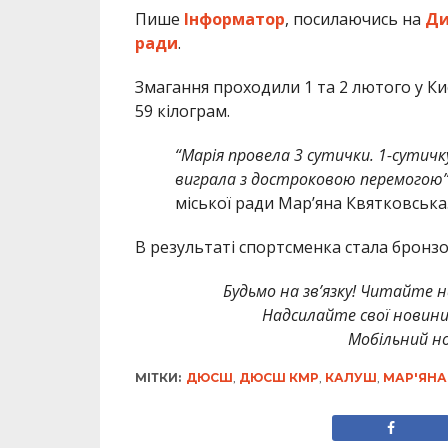
Пише
Інформатор
, посилаючись на
Ди
ради
.
Змагання проходили 1 та 2 лютого у Киє
59 кілограм.
“Марія провела 3 сутички. 1-сутичк
виграла з достроковою перемогою
міської ради Мар’яна Квятковська
В результаті спортсменка стала бронз
Будьмо на зв’язку! Читайте н
Надсилайте свої новин
Мобільний но
МІТКИ:
ДЮСШ
,
ДЮСШ КМР
,
КАЛУШ
,
МАР'ЯНА