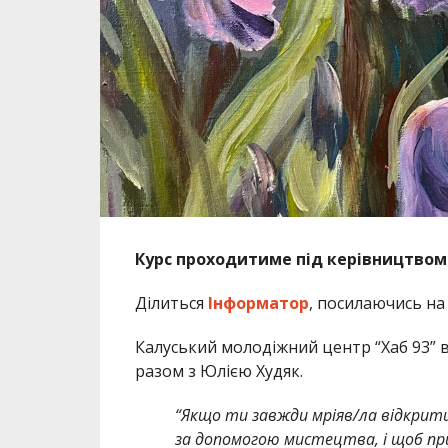
Курс проходитиме під керівництвом 
Ділиться
Інформатор
, посилаючись н
Калуський молодіжний центр “Хаб 93” в
разом з Юлією Худяк.
“Якщо ти завжди мріяв/ла відкрити 
за допомогою мистецтва, і щоб при