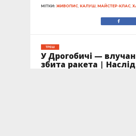
МІТКИ:
ЖИВОПИС
,
КАЛУШ
,
МАЙСТЕР-КЛАС
,
Х
ТРЕШ
У Дрогобичі — влучан
збита ракета | Наслі
Опубліковано
07.02.2024