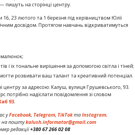
 — пишуть на сторінці центру.
и 16, 23 лютого та 1 березня під керівництвом Юлії
річним досвідом. Протягом навчань відкриватимуться
з малюнок;
в і їх тональне вирішення за допомогою світла і тіней;
омогти розвивати ваш талант та креативний потенціал.
і центру за адресою: Калуш, вулиця Грушевського, 93.
рс потрібно надіслати повідомлення зі словом
Хаб 93
.
ас у
Facebook
,
Telegram
,
TikTok
та
Instagram.
и на пошту
kalush.informator@gmail.com
мер редакції
+380 67 266 02 08