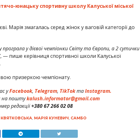
тячо-юнацьку спортивну школу Калуської міської
ві. Марія змагалась серед жінок у ваговій категорії до
у програла у дієвої чемпіонки Світу та Європи, а 2 сутички
”
, — пише керівниця спортивної школи Калуської
.
овою призеркою чемпіонату.
ас у
Facebook
,
Telegram
,
TikTok
та
Instagram.
и на пошту
kalush.informator@gmail.com
мер редакції
+380 67 266 02 08
 КВЯТКОВСЬКА
,
МАРІЯ КУНЕВИЧ
,
САМБО