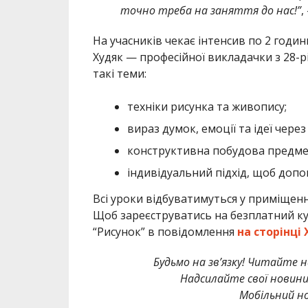
точно треба на заняття до нас!”
,
На учасників чекає інтенсив по 2 годин
Худяк — професійної викладачки з 28-
такі теми:
техніки рисунка та живопису;
вираз думок, емоції та ідеї чере
конструктивна побудова предметі
індивідуальний підхід, щоб доп
Всі уроки відбуватимуться у приміщенн
Щоб зареєструватись на безплатний ку
“Рисунок” в повідомлення
на сторінці 
Будьмо на зв’язку! Читайте н
Надсилайте свої новин
Мобільний но