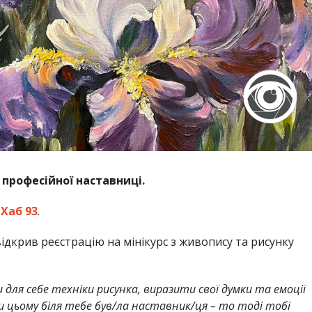
професійної наставниці.
а
Хаб 93
.
ідкрив реєстрацію на мінікурс з живопису та рисунку
для себе техніки рисунка, виразити свої думки та емоції
 цьому біля тебе був/ла наставник/ця – то тоді тобі